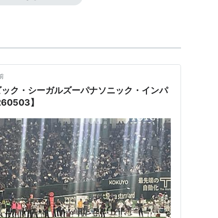
ーム「リクルートシーガルズ」として創部。
、協会に加盟。
リーグで優勝し、東京スーパーボウルに出場する。
ークスを破り、東京スーパーボウルを制覇。ライスボ
成。
前
を破り、2回目のライスボウル制覇。
ビック・シーガルズーパナソニック・インパ
ク
がメインスポンサーとなる。
60503】
ポンサーから撤退し、名称をシーガルズに変更。スポン
し、東京スーパーボウル制覇。しかし、ライスボウ
ービックがメインスポンサーになり、チーム名を「オ
らライスボウルまで12連勝を飾り、3度目の日本一に
立命館大を24-0で完封し、4度目のライスボウル制覇