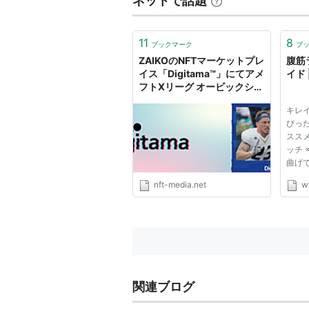
ネットで話題
11
8
ブックマーク
ブ
ZAIKOのNFTマーケットプレ
腹筋
イス「Digitama™」にてアメ
イド
フトXリーグ オービックシー
ガルズ所属バイロン・ビーテ
キレ
ィ―Jr.選手のNFT発行・販
ぴっ
売が決定！
スス
ッチ 
曲げ
え」
nft-media.net
w
が離
骨）
とこ
20～
つけず.
関連ブログ