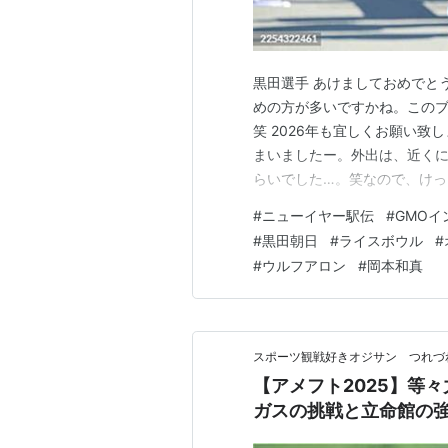
黒田選手 あけましておめでと
めの方が多いですかね。この
笑 2026年も宜しくお願い
まいましたー。外出は、近く
らいでした…。笑なので、け
を書いていきます。 ニューイ
#
ニューイヤー駅伝
#
GMO
ヤー駅伝ですよね。僕は大晦
#
黒田朝日
#
ライスボウル
#
んでした。汗ですが、今年はつ
#
ウルフアロン
#
岡本和真
スポーツ観戦好きオジサン つれづ
【アメフト2025】等
ガスの挑戦と立命館の