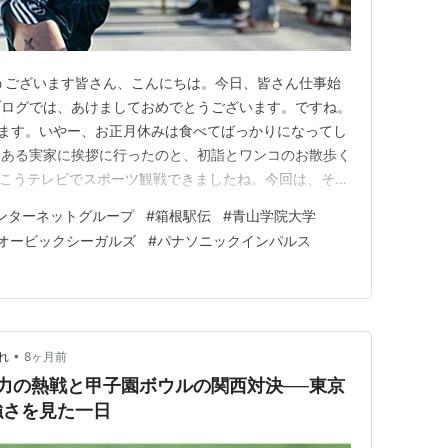
うございます皆さん、こんにちは。今日、皆さん仕事始
ブログでは、あけましておめでとうございます。ですね。
致します。いやー、お正月休みは食べてばっかりになってし
にある実家に挨拶に行ったのと、初詣とワンコのお散歩く
っこうテレビでスポーツ観戦できましたね。今回は、それ
ヤー駅伝、GMOが初優勝！さて元旦といえば、ニューイ
インターネットグループ
#
箱根駅伝
#
青山学院大学
日に寝るのが遅かったので、レースのほとんどは見れませ
オービックシーガルズ
#
パナソニックインパルス
いにGMOインターネ…
•
れ
8ヶ月前
々力の熱戦と甲子園ボウルの関西対決──東京
強さを見た一日