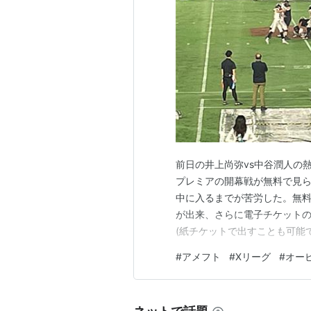
を果たす。
2011年シーズン、ライスボウルで
続）ライスボウル制覇を果たす。
2012年シーズン、
JAPAN X BOWL
西学院大に残り10秒で逆転勝利し
2013年シーズン、
JAPAN X BOWL
西学院大とのライスボウルでも圧倒
前日の井上尚弥vs中谷潤人の
プレミアの開幕戦が無料で見ら
中に入るまでが苦労した。無
が出来、さらに電子チケット
(紙チケットで出すことも可能
で入った時と同じだなーと思
#
アメフト
#
Xリーグ
#
オー
それと比べると大分マシだが…
タンドで観戦。大分前にハマス