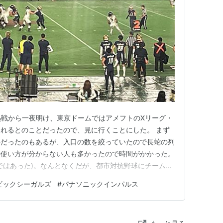
関西学院大に逆転で勝利、5度目（チーム初の2年連
で史上初の3連覇を達成、またライスボウルでも関
、日本大学に並ぶ3連覇と6度目の優勝を果たした。
で4連覇を達成。また、3年連続の対戦ととなった関
し、4連覇を達成。
熱戦から一夜明け、東京ドームではアメフトのXリーグ・
れるとのことだったので、見に行くことにした。 まず
料だったのもあるが、入口の数を絞っていたので長蛇の列
の使い方が分からない人も多かったので時間がかかった。
ではあった)。なんとなくだが、都市対抗野球にチーム券
った。あの時は真夏の暑さ一番がきつい時期だったので、
ビックシーガルズ
#
パナソニックインパルス
。 ひとまず中に入れたので、一塁側・オービックのス
タでノジマと試合してい…