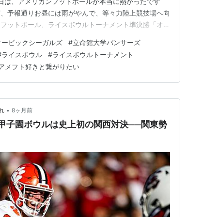
週末14日は、アメリカンフットボールが本当に熱かったです
ど、予報通りお昼には雨がやんで、等々力陸上競技場へ向
ンフットボール、ライスボウルトーナメント準決勝「オー
空の下でしたが、試合はまさに熱戦でした。創部40周年に
オービックシーガルズ
#
立命館大学パンサーズ
東京ガスと、優勝候補のオービック。秋のリーグ戦では
#
ライスボウル
#
ライスボウルトーナメント
いましたが…
アメフト好きと繋がりたい
•
れ
8ヶ月前
】甲子園ボウルは史上初の関西対決──関東勢