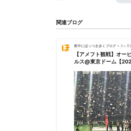
1983年にリクルートの実業団チ
1988年に企業スポーツチーム化し
関連ブログ
1995年シーズンには東日本1部
1996年シーズンにオンワードオ
ウルでも京大を破り初の日本一を達
•
夜中にほっつき歩くブログ
3ヶ月
1998年シーズンにも、立命館大学
【アメフト観戦】オー
1999年クラブチーム化。
オービッ
ルス@東京ドーム【202
2002年6月末、リクルートがス
サー不在ながらも秋季リーグで優勝
ルでは立命館大学に敗れる。
2003年シーズンからは新たにオ
ービックシーガルズ」に改める。
2005年シーズンはパールボウルか
輝く。
2010年シーズン、ライスボウルで