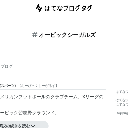
オービックシーガルズ
連ブログ
(
スポーツ
)
【
おーびっくしーがるず
】
はてな
メリカンフットボールのクラブチーム。Xリーグの
はてな
はてな
ービック習志野グラウンド。
Copyrig
解説の続きを読む