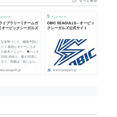
もっと見る
5
ックマーク
ブックマーク
ライブラリー | チームガ
OBIC SEAGULLS – オービッ
 | オービックシーガルズ
クシーガルズ公式サイト
イな姿勢づくり、腰痛予防に
たり！ 腹筋ビギナーにもオ
メの基本メニュー。 ●ハイタ
×20回 仰向け、膝を90度に
て立て、両腕は「前になら
、あごを引く。 地面から踵
ww.seagulls.jp
www.seagulls.jp
れないように、背中（肩甲
を地面から上げる。 狙った
ろに両手でタッチするように
30cmの上下運動。 ※反動を
..