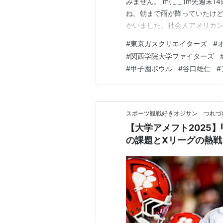
みません。 m( _ _ )m先
ね。朝まで雨が降っていたけ
かいました。社会人アメリカ
ビック VS 東京ガス」。寒
#
東京ガスクリエイターズ
#
して初めてのベスト4に進んだ
#
関西学院大学ファイターズ
39-7でオービックが圧勝して
#
甲子園ボウル
#
谷口雄仁
#
スポーツ観戦好きオジサン つれづ
【大学アメフト2025
の課題とXリーグの熱戦