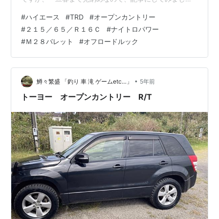
た。
#
ハイエース
#
TRD
#
オープンカントリー
#
２１５／６５／Ｒ１６Ｃ
#
ナイトロパワー
#
Ｍ２８バレット
#
オフロードルック
•
鱒々繁盛 「釣り 車 滝 ゲームetc…」
5年前
トーヨー オープンカントリー R/T