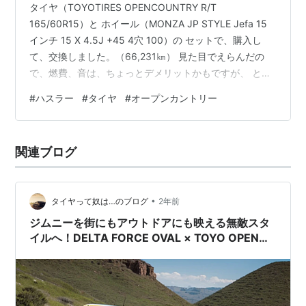
タイヤ（TOYOTIRES OPENCOUNTRY R/T
165/60R15）と ホイール（MONZA JP STYLE Jefa 15
インチ 15 X 4.5J +45 4穴 100）の セットで、購入し
て、交換しました。（66,231㎞） 見た目でえらんだの
で、燃費、音は、ちょっとデメリットかもですが、 とり
あえずは、いい感じですね。
#
ハスラー
#
タイヤ
#
オープンカントリー
関連ブログ
•
タイヤって奴は…のブログ
2年前
ジムニーを街にもアウトドアにも映える無敵スタ
イルへ！DELTA FORCE OVAL × TOYO OPEN
COUNTRY R/T 組合せ最強セット