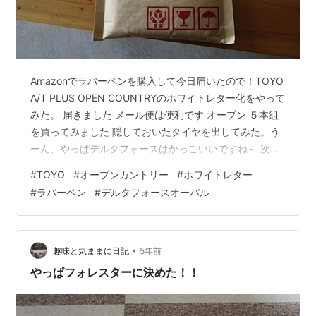
Amazonでラバーペンを購入して今日届いたので！TOYO
A/T PLUS OPEN COUNTRYのホワイトレター化をやって
みた。 届きました メール便は便利です オープン ５本組
を買ってみました 隠しておいたタイヤを出してみた。う
ーん、やっぱデルタフォースはかっこいいですね～ 次は
初めからホワイトレター版にしますｗ さっそくラバーペ
#
TOYO
#
オープンカントリー
#
ホワイトレター
ンで塗っていきます はみ出してしまいますｗ とりあえず
#
ラバーペン
#
デルタフォースオーバル
一本塗ってみました 塗るのに結構時間がかかりま
す・・・ 一本塗るのに３０分くらいかかる・・・あと３
本塗るのかと思ったら、ちょっとテンションが落ちまし
たｗ とりあえず塗っていきます ３本終わって精神的にヘ
•
趣味と気ままに日記
5年前
ロヘ…
やっぱフォレスターに決めた！！