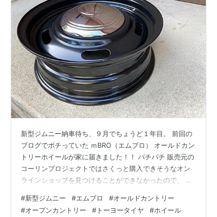
新型ジムニー納車待ち、９月でちょうど１年目。 前回の
ブログでポチっていた ｍBRO（エムブロ） オールドカン
トリーホイールが家に届きました！！ パチパチ 販売元の
コーリンプロジェクトではさくっと購入できそうなオン
ラインショップを見つけることができなかったので、 楽
天とYahooショッピングでオールドカントリーが出てき
#
新型ジムニー
#
エムブロ
#
オールドカントリー
たのでそこに絞り込み。 Yahoo!も楽天も同じショップが
#
オープンカントリー
#
トーヨータイヤ
#
ホイール
ホイールを販売していたけど、 普段から楽天で購入する