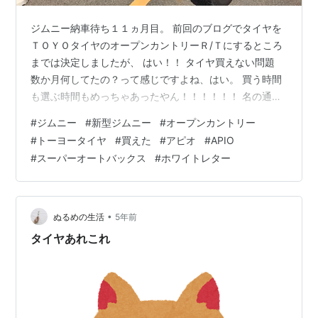
ジムニー納車待ち１１ヵ月目。 前回のブログでタイヤを
ＴＯＹＯタイヤのオープンカントリーＲ/Ｔにするところ
までは決定しましたが、 はい！！ タイヤ買えない問題
数か月何してたの？って感じですよね、はい。 買う時間
も選ぶ時間もめっちゃあったやん！！！！！！ 名の通り
ぬるい生活をしてるのですべてが後手後手。 動き出すの
#
ジムニー
#
新型ジムニー
#
オープンカントリー
が遅い！遅すぎる！ タイヤショップ行ったり～ 車屋で聞
#
トーヨータイヤ
#
買えた
#
アピオ
#
APIO
いてもらったり～ イエローハット行ったり～ 市外のデカ
#
スーパーオートバックス
#
ホワイトレター
いスーパーオートバックス行ったり～ そしたらたまたま
ＡＰＩＯのジムニーブースがありました。 デモカーも２
台来てて 実際に色々見ることもできたのでラッキー。 サ
イズ違いのは見ること…
•
ぬるめの生活
5年前
タイヤあれこれ