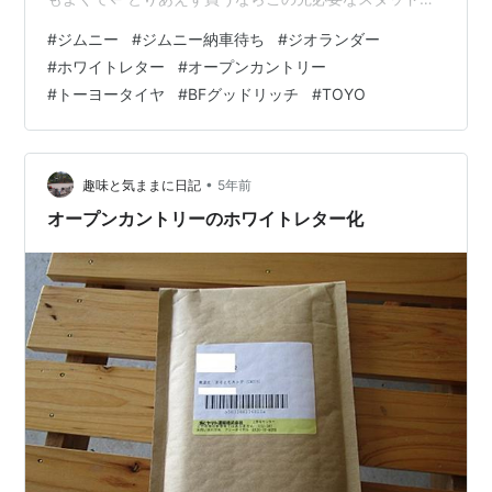
スでしょと思ってたんですが、 せっかくだしゴツいタイ
#
ジムニー
#
ジムニー納車待ち
#
ジオランダー
ヤにしたいとの要望を受けまして。 ひとまずリフトアッ
#
ホワイトレター
#
オープンカントリー
プしない予定なので、ノーマル状態のまま履き替えるこ
#
トーヨータイヤ
#
BFグッドリッチ
#
TOYO
とができるタイヤサイズを選びます。 ジムニー純正タイ
ヤのサイズは【１７５/８０R１６】 車屋さんとも相談し
つつ、ひとまわり大きなタイヤにすればリフトアップし
なくてもちょっと車体が上がって…
•
趣味と気ままに日記
5年前
オープンカントリーのホワイトレター化