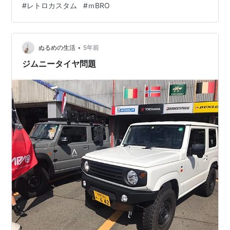
#
レトロカスタム
#
ｍBRO
ことが多いので今回は楽天で。 ふむふむ、 ショップ評価
も良い。 けど万単位のお買い物となると数日はポチれな
いチキン野郎。。 ポチるまで１週間かかった！！！！泣
どきどきしな…
•
ぬるめの生活
5年前
ジムニータイヤ問題