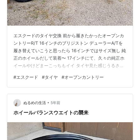
エスクードのタイヤ交換 前から履きたかったオープンカ
ントリーR/T 16インチのブリジストン デューラーA/Tを
履き替えていこうと思ったら 16インチではサイズ無し 純
正のホイールだして装着〜 17インチにて、久々の純正ホ
イールやけどまーこっちもイイ タイヤ見た感じうるさい
かなと思ったが走ると💨…そうでもない イイかも… ジム
#
エスクード
#
タイヤ
#
オープンカントリー
ニー乗りとかにも相当人気らしい まー似合うもんなぁー
金額的にも財布にやさしいて感じでした、主観ですが……
軽トラもこれに🛻するか検討してみるか…… ちなみに軽
•
トラサイズ🛻あります このサイズ、225/65/17 ホワイト
ぬるめの生活
5年前
レターではないのが残念ですが…
ホイールバランスウエイトの襲来