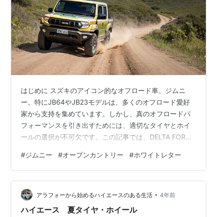
はじめに スズキのアイコン的なオフロード車、ジムニ
ー。特にJB64やJB23モデルは、多くのオフロード愛好
家から支持を集めています。しかし、真のオフロードパ
フォーマンスを引き出すためには、適切なタイヤとホイ
ールの選択が不可欠です。この記事では、DELTA FORCE
OVAL 16×5.5JホイールとTOYO OPEN COUNTRY R/T
#
ジムニー
#
オープンカントリー
#
ホワイトレター
タイヤを組み合わせたセットについて詳しく紹介しま
す。 DELTA FORCE OVAL ホイール デザインと素材
DELTA FORCE OVALホイールは、オフロード用途に特化
•
したデザインが特徴です。マットブラックのフィニッシ
アラフォーから始めるハイエースのある生活
4年前
ュが施されており、ラフな雰囲…
ハイエース 夏タイヤ・ホイール