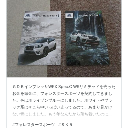
ＧＤＢインプレッサWRX Spec.C WRリミテッドを売った
お金を頭金に、フォレスタースポーツを契約してきまし
た。色はホライゾンブルーにしました。ホワイトやブラ
ック系はそこら中いっぱい走ってるので、あまり見かけ
ない青にしました。もう年なんだから落ち着いたのにす
れば～と言われそうですが色は譲れない。それに私は人
#
フォレスタースポーツ
#
ＳＫ５
生で初ＡＴです！これはＣＶＴかｗなので十分落ち着い