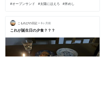
は柴田侊彦さん。長さんと対決。柴田さんと言えば宮崎
#
オープンサンド
#
太陽にほえろ
#
丼めし
駿監督の『名探偵ホームズ』の映画版のホームズの声や
『大草原の小さな家』のチャールズ･インガルス（マイケ
ル・ランドン）の声でも有名。 お昼ご飯は、残り物の豚
•
肉とほうれん草の炒めものを丼にして食べる。ブロッコ
こもれびの日記
6ヶ月前
リーも。いやはやおいしかった。 あらかじめ白タクの予
これが誕生日の夕食？？？
約が入っていた。夜勤のカラザを職場…