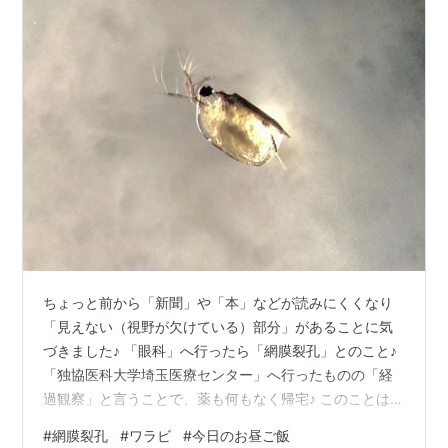
ちょっと前から「新聞」や「本」などが読みにくくなり
「見えない（視野が欠けている）部分」があることに気
づきました♪ 「眼科」へ行ったら「網膜裂孔」とのこと♪
「独協医科大学埼玉医療センター」へ行ったものの「経
過観察」と言うことで、薬も何もなく帰宅♪ このことは以
前ブログに書きました♪
#
網膜裂孔
#
ワラビ
#
今日のお昼ご飯
yukichanchaco.hatenadiary.com ところが、先週から最