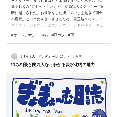
▼朝から奥さま（ヒヨコ）と出掛ける予定があるので目
覚ましを7時にセットしたけど、結局は名犬クッキーに5
時に起こされた。お世話をした後、そのまま起きて朝食
の用意。ヒヨコにも食べさせるため、目玉焼きにスライ
ストマト、レタスとハムでオープンサンドを作る。 そし
てケロケロ号で用事へ。終わって道端の花を愛でる。桜
#
オープンサンド
#
花
#
豚カツ
#
雨
も少し葉桜になりかけてるけどまだ花は多く咲いてい
る。他に花桃やパンジーなども。春は華やかでいいね
ぇ。 帰りに近所のスーパーで食料品の買い出し。 お昼は
•
軽く豚カツ二切れとワサビ菜とコーンクリームスープで
うずらまん「ぎょぎょ〜む日誌」
5ヶ月前
食べた。食後は惰眠をむさぼる。なんとも言えないシア
悩み相談と関西人ならわかる炭水化物の魅力
ワセな気分。そのまま夕方までどんどん眠った。 …