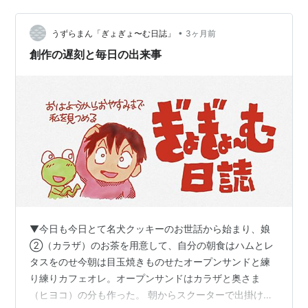
り。 お昼ご飯は焼きラーメン。キャベツとハムを入れ
る。 午後、クルマが汚れているのでフクピカしておく。
•
そしてウラの秘密基地（ガレージ）前を掃き掃除。ここ
うずらまん「ぎょぎょ〜む日誌」
3ヶ月前
んとこの風でたくさん落ち葉が飛んできている。わが家
創作の遅刻と毎日の出来事
の庭にはあまり落葉するような木がないのだけどご…
▼今日も今日とて名犬クッキーのお世話から始まり、娘
②（カラザ）のお茶を用意して、自分の朝食はハムとレ
タスをのせ今朝は目玉焼きものせたオープンサンドと練
り練りカフェオレ。オープンサンドはカラザと奥さま
（ヒヨコ）の分も作った。 朝からスクーターで出掛ける