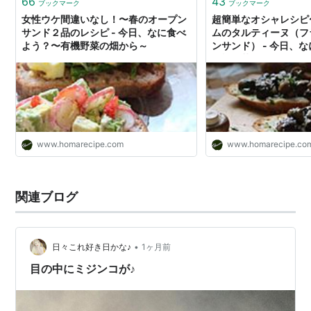
66
43
ブックマーク
ブックマーク
女性ウケ間違いなし！〜春のオープン
超簡単なオシャレシピ
サンド２品のレシピ - 今日、なに食べ
ムのタルティーヌ（フ
よう？〜有機野菜の畑から～
ンサンド） - 今日、
有機野菜の畑から～
www.homarecipe.com
www.homarecipe.co
関連ブログ
•
日々これ好き日かな♪
1ヶ月前
目の中にミジンコが♪