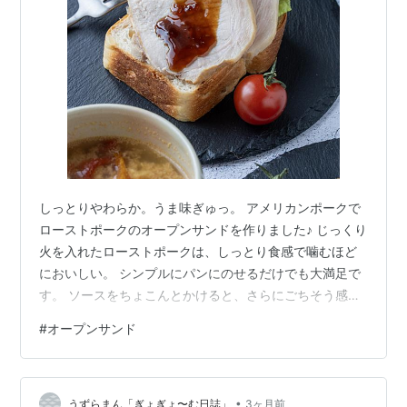
しっとりやわらか。うま味ぎゅっ。 アメリカンポークで
ローストポークのオープンサンドを作りました♪ じっくり
火を入れたローストポークは、しっとり食感で噛むほど
においしい。 シンプルにパンにのせるだけでも大満足で
す。 ソースをちょこんとかけると、さらにごちそう感ア
ップ✨ そして今回気になったのが、このかわいい琺瑯容
#
オープンサンド
器。 アメリカンポークのロゴ入りで、キッチンにあるだ
けで気分が上がります♪ オリジナルキッチングッズって、
実用的なのはもちろん、料理時間まで楽しくしてくれる
•
から好き。 おいしいローストポークを味わいながら、ち
うずらまん「ぎょぎょ〜む日誌」
3ヶ月前