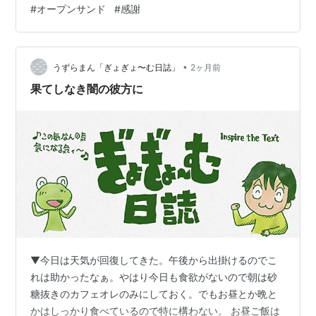
#
オープンサンド
#
感謝
初は小さな丸だった「視野」の欠けていた部分が なん
と！ ５～６ミリくらいの「ミジンコ」のように♪ 写真は
「スモールズー」さんからお借りしましたが まさにこん
な感じ♪ 黒い亀裂のような線の中は黄色なんです♪ そして
•
うずらまん「ぎょぎょ〜む日誌」
2ヶ月前
私が目を動かすのに合わ…
果てしなき闇の彼方に
▼今日は天気が回復してきた。午後から出掛けるのでこ
れは助かったなぁ。やはり今日も食欲がないので朝は砂
糖抜きのカフェオレのみにしておく。でもお昼とか晩と
かはしっかり食べているので特に構わない。 お昼ご飯は