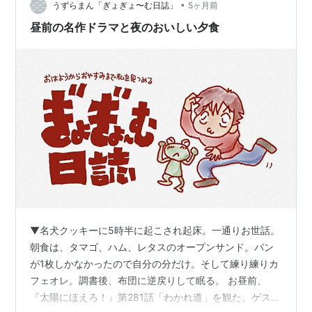
•
家では最後まで使いきれず片隅に追いやられるのが判っ
うずらまん「ぎょぎょ〜む日誌」
5ヶ月前
ているので現在購入禁止となっている。 マッシュルーム
昼前の名作ドラマと夜のおいしい夕食
を敷き詰める。 他の野菜や…
▼名犬クッキーに5時半に起こされ起床。一通りお世話。
朝食は、タマゴ、ハム、レタスのオープンサンド。パン
が1枚しかなかったので自分の分だけ。そして練り練りカ
フェオレ。調書後、布団に逆戻りして眠る。 お昼前、
『太陽にほえろ！』第281話「わかれ道」を観た。ゲスト