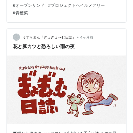
用事が1件。朝までに雨は上がってくれたので良かった。
#
オープンサンド
#
プロジェクトヘイルメアリー
用事自体はすぐに済んで帰る。寄り道をしたいところだ
#
青梗菜
が、近所のTSUTAYAも昨日で閉業してしまった。それに
今日はヒヨコが歯医者なのでクルマで乗せていかねばな
らないから寄り道はできないのだ。 時間になったのでヒ
ヨコを歯医者へ連れて行く。駐車場で待機。その間kindle
•
うずらまん「ぎょぎょ〜む日誌」
4ヶ月前
で『プロジェクト・ヘイル・メアリ…
花と豚カツと恐ろしい雨の夜