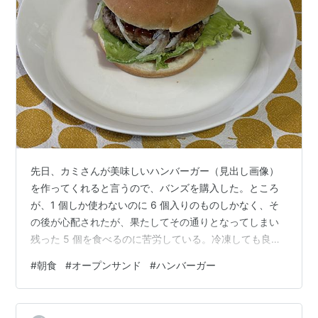
先日、カミさんが美味しいハンバーガー（見出し画像）
を作ってくれると言うので、バンズを購入した。ところ
が、1 個しか使わないのに 6 個入りのものしかなく、そ
の後が心配されたが、果たしてその通りとなってしまい
残った 5 個を食べるのに苦労している。冷凍しても良い
のだが、そのうち忘れられるので何とか賞味期限内に食
#
朝食
#
オープンサンド
#
ハンバーガー
べようとしている。 今朝の時点で残りが 2 個。1 個をオ
ープンサンド風にしてみた。 左が例のサルサソース、右
は甘目のケチャップ。 ピザソースが合いそうだが、我が