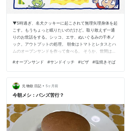
▼5時過ぎ、名犬クッキーに起こされて無理矢理身体を起
こす。もうちょっと眠りたいのだけど。取り敢えず一通
りのお世話をする。シッコ、エサ、ぬいぐるみの千本ノ
ック。アウトプットの処理。 朝食はトマトとレタスとハ
ムのオープンサンドを作って食べる。 そうか、世間は今
日から三連休なのか。娘②（カラザ）が朝出かけていっ
#
オープンサンド
#
サンドイッチ
#
ピザ
#
塩焼きそば
たがすぐに戻ってきた。休日ダイヤでバスの本数が違い
バスに乗れなかったというのだ。面倒なので職場まで送
る。 お昼前、Mさん来訪。彼女は奥さま（ヒヨコ）の中
•
学時代の同級生で少々ややこしい問題を抱えており、相
元 物欲 日記
5ヶ月前
談に乗っているのだ。Mさんがサンドイッチとピザを買
今朝メシ：バンズ苦行？
ってきてくれた。それでお昼ご飯となる。 懸…