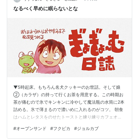
ょっと嬉しくなるランチタイムでした😊 明日は何を作ろ
なるべく早めに眠らないとな
っかな♪
▼5時起床。もちろん名犬クッキーのお世話。そして娘
②（カラザ）の持って行くお茶を用意する。この時期お
茶が痛むので氷でキンキンに冷やして魔法瓶の水筒に2本
詰める。氷で薄まるので濃いめに入れるのがコツ。 朝食
はハムとレタスをのせたトーストと練り練りカフェオ
レ。最近のスタンダード。そして食後はまた布団に逆戻
#
オープンサンド
#
フクピカ
#
ジョルカブ
りするのも最近のパターン。お昼までは眠ったり起きた