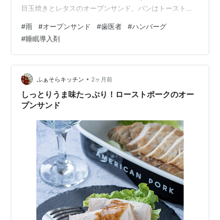
目玉焼きとレタスのオープンサンド。パンはトーストし
た。単純だがこれがおいしかった〜。 お昼下がり、歯医
#
雨
#
オープンサンド
#
歯医者
#
ハンバーグ
者に行く。小雨が降ってきたがナメクジ型バイク
#
睡眠導入剤
HONDA ZOOK（戦車塗装）で出掛ける。 懸案の上左奥
から二番目に今日はやっと義歯が入るのだ。これがぴっ
たりに合わせてもらって、その後の食事では全く意識し
ないで、歯が入ったことすらすっかり忘れてしまってい
•
ふぁそらキッチン
2ヶ月前
たぐらい。 歯医者の帰りに近くのスーパーで…
しっとりうま味たっぷり！ローストポークのオー
プンサンド