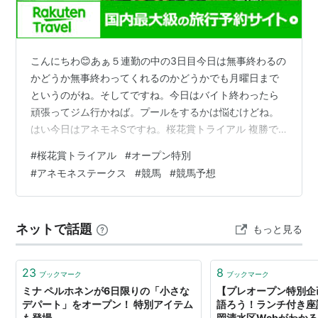
こんにちわ😊あぁ５連勤の中の3日目今日は無事終わるの
かどうか無事終わってくれるのかどうかでも月曜日まで
というのがね。そしてですね。今日はバイト終わったら
頑張ってジム行かねば。プールをするかは悩むけどね。
はい今日はアネモネSですね。桜花賞トライアル 複勝で
勝負！キタノクニカラオッズ上がらないでほしい
#
桜花賞トライアル
#
オープン特別
#
アネモネステークス
#
競馬
#
競馬予想
ネットで話題
もっと見る
23
8
ブックマーク
ブックマーク
ミナ ペルホネンが6日限りの「小さな
【プレオープン特別企
デパート」をオープン！ 特別アイテム
語ろう！ランチ付き座談
も登場
岡清水区Webがわか