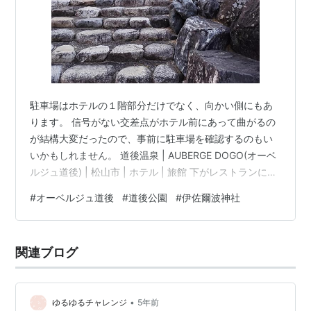
駐車場はホテルの１階部分だけでなく、向かい側にもあ
ります。 信号がない交差点がホテル前にあって曲がるの
が結構大変だったので、事前に駐車場を確認するのもい
いかもしれません。 道後温泉 | AUBERGE DOGO(オーベ
ルジュ道後) | 松山市 | ホテル | 旅館 下がレストランにな
っているホテルです。 住所がコレ。 かっこいー。 よう
#
オーベルジュ道後
#
道後公園
#
伊佐爾波神社
こそ！って歓迎してくれてますね。 ゆったりとしたラウ
ンジには、フリードリンクコーナー（夜はクローズ）が
ありました。 冷たい緑茶、アイスコーヒー、そして２種
関連ブログ
類のみかんジュースが！ １日でこんなにみかんジュース
を飲んだことないです。 明浜みかんジュースがとてもお
いし…
•
ゆるゆるチャレンジ
5年前