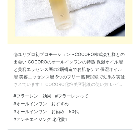
㊗ユリブロ初プロモーション〜COCORO株式会社様との
出会い COCOROのオールインワンの特徴 保湿オイル層
と美容エッセンス層の2層構造でお肌をケア 保湿オイル
層 美容エッセンス層 6つのフリー 臨床試験で効果を実証
されています！ COCORO化粧美容乳液の使い方 レビュ
ー〜効果を実感！ ★初回使用時の驚き ★しばらく使って
#
フラーレン 効果
#
フラーレンって
みた効果 気になる商品のお値段は？ まとめ ㊗ユリブロ
#
オールインワン おすすめ
初プロモーション〜COCORO株式会社様との出会い 皆様
#
オールインワン お勧め 50代
いつもご覧くださいまして誠にありがとうございます。
#
アンチエイジング 老化防止
はじまりは今から1ヶ月程前の3月某日のこと、確認の
為、ブログのお問合せフォームを開きますと、何やら一
通のメッセ…