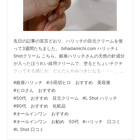
先日の記事の宣言どおり、ハリッチの目元クリームを使
って3週間たちました。 bihadamichi.com ハリッチＬ
Shotクリーム こちら、銀座ハリッチさんの天然の針成分
が入ったほうれい線用クリームで、塗るとちょいチクチ
クってする感じが、だんだんやみつきになる・・・。 そ
う、効いてる感じがする。 海や淡水にすむ生物から抽出
#
銀座ハリッチ
#
小田切ヒロ おすすめ 美容液
された天然の針成分と、リフトアップ効果のある美容成
#
ヒロさん おすすめ
分がたっぷり配合された針入りほうれい線用クリームな
#
50代 おすすめ 目元クリーム
#
L Shot ハリッチ
のですが、ほうれい線をはじめ、目尻・目の下・額・首
#
80代 おすすめ 化粧品
などしわが気になる部分に塗布することで、天然針の成
#
オールインワン おすすめ
分が肌に刺激を与え気になる箇所を活性化。そこに高濃
#
オールインワン お勧め 50代
#
ハリッチ 口コミ
度のリフトアップ成分が浸…
#
L Shot 口コミ