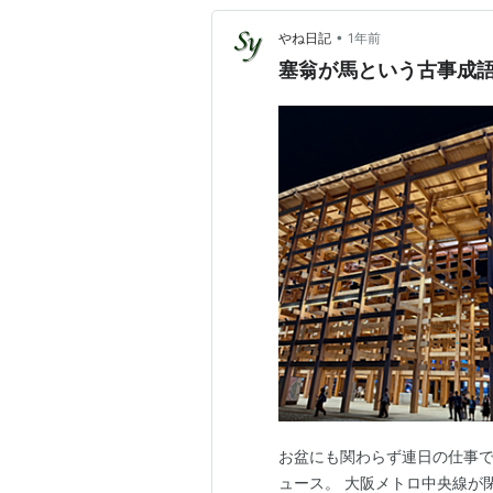
•
やね日記
1年前
塞翁が馬という古事成
お盆にも関わらず連日の仕事
ュース。 大阪メトロ中央線が