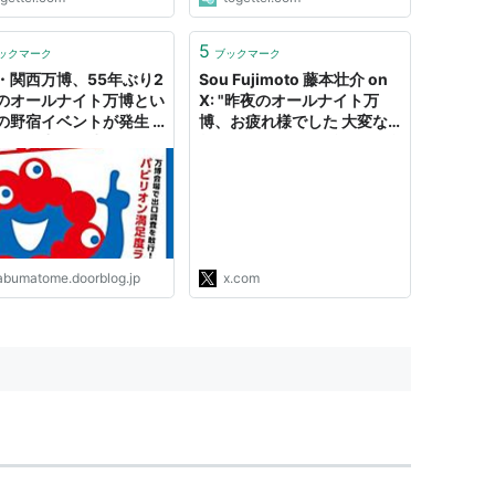
5
ックマーク
ブックマーク
・関西万博、55年ぶり2
Sou Fujimoto 藤本壮介 on
のオールナイト万博とい
X: "昨夜のオールナイト万
の野宿イベントが発生 :
博、お疲れ様でした 大変な
かぶ全力２階建
状況にもかかわらず、忍耐強
く過ごしてくださり、また時
にポジティブに楽しく過ごし
てくださった来場者の皆さ
ん、ありがとうございまし
た"
abumatome.doorblog.jp
x.com