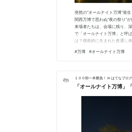
突然の“オールナイト万博”発生
関西万博で思わぬ“夜の祭り”
来場者たちは、会場に残り、深
で「オールナイト万博」と呼ば
は？偶発的に生まれた夜通し体験
夜、大阪メトロ中央線の送電
#
万博
#
オールナイト万博
者が帰宅困難になった結果、万
す。公式イベントではなく、現
１００秒一本勝負！ in はてなブロ
「オールナイト万博」「