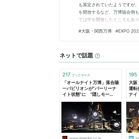
も策定されていたようですが
を開放するなど、万博協会側も
ては中を開放したところもあ
パビリオン「null2」がクラブ
#
大阪・関西万博
#
EXPO 202
だとは思いながらも見に行き
ダパビリオンなどの海外パビリ
ネットで話題
217
195
ブックマーク
「オールナイト万博」落合陽
大阪
一パビリオンが“パーリーナ
運転
イト状態”に “隠しモー
ナイ
ド”起動、本人が遠隔DJ
んな
しい
www.itmedia.co.jp
t