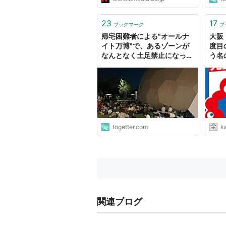
23
17
ブックマーク
ブ
帰宅困難者による"オールナ
大阪
イト万博"で、あるゾーンが
度目
なんとなく土足禁止になって
う名
いて日本人らしさを感じた
市況
「その場の雰囲気に影響与え
る」
togetter.com
k
関連ブログ