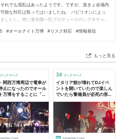
、それでも混乱はあったようです。ですが、急きょ会場内
可能な対応は取ってはいましたね。 パビリオンによっ
りましたし。特に落合陽一氏プロデュースのシグネチャー
モードで起動しているのをYouTubeで見た時は、不謹慎
5
#
オールナイト万博
#
リスク対応
#
情報発信
たいと思いました。他にもポルトガルパビリオンやオラン
オンが開放され…
もっと見る
34
ブックマーク
ブックマーク
・関西万博周辺で電車が
イタリア館が壊れてDJイベ
停止になったのでオール
ントを開いていたので楽しん
ト万博をすることに「こ
でいたら警備員が必死の形相
ガラガラな会場レア！楽
で退場を叫び出した「さすが
！」
イタリア」「オールナイト万
博を一度だけでもやって欲し
い」
ogetter.com
togetter.com