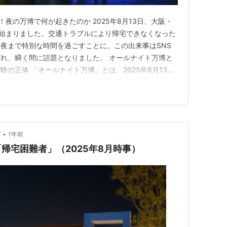
！夜の万博で何が起きたのか 2025年8月13日、大阪・
が始まりました。交通トラブルにより帰宅できなくなった
夜まで特別な時間を過ごすことに。この出来事はSNS
れ、瞬く間に話題となりました。 オールナイト万博と
の正体 「オールナイト万博」とは、2025年8月13日
線トラブルにより運転が全面見合わせとなり、多くの来場
博会場で夜通し過ごした“偶発的な夜間体験”を指しま
場の状況と…
•
グ
1年前
帰宅困難者」（2025年8月時事）