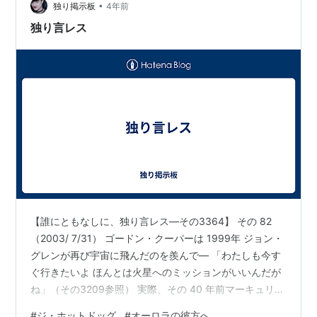
•
独り掲示板
4年前
独り言レス
【誰にともなしに、独り言レス―その3364】 その 82
（2003/ 7/31） ゴードン・クーパーは 1999年 ジョン・
グレンが再び宇宙に飛んだのを羨んで― 「わたしも今す
ぐ行きたいよ ほんとは火星へのミッションがいいんだが
ね」（その3209参照） 実際、その 40 年前マーキュリー
７に選ばれた時、クーパーは実戦で鍛えられたキャリア
#
ジ・ホットドッグ
#
オーロラの彼方へ