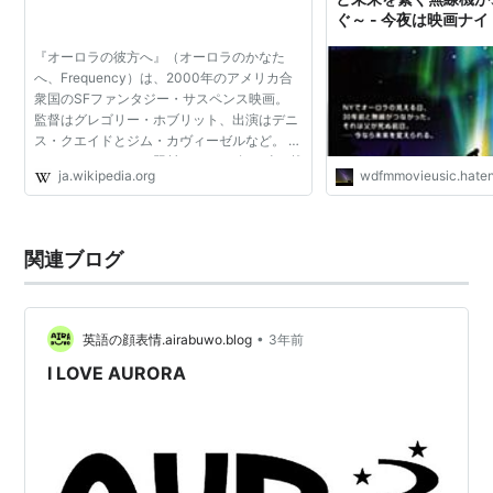
ぐ～ - 今夜は映画ナ
『オーロラの彼方へ』（オーロラのかなた
へ、Frequency）は、2000年のアメリカ合
衆国のSFファンタジー・サスペンス映画。
監督はグレゴリー・ホブリット、出演はデニ
ス・クエイドとジム・カヴィーゼルなど。 タ
イムパラドックスを題材とし、30年の時を越
ja.wikipedia.org
wdfmmovieusic.hate
えた「声のタイムトラベル」で結ばれる親子
の絆を描いている。 201...
関連ブログ
•
英語の顔表情.airabuwo.blog
3年前
I LOVE AURORA