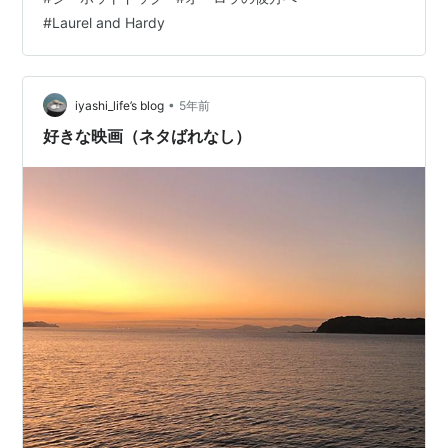
を持つ他の年上連中のなかにあって、少しは遠慮するか
#
Laurel and Hardy
と思いきや、何ら臆することもなく内心考えてたのは―
「このなかじゃ、一番若い俺だけが火星に行けるな、き
っと」 さすがにジ・ホットドッグ、その神経は常に前向
きの陽性反応であります。 一方、デニス・クエイドは、
•
iyashi_life’s blog
5年前
その…
好きな映画（ネタばれなし）