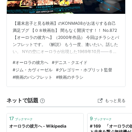
ノア・エメリッヒ
概要
【週末息子と見る映画】のKONMA08がお送りする自己
1969年ニューヨーク。消防士フランクは幼い息子ジョ
満足ブグ 【０８映画缶】 間もなく開演です！！ No.872
【オーロラの彼方へ】（2000年作品） 今回はチラシとパ
ンと妻を残して殉職してしまう。30年後。刑事となっ
ンフレットです。 《解説》 もう一度、逢いたい。話した
ていたジョンは、父が愛用していた無線機を見つけ、時
い。 NYの空にオーロラが出現した1969年10月――６歳
空を超えて父と交信してしまう。やがて2人は協力し合
のジョンは幸せだった。頼もしい消防士の父に優しい看
いながら迷宮入り殺人事件の真相を突き止め、犠牲者と
#
オーロラの彼方へ
#
デニス・クエイド
護婦の母。ジョンの周りにはいつも愛と笑い声であふれ
#
ジム・カヴィーゼル
#
グレゴリー・ホブリット監督
なる愛する家族を救おうとするのだが。
ていた。だが、その夢のような日々は父の殉死によって
#
映画のパンフレット
#
映画のチラシ
タイムパラドックスと親子愛、スリラーを織り込んだ、
突然終わりを告げる…それから３０年…ジョンはずっと問
いかけてきた。 もし父が生きていたら 自分の人生はどう
SFファンタジー映画。
なっていただろう？ と。父に車の運転を習いキャッチボ
ネットで話題
もっと見る
ールをし…
17
9
ブックマーク
ブックマーク
オーロラの彼方へ - Wikipedia
# 169 「オーロラ
と未来を繋ぐ無線機が