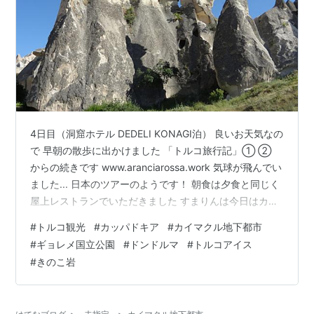
4日目（洞窟ホテル DEDELI KONAGI泊） 良いお天気なの
で 早朝の散歩に出かけました 「トルコ旅行記」① ➁
からの続きです www.aranciarossa.work 気球が飛んでい
ました... 日本のツアーのようです！ 朝食は夕食と同じく
屋上レストランでいただきました すまりんは今日はカッ
パドキアをイメージした服装です カッパドキアは周辺の
#
トルコ観光
#
カッパドキア
#
カイマクル地下都市
観光になるので本日もこのホテルに戻ってきます 朝はビ
#
ギョレメ国立公園
#
ドンドルマ
#
トルコアイス
ュッフェスタイルです さすがに品数は多くはなかったで
#
きのこ岩
すがトルコの食材はワクワクします♡ やっぱりスイカが
ありました 猫ちゃん！いらっしゃい かわいい子猫ちゃん
です♡ 子猫と戯れるすまき⤵ さて…