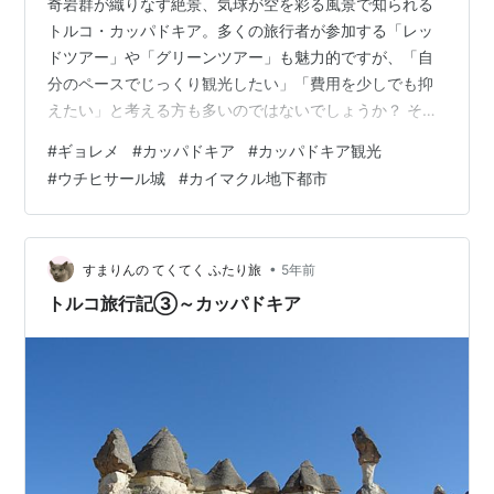
奇岩群が織りなす絶景、気球が空を彩る風景で知られる
トルコ・カッパドキア。多くの旅行者が参加する「レッ
ドツアー」や「グリーンツアー」も魅力的ですが、「自
分のペースでじっくり観光したい」「費用を少しでも抑
えたい」と考える方も多いのではないでしょうか？ そん
なあなたにぴったりなのが、ローカルバス（ドルムシ
#
ギョレメ
#
カッパドキア
#
カッパドキア観光
ュ）を使った観光巡りです。 本ブログでは、カッパドキ
#
ウチヒサール城
#
カイマクル地下都市
ア観光の中心地ギョレメから、絶景が楽しめる「ウチヒ
サール城」と、神秘的な「カイマクル地下都市」へバス
でアクセスする方法を実体験をもとに徹底解説！ツアー
ではなく個人で行くからこそ味わえる魅力と合わせて、
•
すまりんの てくてく ふたり旅
5年前
具体的な行き方や最新情報をお届け（2025年8月…
トルコ旅行記③～カッパドキア