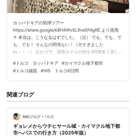
カッパドキアの気球ツアー
https://share.google/kBH4WvSL9ns5FAgRE より借用
↑ 本当は、こうなるはずでした。（泣） でも、でも、で
も、でも！ そんなの関係ない！（古すぎました
ね・・・） おかげで、洞窟ホテルの朝を2時間多く楽し
めたと思うことにしましょう！ 今日の夜はもうカイセリ
#
トルコ カッパドキア
#
カイマクル地下都市
空港からイスタンブールに戻り羽田行きの飛行機に乗ら
#
トルコ絨毯
#
HIS トルコ6日間
なければいけないのです。泣いても笑っても今日一日！
気球は飛ばなくとも楽しまなくっちゃね。 まず朝一で向
かったのは、カイマクル地下都市。 紀元前７～８世紀に
関連ブログ
はじまったとされる地下に作られた都市。 その成り立ち
には謎が多いけれど、倉庫や貯…
•
RIKIブログ
1年前
ギョレメからウチヒサール城・カイマクル地下都
市へバスでの行き方（2025年版）