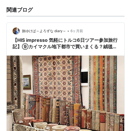
関連ブログ
•
旅ゆけば～よろずな diary～
6ヶ月前
【HIS impresso 気軽にトルコ6日ツアー参加旅行
記】⑨カイマクル地下都市で買いまくる？絨毯屋
さんはスルーする！