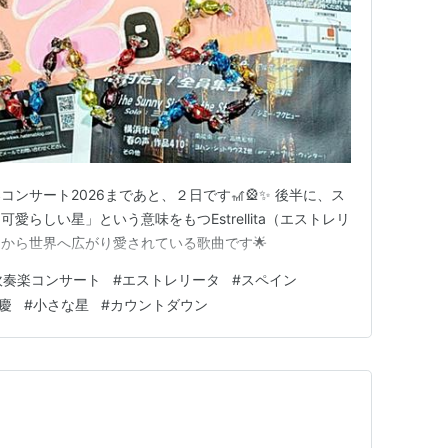
ンサート2026まであと、２日です🎢🎡✨ 後半に、ス
らしい星」という意味をもつEstrellita（エストレリ
コから世界へ広がり愛されている歌曲です🌟
吹奏楽コンサート
#
エストレリータ
#
スペイン
慶
#
小さな星
#
カウントダウン