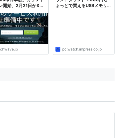
ン開始、2月21日がXデ
ょっとで買えるUSBメモリで
@maskin】 #smw14
ネットブックにクリーンイン
wtok | TechWave（テ
ストール
ウェーブ）
echwave.jp
pc.watch.impress.co.jp