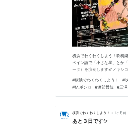
横浜でわくわくしよう！吹奏楽コ
ペイン語で「小さな星」とか「可愛
ータ）を演奏します🌠メキシ
#
横浜でわくわくしよう！
#
#
M.ポンセ
#
渡部哲哉
#
三澤
•
横浜でわくわくしよう！
1ヶ月前
あと３日です✨