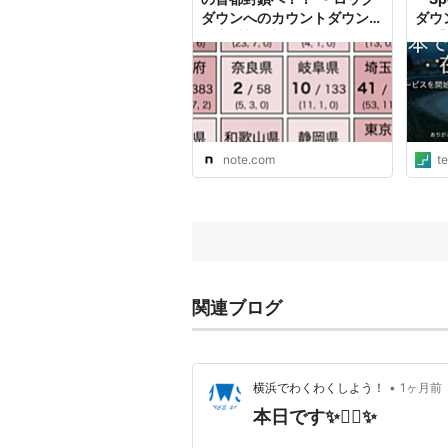
ダウンへのカウントダウン〜
ダウ
｜安川新一郎 未来思考
ー 【
2045 - 危機と分断、そして
#sm
AIは世界をどのように変える
ック
のか？
note.com
t
関連ブログ
•
横浜でわくわくしよう！
1ヶ月前
本日です✨🙆‍♂️✨