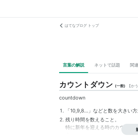
はてなブログ トップ
言葉の解説
ネットで話題
関
カウントダウン
(
一般
)
【
か
countdown
「10,9,8…」などと数を大き
残り時間を数えること。
特に新年を迎える時のカウント
多い。