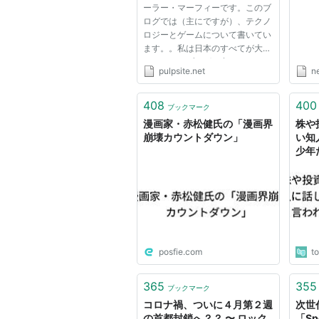
ーラー・マーフィーです。このブ
ログでは（主にですが）、テクノ
ロジーとゲームについて書いてい
ます。。私は日本のすべてが大好
きなので、ブログの中でみなさん
pulpsite.net
n
のお役に立てるような、という願
いも込めつつ、この素晴らしい国
に関する情報を沢山紹介していま
408
400
ブックマーク
すので、楽しんでいただければ...
漫画家・赤松健氏の「漫画界
株や
崩壊カウントダウン」
い知
少年
カウ
posfie.com
t
365
355
ブックマーク
コロナ禍、ついに４月第２週
次世
の首都封鎖へ？？ 〜 ロック
「Sp