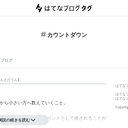
カウントダウン
連ブログ
うんとだうん
】
はてな
はてな
はてな
い方から小さい方へ数えていくこと。
Copyrig
ダウンは各地で派手なイベントとして催されることが
解説の続きを読む