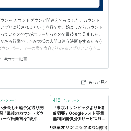
ウン～ カウントダウンと間違えてみました。カウント
でアプリに殺されるという内容です。始まりからカウント
思っていたのですがホラーだったので最後まで見ました。
気がある行動でしたが大抵の人間は違う決断をするだろう
ダウン パーティーの席で寿命がわかるアプリというもの
みんなでアプリをダウウンロードしてします。アプリは本
ン
#
ホラー映画
されます。主人公は生きる方法を探し戦います。ラストで
いいなぁって思えるような…
もっと見る
415
ブックマーク
ブックマーク
ハ会長も五輪予定通り開
「東京オリンピックより5億
調「最後のカウントダウ
倍切実」Googleフォト容量
コーツ氏発言を“後押
無制限無償提供サービス終了
（デイリースポーツ） -
のカウントダウンから目が離
oo!ニュース
せない「冷静に準備を」