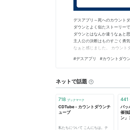
デスアプリ～死へのカウントダ
ダウンとよく似たストーリー
ダウンとはなんか違うなぁと
主人公の決断はものすごく勇
なぁと感じました。 カウント
を発見し場を盛り上げようと
#
デスアプリ
#
カウントダウ
物でタイムがゼロになると殺
余韻を残したので２が出来たら
ネットで話題
718
441
ブックマーク
CDTube - カウントダウンチ
バッ
ューブ
催強
ン」
し”
私たちについて こんにちは。テ
Yah