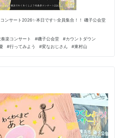
コンサート2026✨本日です✨全員集合！！ 磯子公会堂
吹奏楽コンサート
#
磯子公会堂
#
カウントダウン
慶
#
行ってみよう
#
変なおじさん
#
東村山