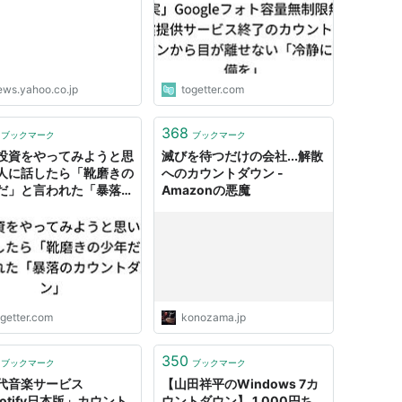
ews.yahoo.co.jp
togetter.com
368
ブックマーク
ブックマーク
投資をやってみようと思
滅びを待つだけの会社...解散
人に話したら「靴磨きの
へのカウントダウン -
だ」と言われた「暴落の
Amazonの悪魔
ントダウン」
ogetter.com
konozama.jp
350
ブックマーク
ブックマーク
代音楽サービス
【山田祥平のWindows 7カ
otify日本版」カウント
ウントダウン】 1,000円ち