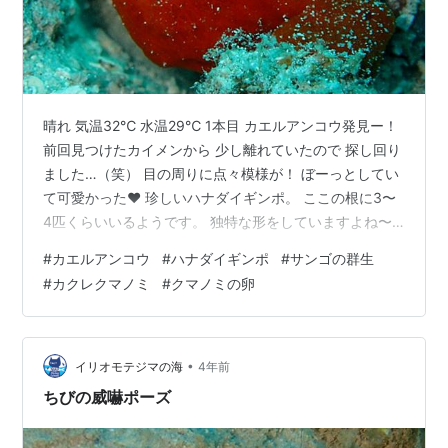
晴れ 気温32℃ 水温29℃ 1本目 カエルアンコウ発見ー！
前回見つけたカイメンから 少し離れていたので 探し回り
ました…（笑） 目の周りに点々模様が！ ぼーっとしてい
て可愛かった♥ 珍しいハナダイギンポ。 ここの根に3〜
4匹くらいいるようです。 独特な形をしていますよね〜
ちょっとした窪みには ソリハシコモンエビがいっぱい！
#
カエルアンコウ
#
ハナダイギンポ
#
サンゴの群生
お腹の卵にはもう目が… 細ーい足をよく見ると 赤白しま
#
カクレクマノミ
#
クマノミの卵
しまになっています！ カシワハナダイがいっぱい！ 濃い
赤色がとても綺麗でした✨ 2本目 サンゴが綺麗ー✨ だけ
ど白化してきてる〜💦 だんだんパステルカラーに なって
きてしまいました。泣 水温よ、下がれ…！！ 真っ黄…
•
イリオモテジマの海
4年前
ちびの威嚇ポーズ