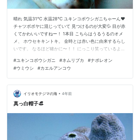
晴れ 気温31℃ 水温28℃ ユキンコボウシガニちゃーん❤
チャツボボヤに混じっていて 見つけるのが大変💦 目が赤
くてかわいいですねー！ 1本目 こちらはうるうるのオメ
メ、 ホウセキキントキ。 金時とは赤い色に由来するらし
いです。 なるほど確かに〜！！ にっこり笑っているよう
にしか見えない！ ミナミギンポ。 愛嬌のある顔ですよ
#
ユキンコボウシガニ
#
ネムリブカ
#
ナポレオン
ね〜 久々にムラサキウミコチョウ発見！ ちっちゃーいけ
#
ウミウシ
#
カエルアンコウ
ど、 まさに海の宝石という感じ✨ 美しい色でした。 コバ
ンザメが単品！（笑） 大きなカメがいたから、 カメにつ
いていたのかな？ 頭の上の小判が しっかりと見えまし
た〜 2本目 大きな大きなウチワヒラヤギ。 シルエット
•
イリオモテジマの海
4年前
が…
真っ白帽子👒