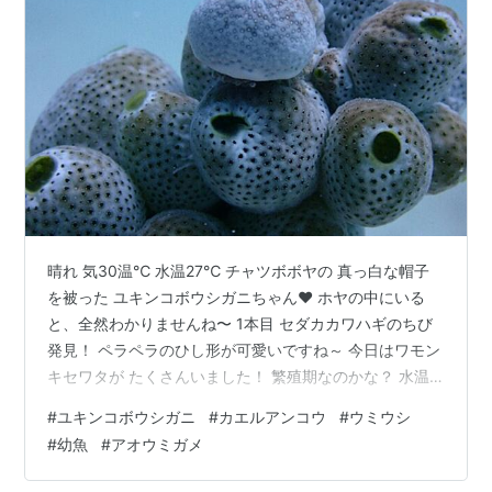
晴れ 気30温℃ 水温27℃ チャツボボヤの 真っ白な帽子
を被った ユキンコボウシガニちゃん❤ ホヤの中にいる
と、全然わかりませんね〜 1本目 セダカカワハギのちび
発見！ ペラペラのひし形が可愛いですね～ 今日はワモン
キセワタが たくさんいました！ 繁殖期なのかな？ 水温
が下がって 数は減ったけど、 トウアカクマノミがまだ頑
#
ユキンコボウシガニ
#
カエルアンコウ
#
ウミウシ
張って 卵を産んでいました！ もう、つぶつぶの目が つ
#
幼魚
#
アオウミガメ
いていますね〜 2本目 チョウチョウコショウダイちびち
ゃんに 会ってきました〜 相変わらずのフリフリが かわ