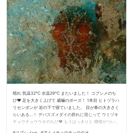
晴れ 気温32℃ 水温29℃ またいました！ コブシメのち
び❤ 足を大きく上げて 威嚇のポーズ！ 1本目 ヒトヅラハ
リセンボンが 岩の下で寝ていました。 目が拳の大きさく
らいある…！ デバスズメダイの群れに混じって ウミヅキ
チョウチョウウオのちび❤ もうはっきりと 模様がついて
いましたよ〜 ドクウツボ発見！ 鋭い歯がチラ見え✨ アミ
#
コブシメyg
#
アミメチョウチョウウオ