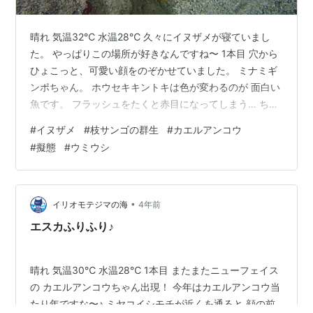
晴れ 気温32℃ 水温28℃ 久々にイヌザメが寝ていまし
た。 やっぱりこの場所が好きなんですね〜 1本目 穴から
ひょこっと、可愛い顔をのぞかせていました。 ミナミギ
ンポちゃん。 ホウセキキントキは色が変わるのが 面白い
魚です。 フラッシュをたくと赤目になってしまう… ちい
さなコガネシマアジ！ 大きな生き物にくっついてまわっ
#
イヌザメ
#
枝サンゴの群生
#
カエルアンコウ
て 身を守る習性があるので ずーっとダイバーにぴったり
#
擬態
#
ウミウシ
とくっついて泳いでいて とっても可愛かった♥ 2本目 透
明度抜群！ デバスズメダイの集まりも、 サイコーでした
✨ なんと綺麗なシャコガイ！ 色んな色、模様があって、
シャコガイだけで写真集を作りたいくらいです（笑） 3
•
イリオモテジマの海
4年前
本目…
エスカふりふり♪