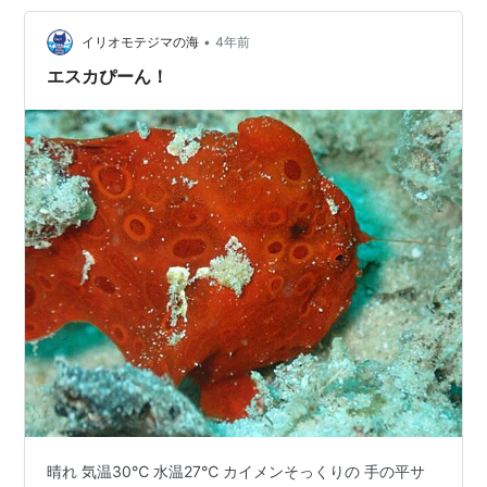
いかった❤ 疲れないのかなぁ〜 カエルアンコウもいまし
た！ オレンジがとっても鮮やか✨ カイメンそっくりで
•
イリオモテジマの海
4年前
す。 …
エスカぴーん！
晴れ 気温30℃ 水温27℃ カイメンそっくりの 手の平サ