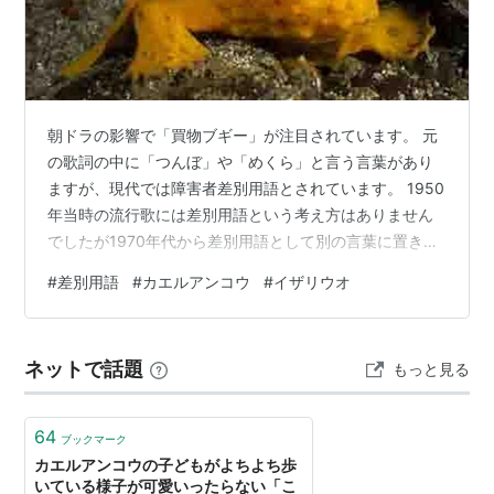
朝ドラの影響で「買物ブギー」が注目されています。 元
の歌詞の中に「つんぼ」や「めくら」と言う言葉があり
ますが、現代では障害者差別用語とされています。 1950
年当時の流行歌には差別用語という考え方はありません
でしたが1970年代から差別用語として別の言葉に置き換
えられました。 以前はイザリウオと呼ばれていましたが
#
差別用語
#
カエルアンコウ
#
イザリウオ
差別用語なのでカエルアンコウに改名 差別用語は魚の名
前にも影響を与えかつてイザリウオ呼ばれていた魚は改
名しました。 「イザリ」は足の動かない人指す差別用語
ネットで話題
もっと見る
ということで2007年日本魚類学会はイザリウオをカエル
アンコウに改名しました。 カエルアンコウの飼育は簡単
で、水槽でその生態を観察で…
64
ブックマーク
カエルアンコウの子どもがよちよち歩
いている様子が可愛いったらない「こ