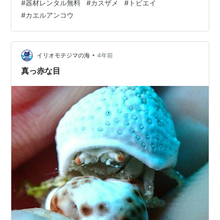
#
器材レンタル無料
#
カスザメ
#
トビエイ
ざいます🎊 オープンウォーター講習が無事終了したので
#
カエルアンコウ
追加のファンダイブ♪ キンメモドキの群れに囲まれて遊び
ました🐠🐠🐠 スナイロクラゲもユラユラ～～～ 少し潮色
も改…
•
イリオモテジマの海
4年前
真っ赤な目