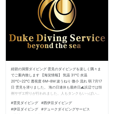
紺碧の洞窟ダイビング 雲見のダイビングを楽しく隅々ま
でご案内致します 【海況情報】 気温 31℃ 水温
20℃~22℃ 透視度 6M~8M 波うねり 微小 流れ 弱 7月17
日 雲見を潜りました。 海の日連休も最終日🌊浜辺では恒
例サザエ狩りが行われました。人もタンクもいっぱいで
いよいよ夏本番ですね🌴☀ 今日はオープンウォーター講
#
雲見ダイビング
#
西伊豆ダイビング
習&アドバンス講習、ファンダイブに別れて午前中2ボー
#
伊豆ダイビング
#
デュークダイビングサービス
ト楽しんで来ました😊♪ Sさん、Nさん認定おめでとうご