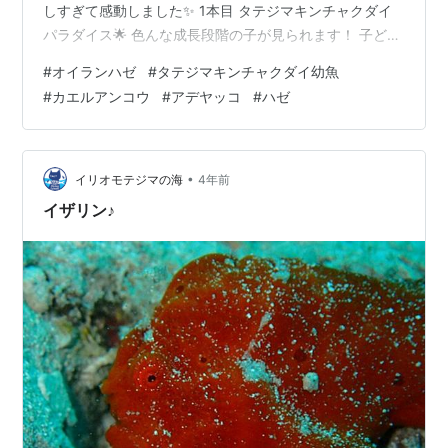
しすぎて感動しました✨ 1本目 タテジマキンチャクダイ
パラダイス🌟 色んな成長段階の子が見られます！ 子ども
の渦巻き模様から オトナの縞模様への変化。 芸術的な美
#
オイランハゼ
#
タテジマキンチャクダイ幼魚
しさ✨ ちびが2匹、じゃれ合っていました。 カエルアン
#
カエルアンコウ
#
アデヤッコ
#
ハゼ
コウちゃん、 ほぼ動いてません。（笑） ちゃんとごは
ん、たべてるかー！？ カシワハナダイの成魚がいっぱ
い！ 色が濃くて、綺麗です✨ 珍しいハナダイギンポ。 こ
の根に2〜3匹いるようです。 2本目 リクエストのアデヤ
•
イリオモテジマの海
4年前
ッコ…
イザリン♪