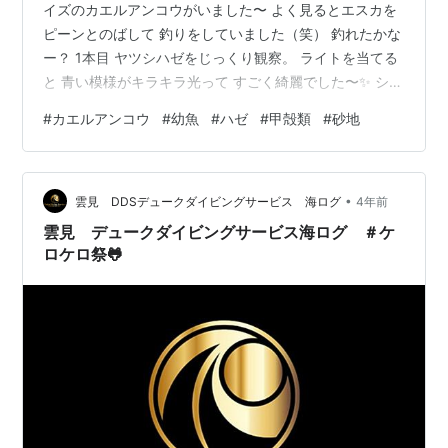
イズのカエルアンコウがいました〜 よく見るとエスカを
ピーンとのばして 釣りをしていました（笑） 釣れたかな
ー？ 1本目 ヤツシハゼをじっくり観察。 ライトを当てる
と 青い模様がキラキラ光って すごく綺麗でした〜✨ シマ
オリハゼも、 ライトを当てると青い模様が✨ シマヒメヤ
#
カエルアンコウ
#
幼魚
#
ハゼ
#
甲殻類
#
砂地
マノカミのちびが、 同じカイメンについていました！ カ
イメンは半分ほど砂に埋まっていました。 台風を乗り切
ったんですね〜 頑張ったね〜！ ジョーフィッシュも無事
•
でした！ 良かった〜 2本目 先端がオレンジのイソギンチ
雲見 DDSデュークダイビングサービス 海ログ
4年前
ャクが 綺麗✨ ピザみたいなイソギンチャク！（笑） 縁…
雲見 デュークダイビングサービス海ログ ＃ケ
ロケロ祭🐸