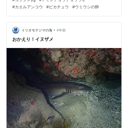
メチョウチョウウオの若魚、 またいました！ お尻のオレ
#
カエルアンコウ
#
ピカチュウ
#
ウミウシの卵
ンジ、 明るくてとっても綺麗✨ 2本目 淡いピンク色が可
愛い ハナビラクマノミ。 イソギンチャクの色も淡くて
優しーい感じがしますね〜 お花のような！ ミカドウミウ
シの卵塊。 このリボンの中に、 つぶつぶの卵が …
•
イリオモテジマの海
4年前
おかえり！イヌザメ