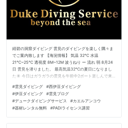
紺碧の洞窟ダイビング 雲見のダイビングを楽しく隅々ま
でご案内致します 【海況情報】 気温 32℃ 水温
21℃~25℃ 透視度 8M~12M 波うねり ー 流れ 弱 8月24
日 雲見を潜りました。 最高気温32℃の夏日になりまし
た☀ 今日はガラガラの雲見を午前中2ボート楽しんで来
ました😊♪ 海水浴場のパーキングも無料になりました⛱
#
雲見ダイビング
#
西伊豆ダイビング
今日もキビナゴの群れを狙う回遊魚達の闘いが…タイワ
#
伊豆ダイビング
#
雲見ブログ
ンカマスやカンパチ、ワラサの群れがビュンビュン💨 ス
#
デュークダイビングサービス
#
カエルアンコウ
ナイロクラゲやトビエイ、テングダイはのーんびり❧ ア
#
器材レンタル無料
#
PADIライセンス講習
レだけの災害の後ですので驚きの復活ですねー♥カエル
祭り🐸 1個体だけ取り損じたので画像は6枚…オオモンカ
エルアン…