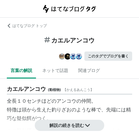
はてなブログ トップ
カエルアンコウ
このタグでブログを書く
言葉の解説
ネットで話題
関連ブログ
カエルアンコウ
(
動植物
)
【
かえるあんこう
】
全長１０センチほどのアンコウの仲間。
特徴は頭から生えた釣りざおのような棒で、先端には精
巧な疑似餌がつく。
解説の続きを読む
この疑似餌を動かして魚をおびき寄せ、えさにする。