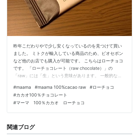
昨年こだわりやで少し安くなっているのを見つけて買い
ました。 ミトクが輸入している商品のため、ビオセボン
など他のお店でも購入が可能です。 こちらはローチョコ
です。 「ローチョコレート（raw chocolate）」の
「raw」には「生」という意味があります。 一般的なチ
ョコレートは原料となるカカオを焙煎して使用します
#
maama
#
maama 100%cacao raw
#
ローチョコ
が、ローチョコレートはカカオを焙煎せずに生のまま使
#
カカオ100％チョコレート
用するのが特徴です。また、一般的なチョコレートは製
#
マーマ 100％カカオ ローチョコ
造の過程で高温加熱を行うのに対して、ローチョコレー
トは45度以下の低温調理を行うため、食材の持つ栄養成
分をそのまま体内に取り入れることができるとして注目
関連ブログ
を集めています。カカオ豆にはポリ…