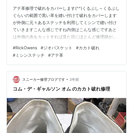
アテ革修理で破れをカバーします(^^)くるぶし～くるぶし
ぐらいの範囲で黒い革を縫い付けて破れをカバーします
が外側に元々あるステッチを利用してミシンで縫い付け
ていきますこんな感じですね内側はこんな感じですあと
は外側の糸をカットすれば見た目にほとんど修理跡がわ
かりませんこれでバッチリですね(^^)ちなみにここが破れ
#
RickOwens
#
ジオバスケット
#
カカト破れ
る方はカカトが浮いていますのでまずは靴ヒモをしっか
#
ミシンステッチ
#
アテ革
り締めてくださいそれでも浮く場合はカカトに空間があ
りすぎるので分厚い靴下を履いたり、靴下の下にカカト
サポーターを装着したりして自身のカカトを大きくする
のがオススメです♪ 価格などお問い合わせはこちらから、
•
スニーカー修理ブログです
3年前
LINEでもメールでもOKです n…
コム・デ・ギャルソン オム のカカト破れ修理