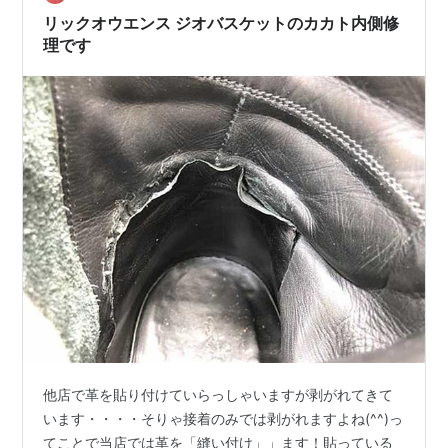
うしても脱いだ際に革が見えてしまいますのでこの…
リックオウエンス ジオバスケットのカカト内側修
理です
他店で革を貼り付けていらっしゃいますが剥がれてきて
います・・・・そりゃ接着のみでは剥がれますよね(^^)っ
てことで当店では革を「縫い付け」」ます！貼っている