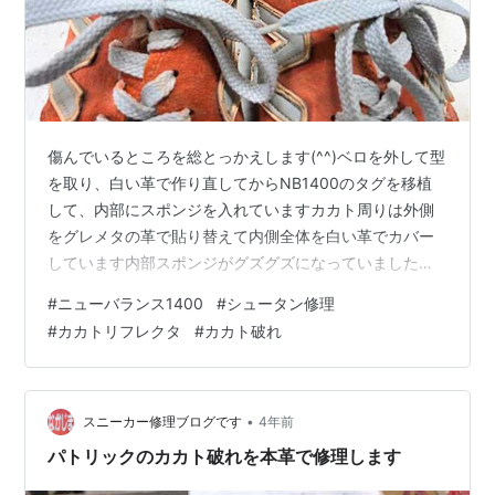
傷んでいるところを総とっかえします(^^)ベロを外して型
を取り、白い革で作り直してからNB1400のタグを移植
して、内部にスポンジを入れていますカカト周りは外側
をグレメタの革で貼り替えて内側全体を白い革でカバー
しています内部スポンジがグズグズになっていましたの
で新たなスポンジで詰め直しましたはい完成です(^^)これ
#
ニューバランス1400
#
シュータン修理
でまだまだ履けますねサイドのNマークも傷み始めていま
#
カカトリフレクタ
#
カカト破れ
すのでご依頼お待ちしています♪ お問い合わせはこちらか
ら、LINEでもメールでもOKです nakajima-kutu.com
•
スニーカー修理ブログです
4年前
パトリックのカカト破れを本革で修理します