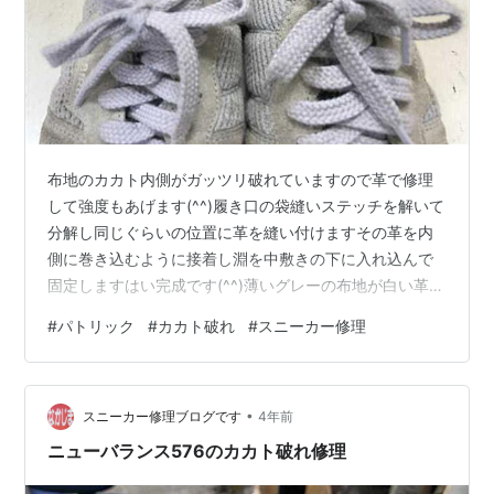
布地のカカト内側がガッツリ破れていますので革で修理
して強度もあげます(^^)履き口の袋縫いステッチを解いて
分解し同じぐらいの位置に革を縫い付けますその革を内
側に巻き込むように接着し淵を中敷きの下に入れ込んで
固定しますはい完成です(^^)薄いグレーの布地が白い革に
なりましたがすごく自然に仕上がっていますね♪ お問い合
#
パトリック
#
カカト破れ
#
スニーカー修理
わせはこちらから、LINEでもメールでもOKです
nakajima-kutu.com
•
スニーカー修理ブログです
4年前
ニューバランス576のカカト破れ修理