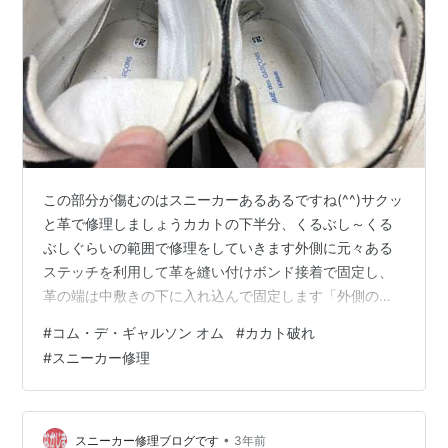
この部分が傷むのはスニーカーあるあるですね(^^)サクッ
と革で修理しましょうカカトの下半分、くるぶし～くる
ぶしぐらいの範囲で修理をしていきます外側に元々ある
ステッチを利用して革を縫い付けボンド接着で固定し、
革の端は中敷きの下に入れ込んで固定します「外側の
元々のステッチ」と表現しましたが正確にはステッチが
#
コム・デ・ギャルソン オム
#
カカト破れ
少し足りませんでした・・なのでご相談の結果矢印の部
#
スニーカー修理
分に新たにステッチを走らせました両側のステッチを繋
ぐ形ですので違和感は殆どありませんこの方法を取った
おかげで修理範囲が下半分になり外から見ても修理跡が
ほとんどわかりません履き口淵から革を縫い付けるとど
•
スニーカー修理ブログです
3年前