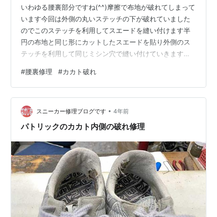
いわゆる腰裏部分ですね(^^)摩擦で布地が破れてしまって
います今回は外側の丸いステッチの下が破れていました
のでこのステッチを利用してスエードを縫い付けます半
円の布地と同じ形にカットしたスエードを貼り外側のス
テッチを利用して同じミシン穴で縫い付けていきます一
部、黒い糸が白いステッチを隠してしまう部分があった
#
腰裏修理
#
カカト破れ
ので見た目のために白ステッチも部分的にステッチを重
ねますはい完成です(^^)布地→スエードに変わっています
が言わなければ修理したと気づかないと思いますよ♪ お問
•
い合わせはこちらから、LINEでもメールでもOKです
スニーカー修理ブログです
4年前
nakajima-kutu.com
パトリックのカカト内側の破れ修理