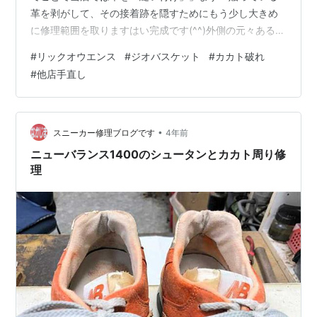
革を剥がして、その接着跡を隠すためにもう少し大きめ
に修理範囲を取りますはい完成です(^^)外側の元々あるス
テッチを利用していますので外側から見ても修理跡はま
#
リックオウエンス
#
ジオバスケット
#
カカト破れ
ずわかりません↓こういったハイカットの靴内部は体温
#
他店手直し
と汗でかなり高温多湿になりますボンド接着だけでは、
まあ剥がれますので(^^)縫い付け修理がおすすめです今回
は上部をステッチで、下部は中敷きの下に入れ込んで固
定しています革のサイドは接着のみですので履いていく
•
スニーカー修理ブログです
4年前
中で浮いてくることもあるかもしれ…
ニューバランス1400のシュータンとカカト周り修
理