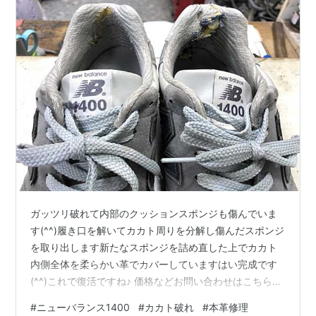
ガッツリ破れて内部のクッションスポンジも傷んでいま
す(^^)履き口を解いてカカト周りを分解し傷んだスポンジ
を取り出します新たなスポンジを詰め直した上でカカト
内側全体を柔らかい革でカバーしていますはい完成です
(^^)これで復活ですね♪ 価格などお問い合わせはこちらか
ら、LINEでもメールでもOKです nakajima-kutu.com
#
ニューバランス1400
#
カカト破れ
#
本革修理