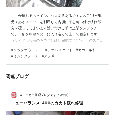
ここが破れるのってジオバスあるあるですよね(^^)外側に
元々あるステッチを利用して内側に革を縫い付け破れ部
分を覆ってしまいます縫い付ける革は上部をステッチ
で、下部を中敷きの下に入れ込んで上下で固定します
（サイドは接着のみです）はい完成です(^^)元々のステッ
チを利用していますので修理跡は外側から見てもまずわ
#
リックオウエンス
#
ジオバスケット
#
カカト破れ
かりません破れの原因は欧米人より日本人の方がカカト
#
ミシンステッチ
#
アテ革
が小さいからだと思いますそのためジャストサイズを選
んだとしてもカカトがゴソゴソして摩擦で破れてしまい
ます対策は「分厚い靴下を履く」などが結構有効ですが
関連ブログ
つま先が窮屈になるのが難点ですカカトサポーターを履
いてから普通の靴下を履けばカカトだけ二重に…
•
スニーカー修理ブログです
3年前
ニューバランス1400のカカト破れ修理