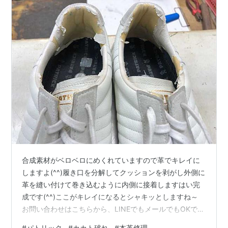
合成素材がベロベロにめくれていますので革でキレイに
しますよ(^^)履き口を分解してクッションを剥がし外側に
革を縫い付けて巻き込むように内側に接着しますはい完
成です(^^)ここがキレイになるとシャキッとしますね～
お問い合わせはこちらから、LINEでもメールでもOKです
nakajima-kutu.com
#
パトリック
#
カカト破れ
#
本革修理