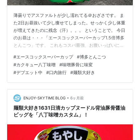
薄曇りでアスファルトが少し濡れてる＠おざさです。 ま
た2日お昼抜いて少し痩せてしまった。せっかく少し体重
が増えてきたのに残念（汗）。。。 ということで。 今日
のお昼は・・・「エースコックスーパーカップ1.5倍博多
とんこつ」です。 これもコスパ最強、お腹いっぱいにな
るので私の中で定番です。豚骨が続きますので、今日は
#
エースコックスーパーカップ
#
博多とんこつ
八丁味噌を入れ「味噌豚骨」にしてみましょう。 味噌は
#
カクキュー八丁味噌
#
味噌豚骨に味変
おなじみのカクキューの八丁味噌ね。 中身はかやく（ね
#
デブエット中
#
口内旅行
#
麺類大好き
ぎ・ごま・揚げ玉・きくらげ）入り粉末スープ・液体ス
ープが入ってます。麺はストレート極細麺です。 八丁味
噌小さじ3杯程度・味の素を適量入れ2分、よくかき混ぜ
味噌を溶かし、こめ油・カット…
•
ENJOY-SKYTIME BLOG
6ヶ月前
麺類大好き1631日清カップヌードル背油豚骨醤油
ビッグを「八丁味噌カスタム」！