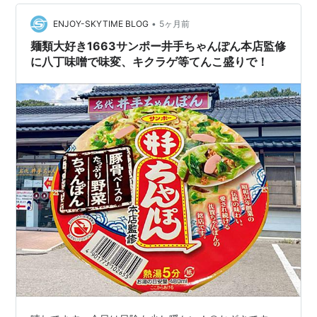
ね。 レトロで素敵な建物。 工場見学は当日、受付で申し
•
込みできます。1時間ごとに行われるので、あと10分で始
ENJOY-SKYTIME BLOG
5ヶ月前
まる回がいけるかなと思ったら、もう満員でした。次の
麺類大好き1663サンポー井手ちゃんぽん本店監修
回なら入れるというので、1時間後の回を…
に八丁味噌で味変、キクラゲ等てんこ盛りで！