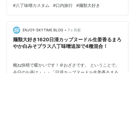
で赤味噌がよく使われてたのと発酵した甘い味のお味噌
#
八丁味噌カスタム
#
口内旅行
#
麺類大好き
があまり好みではないというのが理由です。その中で、
八丁味噌が個人的に一番口に合うかなと思って使ってい
ます。なのでもし入れるならお好みのお味噌をご使用く
ださいね。 商品写真は前回の使い回しです…
•
ENJOY-SKYTIME BLOG
7ヶ月前
麺類大好き1620日清カップヌードル生姜香るまろ
やか白みそプラス八丁味噌追加で4種混合！