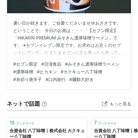
暑い日が続きます、ご自愛くださいませ＠おざさです。
ということで。 今日のお昼は・・・「【セブン限定】
「HIKAKIN PREMIUM みそきん濃厚味噌ラーメン」で
す。 ※セブンイレブン限定です。お求めはお近くのセブ
ンイレブンで。 たまたまセブンに立ち寄ったら売ってた
のでついゲット。 前回は自家製もろみを入れましたが今
#
セブン限定
#
日清食品
#
みそきん濃厚味噌ラーメン
回はカクキュー八丁味噌で濃厚にしてみましょう。 中身
#
濃厚味噌
#
ヒカキン
#
カクキュー八丁味噌
は直に粉末スープ・ねぎ・もやし・めんま・肉そぼろが
#
糸切り唐辛子
#
口内旅行
#
麺類大好き
入ってます。別袋で特製香味油が添付されています。麺
は中細麺です。 にんにく・味の素を適量入れ熱湯5分〜
しっかり戻しこめ油・カットネギ・八丁味噌を適量、最
ネットで話題
もっと見る
後に糸切り唐辛子を飾りいた…
15
7
ブックマーク
ブックマーク
合資会社 八丁味噌｜株式会社 カクキュ
合資会社 八丁味噌｜株
ー八丁味噌
ー八丁味噌