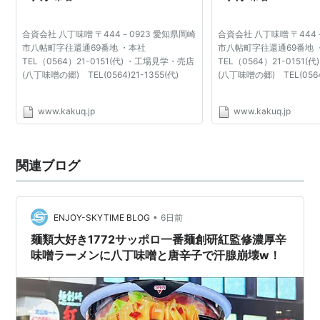
合資会社 八丁味噌 〒444－0923 愛知県岡崎
合資会社 八丁味噌 〒444
市八帖町字往還通69番地 ・本社
市八帖町字往還通69番地
TEL（0564）21-0151(代) ・工場見学・売店
TEL（0564）21-0151
(八丁味噌の郷) TEL(0564)21-1355(代)
(八丁味噌の郷) TEL(0564)
www.kakuq.jp
www.kakuq.jp
関連ブログ
•
ENJOY-SKYTIME BLOG
6日前
麺類大好き1772サッポロ一番麺創研紅監修濃厚辛
味噌ラーメンに八丁味噌と唐辛子で汗腺崩壊w！