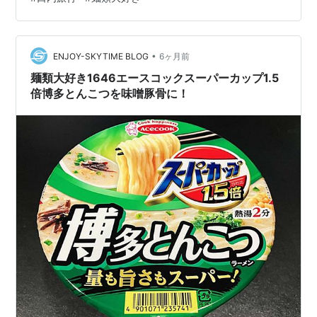
豚トロお肉をお湯にブチ込み八丁味噌（小さじ3杯強）を
溶かします。お味噌の量は各自で調整してくださいね。
お味噌が溶けた頃に麺を入れ、お味噌で煮込む感じで湯
がきます。 どんぶりには粉末スープ・…
•
ENJOY-SKYTIME BLOG
6ヶ月前
麺類大好き1646エースコックスーパーカップ1.5
倍博多とんこつを味噌豚骨に！