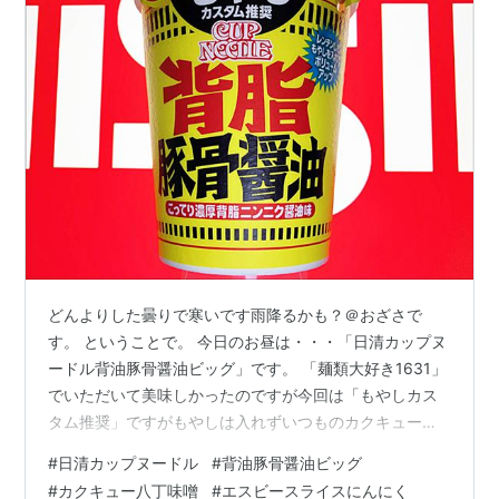
どんよりした曇りで寒いです雨降るかも？＠おざさで
す。 ということで。 今日のお昼は・・・「日清カップヌ
ードル背油豚骨醤油ビッグ」です。 「麺類大好き1631」
でいただいて美味しかったのですが今回は「もやしカス
タム推奨」ですがもやしは入れずいつものカクキュー八
丁味噌を入れ「八丁味噌カスタム」で味変してみましょ
#
日清カップヌードル
#
背油豚骨醤油ビッグ
う（笑）。 ※いつも八丁味噌を使うのは、幼少から家庭
#
カクキュー八丁味噌
#
エスビースライスにんにく