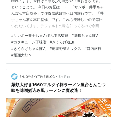
晴れてます、今日は日陰も少し暖かい！＠おざさです。
ということで。 今日のお昼は・・・「サンポー井手ちゃ
んぽん本店監修」で佐賀県武雄市へ口内旅行です。 「井
手ちゃんぽん本店監修」です。これも美味しいので毎回
いただいてます。デフォルトの味を知ってるので今回も
カクキュー八丁味噌・きくらげを入れ味変します。 背景
#
サンポー井手ちゃんぽん本店監修
#
味噌ちゃんぽん
は佐賀武雄の「井手ちゃんぽん本店」です（前回の使い
#
カクキュー八丁味噌
#
きくらげ追加
回し）。 中身は粉末スープ・かやく（キャベツ・大豆た
#
きくらげちゃんぽん
#
乾燥野菜ミックス
#
口内旅行
んぱく加工品）かやく（かまぼこ・きくらげ・ねぎ）・
#
麺類大好き
調味油が入ってます。麺はちゃんぽん風中細麺です（前
回の使い回し）。 かやく・別入れのきくらげ・乾燥野菜
は別容器で戻しておきます。 けずり粉・…
•
ENJOY-SKYTIME BLOG
5ヶ月前
麺類大好き1660マルタイ棒ラーメン屋台とんこつ
味を味噌煮込み風ラーメンに魔改造！