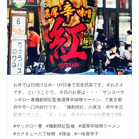
お外では日焼け止め・UV日傘で完全武装です、＠おざさ
です。 ということで。 今日のお昼は・・・「サンヨーサ
ッポロ一番麺創研紅監修濃厚辛味噌ラーメン」で東京都
府中市へ口内旅行です。 「麺創研紅」の東京・府中本店
監修とのこと。 「紅」とは、辛さのレベルの意味で3段
階ありこのお店では中ぐらいみたい。初めていただきま
#
サッポロ一番
#
麺創研紅監修
#
濃厚辛味噌ラーメン
すが、いきなり八丁味噌・唐辛子を追加して超絶濃厚・
#
カクキュー八丁味噌
#
辣油
#
一味唐辛子
激辛を堪能してみましょう。ということはこのお店でい