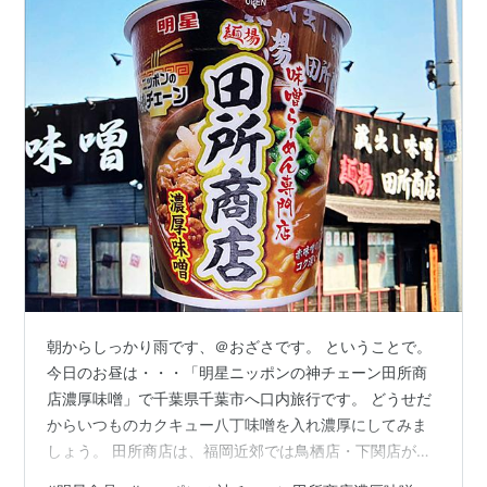
朝からしっかり雨です、＠おざさです。 ということで。
今日のお昼は・・・「明星ニッポンの神チェーン田所商
店濃厚味噌」で千葉県千葉市へ口内旅行です。 どうせだ
からいつものカクキュー八丁味噌を入れ濃厚にしてみま
しょう。 田所商店は、福岡近郊では鳥栖店・下関店があ
ります。背景は千葉県千葉市花見川区の「麺場 田所商店