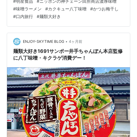
#
明星食品
#
ニッポンの神チェーン田所商店濃厚味噌
武石本店」です。 中身は直に粉末スープ・別袋で「麺場
#
味噌ラーメン
#
カクキュー八丁味噌
#
かつお梅干し
田所商店特製コク味噌」・かやく（味付豚肉・にら・ポ
#
口内旅行
#
麺類大好き
テト・玉ねぎ）が入ってます。麺は太麺です。 インスタ
ントのお味噌汁のかやく（豆腐・わかめ・ねぎ）が余っ
てたので具と一緒に別容器で戻しておきます。 八丁味噌
（小さじ2杯）・味の素・にんにく…
•
ENJOY-SKYTIME BLOG
4ヶ月前
麺類大好き1691サンポー井手ちゃんぽん本店監修
に八丁味噌・キクラゲ消費デー！