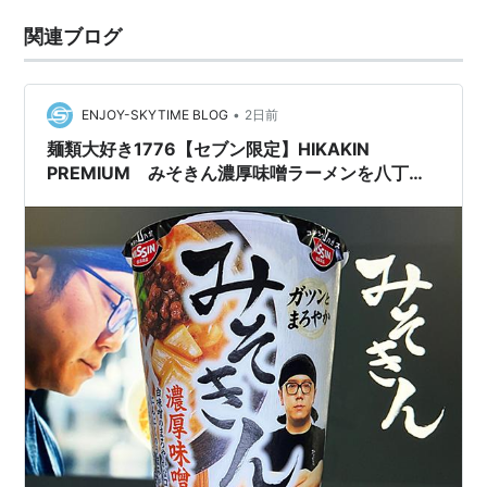
関連ブログ
•
ENJOY-SKYTIME BLOG
2日前
麺類大好き1776【セブン限定】HIKAKIN
PREMIUM みそきん濃厚味噌ラーメンを八丁味
噌で超濃厚に！