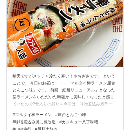
晴天ですがメッチャ冷たく寒い！＠おざさです。 という
ことで。 今日のお昼は・・・「マルタイ棒ラーメン屋台
とんこつ味」です。 前回「細麺リニューアル」となった
某ラーメンをいただいた時確かに美味しくなったと感じ
ていたので2食入りの残りを今回は「味噌煮込み風ラーメ
ンに」魔改造してみます。 使用するお味噌はもちろん
#
マルタイ棒ラーメン
#
屋台とんこつ味
「カクキュー八丁味噌」ですw。 中身は粉末スープ・調
#
味噌煮込み風に魔改造
#
カクキュー八丁味噌
味油・棒状の「細麺リニューアル麺」が入っています。
#
口内旅行
#
麺類大好き