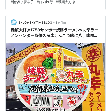
#
輪切り唐辛子
#
口内旅行
#
麺類大好き
うところの辛さレベルは「鬼紅」になるということ
か！？お、おぅ。 受けて立とうじゃねぇかべらんめぇ
w！ 最近カップ麺コーナーに行くと「激辛仕様」がたく
さん目に付きます。カップ麺界隈はどうやら「…
•
ENJOY-SKYTIME BLOG
1ヶ月前
麺類大好き1758サンポー焼豚ラーメン×丸幸ラー
メンセンター監修久留米とんこつ味に八丁味噌で
魔改造！