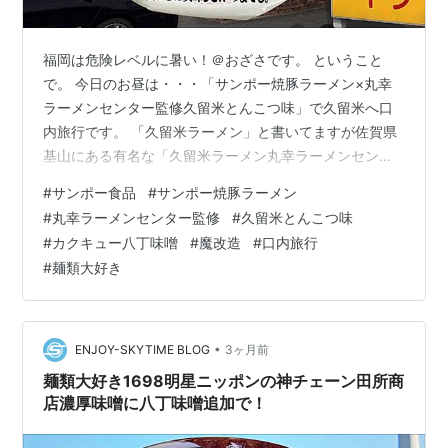
福岡は危険レベルに暑い！＠おざさです。 ということ
で。 今日のお昼は・・・「サンポー焼豚ラーメン×丸幸
ラーメンセンター監修久留米とんこつ味」で久留米へ口
内旅行です。 「久留米ラーメン」と書いてますが佐賀県
基山にある有名な「久留米ラーメン丸幸ラーメンセンタ
ー」監修。福岡人からしても行っても佐賀か久留米かわ
#
サンポー食品
#
サンポー焼豚ラーメン
からんっちゃんね。ま、うまかけんがどっちでもよかろ
#
丸幸ラーメンセンター監修
#
久留米とんこつ味
もん（笑）。 時々というか好きなので定番化してます。
#
カクキュー八丁味噌
#
魔改造
#
口内旅行
なので、今回は久々カクキュー八丁味噌を入れて「味噌
#
麺類大好き
豚骨」にしてみましょう。以前サンポーさんの「井手ち
ゃんぽん」に味噌を入れたことがありましたが今回は丸
幸ラーメンに入れてみます。 えっ？邪道？せっ…
•
ENJOY-SKYTIME BLOG
3ヶ月前
麺類大好き1698明星ニッポンの神チェーン田所商
店濃厚味噌に八丁味噌追加で！