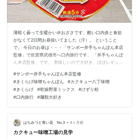
薄暗く曇って生暖かい＠おざさです。酷い口内炎と食欲
がなくて2日間お昼抜いてました（汗）。 ということ
で。 今日のお昼は・・・「サンポー井手ちゃんぽん本店
監修」で佐賀県武雄市へ口内旅行です。 「井手ちゃんぽ
ん本店監修」です。 美味しいので大好き、ほぼレギュラ
ー化してます。 いつものごとく八丁味噌を入れ賞味期限
#
サンポー井手ちゃんぽん本店監修
内ですがキクラゲをいっぱい、使い切りましょう。 背景
#
きくらげ味噌ちゃんぽん
#
カクキュー八丁味噌
は佐賀武雄の「井手ちゃんぽん本店」です（前回の使い
#
きくらげ
#
乾燥野菜ミックス
#
けずり粉
回し）。 中身は粉末スープ・かやく（キャベツ・大豆た
#
口内旅行
#
麺類大好き
んぱく加工品）かやく（かまぼこ・きくらげ・ねぎ）・
調味油が入ってます。麺はちゃんぽん風中細麺です（前
回の使い回し）。 かやく・別入れのきく…
•
はちみつと青い花 No.3
4ヶ月前
カクキュー味噌工場の見学