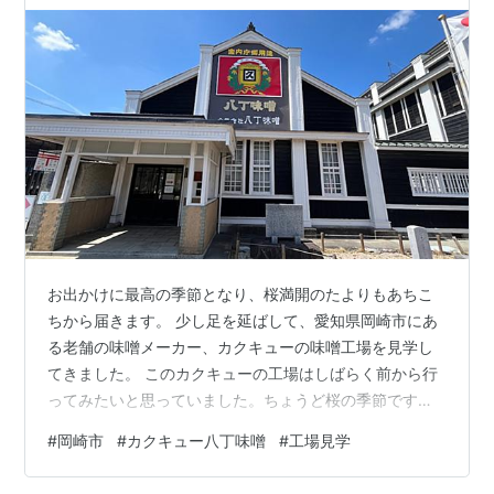
お出かけに最高の季節となり、桜満開のたよりもあちこ
ちから届きます。 少し足を延ばして、愛知県岡崎市にあ
る老舗の味噌メーカー、カクキューの味噌工場を見学し
てきました。 このカクキューの工場はしばらく前から行
ってみたいと思っていました。ちょうど桜の季節です
し、近くの岡崎城も見てみたい。 豊橋まではJR東海道
#
岡崎市
#
カクキュー八丁味噌
#
工場見学
線、そこで名鉄に乗りかえて岡崎公園前駅で下車。駅か
ら徒歩5分で八丁味噌の郷に到着です。駅から近いです