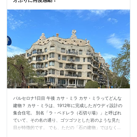
才ぶりに再度感動！
バルセロナ1日目 午後 カサ・ミラ カサ・ミラってどんな
建物？ カサ・ミラは、1912年に完成したガウディ設計の
集合住宅。 別名「ラ・ペドレラ（石切り場）」と呼ばれ
ていて、その名の通り、ゴツゴツとした岩のような見た
目が特徴的です。 でも、ただの「石の建物」ではなく、
ガウディらしい曲線美と光の魔法がたっぷり詰まってい