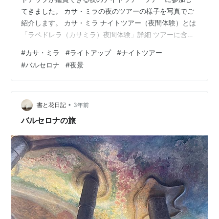
てきました。 カサ・ミラの夜のツアーの様子を写真でご
紹介します。 カサ・ミラ ナイトツアー（夜間体験）とは
「ラペドレラ（カサミラ）夜間体験」詳細 ツアーに含ま
れるもの ツアーに含まれないもの 入場方法 集合場所 割
#
カサ・ミラ
#
ライトアップ
#
ナイトツアー
引チケットが買える「Klook」とは 「ラペドレラ（カサ
#
バルセロナ
#
夜景
ミラ）夜間体験」予約方法 カサミラナイトツアーの様子
入場 ツアー開始 最上階（屋根裏） 屋上 プロジェクショ
ンマッピングとサグラダ・ファミリアの夜景 1階へ カサ
ミラナイトツアーまとめ ナイトツアー前におすすめ！カ
•
書と花日記
3年前
サミラのカフ…
バルセロナの旅