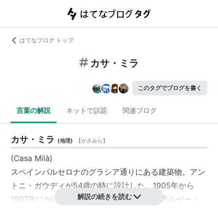
はてなブログ トップ
カサ・ミラ
このタグでブログを書く
言葉の解説
ネットで話題
関連ブログ
カサ・ミラ
(
地理
)
【
かさみら
】
(
Casa Milà
)
スペイン
バルセロナ
のグラシア通りにある建築物。
アン
トニ・ガウディ
が54歳の時に設計した。1905年から
解説の続きを読む
1907年にかけて実業家のペレ・ミラとその妻ルゼー・
セギモンの邸宅として建設された。1984年にユネスコ