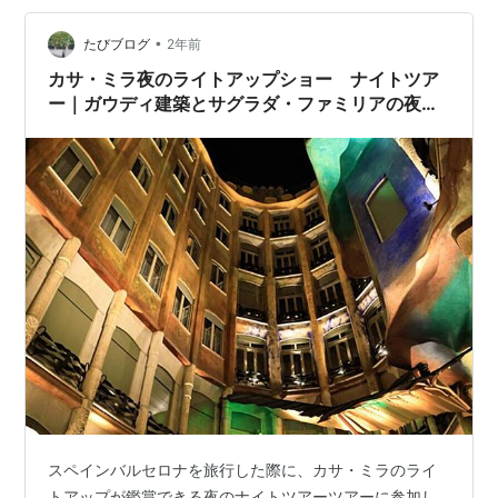
貼り付けて展示している。 この板絵は司祭の頭の上に吊
り下げる形で使っていたらしいのだけど、サグラダファ
•
たびブログ
2年前
ミリアの四使徒と同じ4人が四方…
カサ・ミラ夜のライトアップショー ナイトツア
ー｜ガウディ建築とサグラダ・ファミリアの夜
景、カフェ（スペインバルセロナ）
スペインバルセロナを旅行した際に、カサ・ミラのライ
トアップが鑑賞できる夜のナイトツアーツアーに参加し