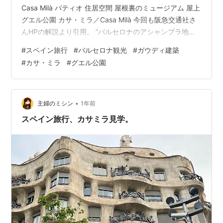
Casa Milà パティオ 住居空間 屋根裏のミュージアム 屋上
グエル公園 カサ・ミラ／Casa Milà 今回も阪急交通社さ
んHPの解説より引用。 ”バルセロナのアシャンプラ地区
に位置するカサ・ミラは、アントニ・ガウディによって
#
スペイン旅行
#
バルセロナ観光
#
ガウディ建築
1906年から1910年にかけて建設された邸宅で、1984年
#
カサ・ミラ
#
グエル公園
にはユネスコの世界遺産に登録されています。直線を用
いず、波打つ曲線により地中海の波やカタルーニャの雪
山を表現しているのが特徴で、まるで石の波がうねるよ
うな形状の外観から、「ラ・ペドレラ（石切場）」とも
•
主婦のミシン
1年前
呼ばれ…
スペイン旅行、カサミラ見学。