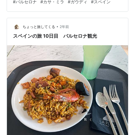
#
バルセロナ
#
カサ・ミラ
#
ガウディ
#
スペイン
ました。 見どころ①：波打つファサード（外観）—「ま
るで大自然が生み出した建築」 まず外から見た瞬間、カ
サ・ミラがまっすぐな線を一切使っていないことに気づ
•
きます。 壁はゴツゴツ、窓もゆらゆら、バルコニーの鉄
ちょっと旅してくる
2年前
柵もグニャグニャ… なのに、なぜか不思議と心地いい。
スペインの旅 10日目 バルセロナ観光
ガウディは、「建築には…