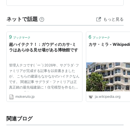
である｢イエス・キリストの塔｣の頂上に十字架が 設置さ
れ、高さ172.5ｍになり、ドイツのウルム大聖堂を抜い
ネットで話題
もっと見る
て、世界で最も高…
9
6
ブックマーク
ブックマーク
超ハイテク？！：ガウディのカサ･ミ
カサ・ミラ - Wikiped
ラはあらゆる見せ場がある博物館です
管理人テコです( ´ー`) 2026年、サグラダ･フ
ァミリアが完成する記事を以前書きました
が、 こちらの建築もなかなかのハイテクなん
です。 関連記事 サグラダ・ファミリアは正
真正銘の最先端建築に！住宅模型を作るたっ
た一つの理由
mokeruto.jp
ja.wikipedia.org
https://mokeruto.jp/wp/antonigaudi-himei/
曲線だらけの最先端建築は石切り場と呼ばれ
て...
関連ブログ