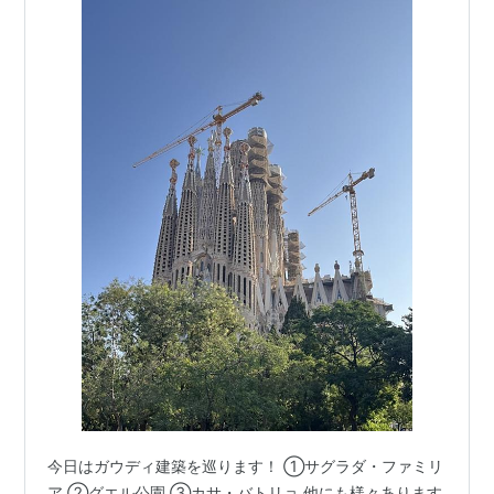
今日はガウディ建築を巡ります！ ①サグラダ・ファミリ
ア ②グエル公園 ③カサ・バトリョ 他にも様々あります