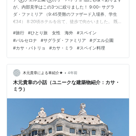
が、内部見学はこの3つに絞りました！ 9:00- サグラ
ダ・ファミリア （9:45受難のファザード入場券、学生
€34） 8:20頃ホテルを出て、徒歩で向かいました。 既に
列は出来ていましたが荷物チェックを済ませて、直ぐに
#
旅行
#
ひとり旅 女性 海外
#
スペイン
入れました。 ★生誕のファザード/入場口 サグラダ・フ
#
バルセロナ
#
サグラダ・ファミリア
#
グエル公園
ァミリアのアプリは事前にインストールして、音声ガイ
#
カサ・バトリョ
#
カサ・ミラ
#
スペイン料理
ド（日本語あり）をDLしておきます。 そうすると、建物
に入る前から、建築経緯や生誕のファザードの彫刻につ
いての音声ガイドを聞くことができます。 音声ガイドは
通常盤に加えて…
•
木元貴章による車紹介★
4年前
木元貴章の小話（ユニークな建築物紹介：カサ・
ミラ）