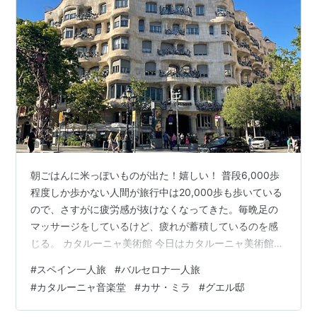
朝ごはんに米っぽいものが出た！嬉しい！ 普段6,000歩
程度しか歩かない人間が旅行中は20,000歩も歩いている
ので、さすがに疲労感が抜けなくなってきた。毎晩足の
マッサージをしているけど、疲れが蓄積しているのを感
じる。 カタルーニャ美術館 今日はカタルーニャ美術館に
行く。 エスパーニャ広場近辺は広く、カタルーニャ美術
#
スペイン一人旅
#
バルセロナ一人旅
館まで階段でまあまあ上がるので、意外と時間がかか
#
カタルーニャ音楽堂
#
カサ・ミラ
#
グエル邸
る。 ビザンチン芸術、という分野の所蔵品数はかなりの
ものだそうだ。古い教会の壁画をひっぺがし、そのまま