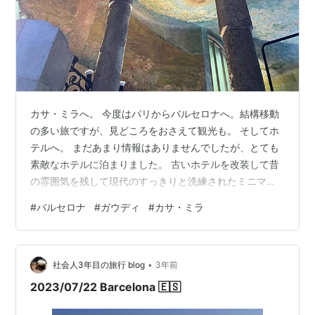
カサ・ミラへ。 今度はパリからバルセロナへ。結構移動
の多い旅ですが、見どころをおさえて観光も。 そしてホ
テルへ。 まだあまり情報はありませんでしたが、とても
素敵なホテルに泊まりました。 古いホテルを改装して昔
の雰囲気を残して現代のすっきりと洗練されたミニマル
な部屋でした。 広いテラスも。 ロビーCasa Llimona
#
バルセロナ
#
ガウディ
#
カサ・ミラ
Hotel Boutique なんと、改装してまだ1ヶ月しか経ってな
いとのことでした。 初めてのスペインですが、人の温か
さや街の雰囲気もとても好きになりました。 個性もあり
•
センスもあり、色々と勉強になる街です。
社会人3年目の旅行 blog
3年前
2023/07/22 Barcelona 🇪🇸