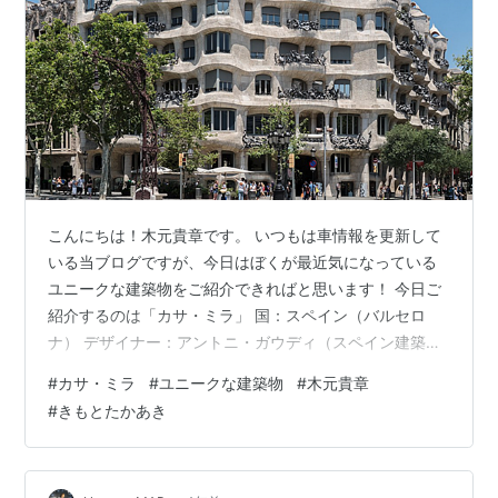
こんにちは！木元貴章です。 いつもは車情報を更新して
いる当ブログですが、今日はぼくが最近気になっている
ユニークな建築物をご紹介できればと思います！ 今日ご
紹介するのは「カサ・ミラ」 国：スペイン（バルセロ
ナ） デザイナー：アントニ・ガウディ（スペイン建築
家） 見どころ：1984年にユネスコの世界遺産に登録。直
#
カサ・ミラ
#
ユニークな建築物
#
木元貴章
線部分をまったくもたない建造物になっていて、壮麗で
#
きもとたかあき
非常に印象的な建物。あたかも砂丘か溶岩の波のような
雰囲気をもっており、一般的な現代建築の様式とは、隔
絶した建築となっている。 では次回の投稿でまた会いま