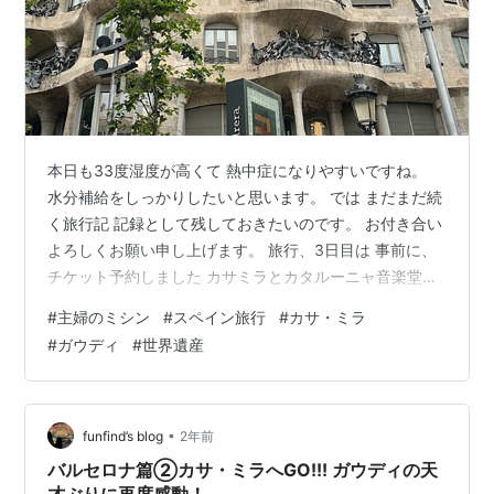
本日も33度湿度が高くて 熱中症になりやすいですね。
水分補給をしっかりしたいと思います。 では まだまだ続
く旅行記 記録として残しておきたいのです。 お付き合い
よろしくお願い申し上げます。 旅行、3日目は 事前に、
チケット予約しました カサミラとカタルーニャ音楽堂を
見学。 バルセロナの雰囲気をたっぷり味わってきまし
#
主婦のミシン
#
スペイン旅行
#
カサ・ミラ
た。 スペインといえば サグラダファミリア サグラダフ
#
ガウディ
#
世界遺産
ァミリアと言えばガウディ ガウディとはスペインバルセ
ロナで 有名なアール・ヌーヴォー建築家。 旅行をする前
に、 TVで芦田愛菜ちゃんがガウディのサグラダファミリ
アについて語ってました。 それを見て、 ガウディの思考
•
funfind’s blog
2年前
に感動して、 …
バルセロナ篇②カサ・ミラへGO!!! ガウディの天