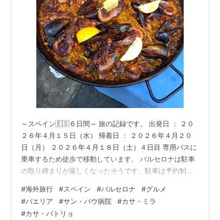
～スペイン🇪🇸６日間～ 旅の記録です。 出発日 ： ２０
２６年４月１５日（水） 帰着日 ： ２０２６年４月２０
日（月） ２０２６年４月１８日（土）４日目 専用バスに
乗車するため徒歩で移動しています。 バルセロナは駐車
の取り締まりが厳しくなったそうです。駐車は予約制
で、しかも 停車時間は１０分と決められているのでドラ
#
海外旅行
#
スペイン
#
バルセロナ
#
グルメ
イバーさんも大変です。 カメラで監視されてて、違反す
#
パエリア
#
サン・パウ病院
#
カサ・ミラ
ると罰金がかかるとか⁉ 振り返ると、｢サグラダ・ファミ
#
カサ・バトリョ
リア｣が見えています。 今年の２月２０日にメインタワー