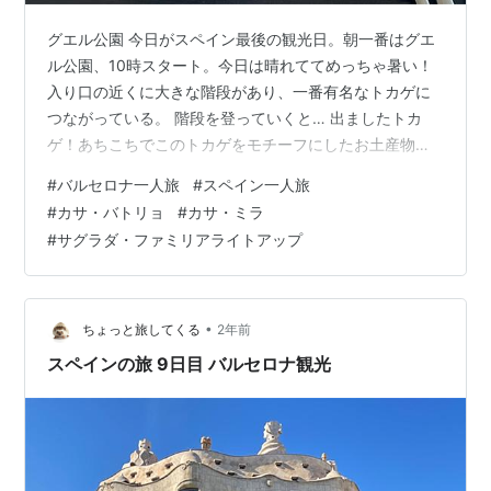
グエル公園 今日がスペイン最後の観光日。朝一番はグエ
ル公園、10時スタート。今日は晴れててめっちゃ暑い！
入り口の近くに大きな階段があり、一番有名なトカゲに
つながっている。 階段を登っていくと… 出ましたトカ
ゲ！あちこちでこのトカゲをモチーフにしたお土産物を
見たけど、やっぱり実物が色のバランスなど含め一番い
#
バルセロナ一人旅
#
スペイン一人旅
いな。 ここはグエル公園に来た観光客がほぼ100％立ち
#
カサ・バトリョ
#
カサ・ミラ
寄る場所でもあるので、常に人がわさわさいる。トカゲ
#
サグラダ・ファミリアライトアップ
に手をついて写真を撮ったり、高いところから撮影しよ
うと近くのベンチに土足で登ったりする輩が後をたたな
いようで、警備員さんがすぐそばにいて、何かまずいこ
とをすると即注意される。まあ仕方ない。…
•
ちょっと旅してくる
2年前
スペインの旅 9日目 バルセロナ観光