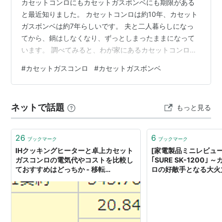
カセットコンロにもカセットガスボンベにも期限がある
と最近知りました。 カセットコンロは約10年、カセット
ガスボンベは約7年らしいです。 夫と二人暮らしになっ
てから、鍋はしなくなり、ずっとしまったままになって
います。 調べてみると、わが家にあるカセットコンロの
製造は1990年で34年も前のものでした。カセットガスボ
#
カセットガスコンロ
#
カセットガスボンベ
ンベは2012年で約12年経っていました。 カセットガスボ
ンベは2本半残っていたので、さっそく外の風通しの良い
ところで、缶を逆さにしてコンクリートに押し当ててガ
ネットで話題
もっと見る
スを抜きました。30分くらいかかりました。 カセットコ
ンロを使うことはあまりないと思うけれど、ガスや電気
が止まった時のことを考…
26
6
ブックマーク
ブックマーク
IHクッキングヒーターと卓上カセット
[家電製品ミニレビュー
ガスコンロの電気代やコストを比較し
｢SURE SK-1200｣
ておすすめはどっちか - 移転
ロの好敵手となる大火
→hapilaki.net