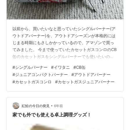
以前から、買いたいなと思っていたシングルバーナー(ア
ウトドアバーナー)を、アウトドアシーズンが本格的には
じまる時期にもさしかかっているので、アマゾンで買っ
てみました。 今まで使っていたカセットガスコンロのCB
缶のカセットガスをシングルバーナーでも使いたいの
で、OD缶ではなくCB缶が使えるシングルバーナーとい
#
シングルバーナー
#
イワタニ
#
CB缶
うことは決めて、楽天市場とアマゾンで探してみまし
#
ジュニアコンパクトバーナー
#
アウトドアバーナー
た。 CB缶のシングルバーナーと言えばイワタニの「ジュ
#
カセットガスコンロ
#
カセットガスジュニアバーナー
ニアコンパクトバーナー」が定番のようでした。価格は
楽天市場でもアマゾンでも、大体4000円～4200円前後
です。 CB-JCB イワタニ 【屋外専用】アウトドア用シン
グルバーナー Iwata…
•
紅鮭の今日の発見
6年前
家でも外でも使える卓上調理グッズ！