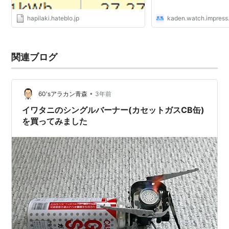
hapilaki.hateblo.jp
kaden.watch.impress.
関連ブログ
•
60'sアラカン青森
3年前
イワタニのシングルバーナー(カセットガスCB缶)
を買ってみました