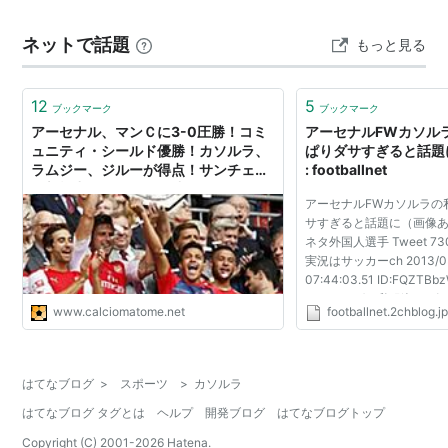
ネットで話題
もっと見る
12
5
ブックマーク
ブックマーク
アーセナル、マンＣに3-0圧勝！コミ
アーセナルFWカソル
ュニティ・シールド優勝！カソルラ、
ぱりダサすぎると話題
ラムジー、ジルーが得点！サンチェス
: footballnet
ら新戦力も活躍！（関連まとめ）
アーセナルFWカソルラの
サすぎると話題に（画像あ
ネタ外国人選手 Tweet 7
実況はサッカーch 2013/03
07:44:03.51 ID:FQZ
ャーミングな私服姿 スポ
www.calciomatome.net
footballnet.2chblog.j
734: U-名無しさん＠実
2013/03/16(土) 07:50:44.
はてなブログ
>
スポーツ
>
カソルラ
はてなブログ タグとは
ヘルプ
開発ブログ
はてなブログトップ
Copyright (C) 2001-
2026
Hatena.