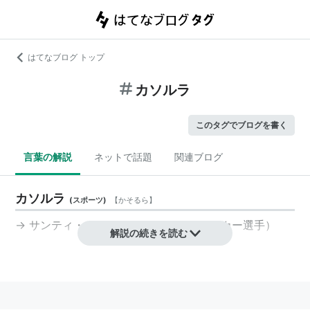
はてなブログ トップ
カソルラ
このタグでブログを書く
言葉の解説
ネットで話題
関連ブログ
カソルラ
(
スポーツ
)
【
かそるら
】
→
サンティ・カソルラ
（スペインのサッカー選手）
解説の続きを読む