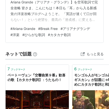
Ariana Grande（アリアナ・グランデ）】を空耳歌詞で完
全攻略 皆さま、こんにちは！本日も「耳」から入る新感
覚の洋楽攻略ブログへようこそ。 「英語が速くて口が回
らない！」という絶望を、最高の「達成感」に変えるお
手伝いをします。 今回は、圧倒的な歌唱力を誇る世界の
#
Ariana Grande
#
Break Free
#
アリアナグランデ
歌姫による、最高にパワフルな解放の歌を攻略しましょ
#
洋楽
#
ひらがな歌詞
#
カタカナ歌詞
う！ 🎯 サビの空耳をチラ見せ！ ずぃしず ざ ぱー うぇん
あい せい あい どん うぉんちゃ あむ すとろんがー ざん
あいびん びふぉー アリアナ・グランデの代表曲の一つで
ネットで話題
もっと見る
あり、ゼッド（Zedd）とのコラボでも知ら…
7
6
ブックマーク
ブックマーク
ベートーヴェン『交響曲第９番』歓喜
モンゴル人がモンゴル
の歌 【カタカナ歌詞】 : うたもの！
ギスカン』が話題に→
めにカタカナ歌詞と和
た！