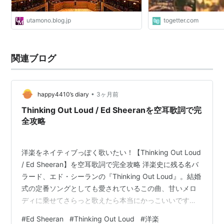
utamono.blog.jp
togetter.com
関連ブログ
•
happy4410’s diary
3ヶ月前
Thinking Out Loud / Ed Sheeranを空耳歌詞で完
全攻略
洋楽をネイティブっぽく歌いたい！【Thinking Out Loud
/ Ed Sheeran】を空耳歌詞で完全攻略 洋楽史に残る名バ
ラード、エド・シーランの『Thinking Out Loud』。結婚
式の定番ソングとしても愛されているこの曲、甘いメロ
ディに乗せてさらっと歌えたら本当にかっこいいですよ
ね。 でも、エド・シーラン独特の「溜め」や「音の繋が
#
Ed Sheeran
#
Thinking Out Loud
#
洋楽