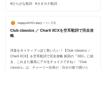
り」が曲者。普通に英語を読もうとすると、メロディの
#
ひらがな歌詞
#
カタカナ歌詞
波に置いていかれがちです。 今回も、エドがギター一本
で歌う姿をイメージしながら、耳に飛び込んでくる「生
の響き」を徹底的に解析して、日本一歌いやすい空耳歌
詞を作成しました！ 🎤 サビの空耳を先取り！…
•
happy4410’s diary
3ヶ月前
Club classics ／ Charli XCXを空耳歌詞で完全攻
略
洋楽をネイティブっぽく歌いたい！【Club classics ／
Charli XCX】を空耳歌詞で完全攻略 前回の『360』に続
き、これまた最高にアガるチョイスですね！『Club
classics』は、チャーリー自身が「自分の曲で踊りた
い！」と宣言する、まさにダンスフロアのためのアンセ
ム。 この曲の真髄は、中盤のクリエイターたちの名前を
#
Club classics
#
洋楽
#
ひらがな歌詞
#
カタカナ歌詞
畳み掛けるパートにあります。ここをスムーズに歌える
と、一気にフロアの主役感が出ますよ！ サビの先行公開
はこちら。 うぇないごーとぅざくらっ、あわなひあぞー
読み込み中…
ずくらっくらっしっくす くらっくらっしっくす、くら