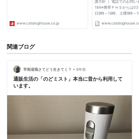
護方針 ｜ 電話でのお問い合わ
164※携帯ＰＨＳからは03-
日9時～19時、土曜9時～
み） Copyright ©2000-2
www.cataloghouse.co.jp
www.cataloghouse.co
CATALOGHOUSE LTD. All r
関連ブログ
•
早期退職さてどう生きてく？
6年前
通販生活の「のどミスト」本当に昔から利用して
います。