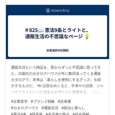
通販生活という雑誌を、昔からずっと不思議に思ってき
た。出版社のカタログハウスが年に数回送ってくる通販
カタログで、本来は「暮らしを便利にするグッズ」を紹
介するものだ。 👓 誌面をめくると、学者や小説家、ジャ
ーナリストといった文化人がずらりと登場する。「この
枕で眠ったら朝までぐっすりでした」「この毛布があれ
#
企業哲学
#
ブランド戦略
#
読者層
ば冬も寒さ知らず」「このライトは細かい文字が驚くほ
#
カタログハウス
#
通販生活
#
政治と暮らし
どよく見える」と、みな体験談を語る。とりわけ印象に
#
憲法9条
#
脱原発
#
生活者の視点
#
社会貢献