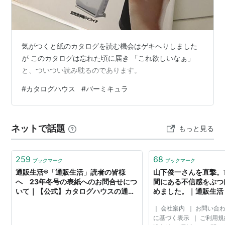
気がつくと紙のカタログを読む機会はゲキへりしました
が このカタログは忘れた頃に届き 「これ欲しいなぁ」
と、ついつい読み耽るのであります。
#
カタログハウス
#
バーミキュラ
ネットで話題
もっと見る
259
68
ブックマーク
ブックマーク
通販生活®「通販生活」読者の皆様
山下俊一さんを直撃。
へ 23年冬号の表紙へのお問合せにつ
間にある不信感をぶつ
いて｜【公式】カタログハウスの通販
めました。｜通販生活
サイト
ス
｜ 会社案内 ｜ お問い合
に基づく表示 ｜ ご利用規