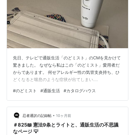
先日、テレビで通販生活「のどミスト」のCMを見かけて
驚きました。 なぜなら私はこの「のどミスト」愛用者だ
からであります。 何せアレルギー性の気管支炎持ち、ひ
どくなると喘息のような症状が出てしまい....
#
のどミスト
#
通販生活
#
カタログハウス
•
忍者通訳の記録帖
10ヶ月前
＃825📖 憲法9条とライトと、通販生活の不思議
なページ 💡