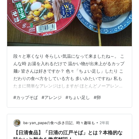
段々と寒くなり 冬らしい気温になって来ましたね～。 こ
んな時 お湯を入れるだけで 温かい物が出来上がるカップ
麺♪ 皆さんは好きですか？ 色々「ちょい足し」したり こ
だわりの食べ方をしている方も 多いみたいですね♪ 私も
たまに簡単なアレンジはしますが ほとんどノーアレンジ
で そのまま食べることが多いです。 以前「コロッケそ
#
カップそば
#
アレンジ
#
ちょい足し
#
卵
ば」と言う物を知り そのうちカップそばでやってみたい
なと 思っていました。 ・・・が！！ ちょうど余り物で
「エビカツ」と「焼き鳥」があったので まずはこれを乗
•
せてみることに♪ よく食べるのは こちらの 「どん兵衛」
ba-yan_papaの食べ歩き日記、時々趣味も
2年前
のカップそばです。 定番の後乗せサクサク「天ぷらそ
【日清食品】「日清の江戸そば」とは？本格的な
ば」や 「鴨…