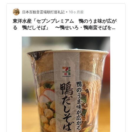
香る鶏つくね入り」？ 鴨ではないの❓ カロリーは
413Kcal。 フイルムを剥がし蓋を開け、 …
•
日本百観音霊場順打巡礼記
10ヶ月前
東洋水産「セブンプレミアム 鴨のうま味が広が
る 鴨だしそば」 〜鴨せいろ・鴨南蛮そばを極
めてみる その四十四〜