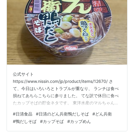
公式サイト
https://www.nissin.com/jp/product/items/12670/ さ
て、今日はいろいろとトラブルが重なり、 ランチは食べ
損ねてあちらこちらに参りました。 てな訳で休日に食べ
たカップそばの貯金ネタです。 東洋水産のマルちゃんで
は、 「鴨だしそば」を二回アップしておりますが、 よう
#
日清食品
#
日清のどん兵衛鴨だしそば
#
どん兵衛
やく日清食品のどん兵衛を、 ドンキで見つけました。 日
#
鴨だしそば
#
カップそば
#
カップめん
清食品「日清のどん兵衛 鴨だしそば」 希望小売価格 236
円 (税別) 内容量 (麺量) 104g (72g) 発売地域 全国 「炭火