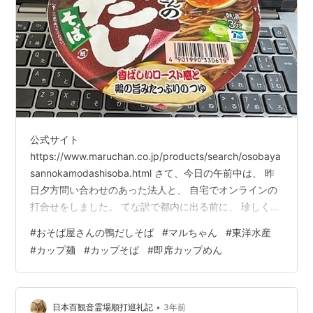
公式サイト
https://www.maruchan.co.jp/products/search/osobaya
sannokamodashisoba.html さて、今日の午前中は、 昨
日夕方問い合わせのあった法人と、 自宅でオンラインの
打合せをしました。 てな訳で都内に出る前に、 珍しく自
宅でランチです。 先日、購入しておりました、 カップ
#
おそば屋さんの鴨だしそば
#
マルちゃん
#
東洋水産
麺・カップ蕎麦を食べてみます。 "極めてみる"シリーズ
#
カップ麺
#
カップそば
#
即席カップめん
で、 カップ麺を取り上げるのは、 マルちゃん、どん兵衛
の、 きつねそば二回以来三回目となります。 おそば屋さ
んの鴨だしそば(税抜236円)。 公式サイト、 カップの側
面表示によると、 希望小売価格 23…
•
日本百観音霊場順打巡礼記
3年前