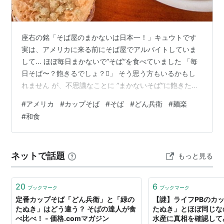
座右の銘「そば屋のまかないは日本一！」キュウトです
実は、アメリカに来る前にそば屋でアルバイトしていま
して… ほぼ毎日まかないで”そば”を食べていました 「毎
日そば〜？飽きるでしょ？🫩」 そう思う方もいるかもし
れません が、不思議なことに ”まかないそば”に飽きたこ
とは一度もありません むしろ、バイト休みの日に 「あ
#
アメリカ
#
カップそば
#
そば
#
どん兵衛
#
麺楽
ー、そば食べたいな」 ってなっていました、完全にそば
#
和食
中毒です あのまかないはそれくらいとっても美味しかっ
たんですよね、今でもあの味を思い出します まあ何が言
いたいかっていうと…… ”キュウトは蕎麦の味にうるさい”
ネットで話題
もっと見る
今回の企画 そんな私が今回、 アメリカで買ったカップ蕎
麦のガチレビュ…
20
6
ブックマーク
ブックマーク
定番カップそば「どん兵衛」と「緑の
【謎】ライフPBのカ
たぬき」はどう違う？ そばの達人が食
たぬき」とほぼ同じな
べ比べ！ - 価格.comマガジン
水産に真相を確認して