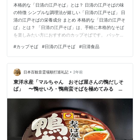
本格的な「日清の江戸そば」とは？ 日清の江戸そばの味
の特徴 シンプルな調理法が嬉しい「日清の江戸そば」 日
清の江戸そばの栄養成分 まとめ 本格的な「日清の江戸そ
ば」とは？ 「日清の江戸そば」は、手軽に本格的なそば
を楽しみたい方におすすめのカップそばです。 パッケー
ジの紫色デザインが目を引き、カップ麺でありながら
#
カップそば
#
日清の江戸そば
#
日清食品
も、素材と味へのこだわりが感じられる一品です。 日清
食品が「こだわり素材シリーズ」として販売しており、
丸大豆醤油を使った風味豊かなつゆと、のど越しの良い
•
そばが特徴です。このため、忙しい時でもしっかりとし
日本百観音霊場順打巡礼記
2年前
たそばの味わいを楽しめます。 カップそばとしては、少
東洋水産「マルちゃん おそば屋さんの鴨だしそ
し濃いめの味が好評で、特に濃い味が…
ば」 〜鴨せいろ・鴨南蛮そばを極めてみる そ
の二十一〜