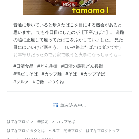
普通に歩いていると歩きたばこを目にする機会があると
思います。 でも今日目にしたのが【正座たばこ】。 道路
の脇に正座して座ってたばこをふかしていました。 見た
目にはいいけど寒そう。 （いや路上たばこはダメです）
お年寄りだったのでお家で吸うと火事になっちゃうもん
ねって色々と考えてしまいました。 今夜のご飯 日清食品
#
日清食品
#
どん兵衛
#
日清の最強どん兵衛
『日清の最強どん兵衛 鴨だしそば』です。 料理するのが
#
鴨だしそば
#
カップ麺
#
そば
#
カップそば
超面倒な日。 ご飯を研ぐ作業でさえ辛いと思う日。 そん
#
グルメ
#
ご飯
#
つくね
な時、買い置きしていたカップ麺を食べる。 しかも一足
先に年越しそば。 今年の最後もちゃんと食べる予定で
す。 リンク 『日清の最強どん兵衛 鴨だしそば』は2022
年に登場した【日清…
•
英語の顔表情.airabuwo.blog
3年前
I LOVE CUP SOBA
I Love Cup soba. アイラブカップソバ