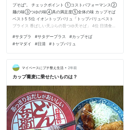
プそば”。 チェックポイント ①コストパフォーマンス②
麺の味③つゆの味④具の満足度⑤全体の味 カップそば
ベスト5 5位 イオントップバリュ「トップバリュベスト
プライス 香ばしい天ぷらの旨つゆ天そば」 4位 日清食品
「日清デカうま わかめそば」 3位 日清食品「日清のどん
#
サタプラ
#
サタデープラス
#
カップそば
兵衛 天ぷらそば」 2位 日清食品「日清の最強どん兵衛 か
#
ヤマダイ
#
日清
#
トップバリュ
き揚げそば」 1位 ヤマダイ「ニュータッチ 凄麺 そばの逸
品 鴨だしそば」 カップそば ベスト5 5位 イオントップバ
リュ「トップバリュベストプライス 香ばしい天ぷらの旨
つゆ天そば」 えびかき揚げにコク深い鰹つゆをし…
•
マイペースにプチ整え生活
2年前
カップ蕎麦に乗せたいものは？