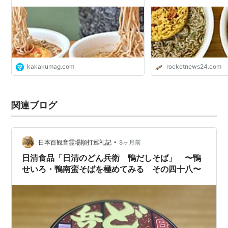
kakakumag.com
rocketnews24.com
関連ブログ
•
日本百観音霊場順打巡礼記
8ヶ月前
日清食品「日清のどん兵衛 鴨だしそば」 〜鴨
せいろ・鴨南蛮そばを極めてみる その四十八〜