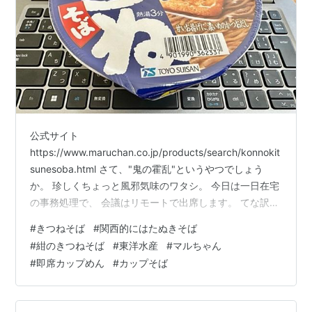
公式サイト
https://www.maruchan.co.jp/products/search/konnokit
sunesoba.html さて、"鬼の霍乱"というやつでしょう
か。 珍しくちょっと風邪気味のワタシ。 今日は一日在宅
の事務処理で、 会議はリモートで出席します。 てな訳で
ランチは、 先日買い置きをしておりました、 東洋水産=
#
きつねそば
#
関西的にはたぬきそば
マルちゃんの"きつねそば"、 「紺のきつねそば」を頂き
#
紺のきつねそば
#
東洋水産
#
マルちゃん
ます。 〜きつねそばを極めてみる〜、 原則このシリーズ
#
即席カップめん
#
カップそば
は今まで路麺店でしたが、 高速SAのフードコートもあり
ましたので、 セルフサービスということで、 カップ麺や
スーパー・コンビニ麺、 冷凍食品もありと致し…