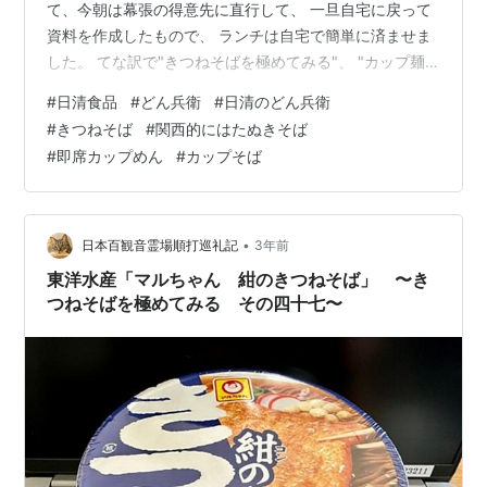
て、今朝は幕張の得意先に直行して、 一旦自宅に戻って
資料を作成したもので、 ランチは自宅で簡単に済ませま
した。 てな訳で"きつねそばを極めてみる"、 "カップ麺
編"の"その二"デス‼️ 東洋水産・マルちゃんの永遠のライ
#
日清食品
#
どん兵衛
#
日清のどん兵衛
バル、 日清食品・どん兵衛のきつねそば。 コチラもあま
#
きつねそば
#
関西的にはたぬきそば
り店頭で見ることがなく、 最寄りのイオンでやっと発見
#
即席カップめん
#
カップそば
して購入しました。 日清のどん兵衛きつねそば(236円)
【税抜・希望小売価格】。 さて、コチラも公式サイトに
よれば、 やはり発売は意外にも「全国」。 発売時期やリ
ニュー…
•
日本百観音霊場順打巡礼記
3年前
東洋水産「マルちゃん 紺のきつねそば」 〜き
つねそばを極めてみる その四十七〜