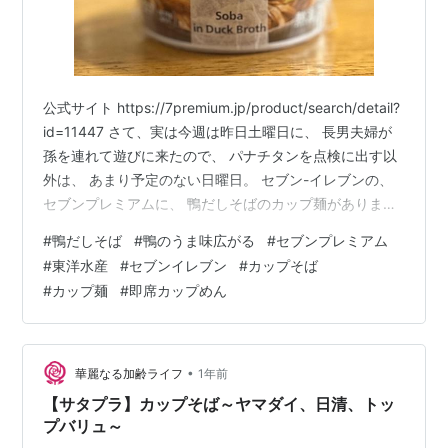
公式サイト https://7premium.jp/product/search/detail?
id=11447 さて、実は今週は昨日土曜日に、 長男夫婦が
孫を連れて遊びに来たので、 パナチタンを点検に出す以
外は、 あまり予定のない日曜日。 セブン-イレブンの、
セブンプレミアムに、 鴨だしそばのカップ麺がありまし
た。 どうやら以前ブログにあげた、 マルちゃんブランド
#
鴨だしそば
#
鴨のうま味広がる
#
セブンプレミアム
商品を セブンプレミアム商品化したもので、 最近リニュ
#
東洋水産
#
セブンイレブン
#
カップそば
ーアルしたようです。 鴨のうま味が広がる 鴨だしそば
#
カップ麺
#
即席カップめん
(170円)。 英訳は、 Soba in Duck Broth と、文句のつけ
ようがない。 特製スープは「後入れ」です。 熱…
•
華麗なる加齢ライフ
1年前
【サタプラ】カップそば～ヤマダイ、日清、トッ
プバリュ～