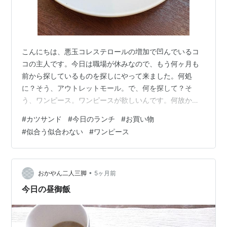
こんにちは、悪玉コレステロールの増加で凹んでいるコ
コの主人です。今日は職場が休みなので、もう何ヶ月も
前から探しているものを探しにやって来ました。何処
に？そう、アウトレットモール。で、何を探して？そ
う、ワンピース。ワンピースが欲しいんです。何故か？
そう、楽チンだから。と言うのも、来月一泊で旅行に行
#
カツサンド
#
今日のランチ
#
お買い物
くことにしていて。新幹線なので、荷物はなるべく軽く
#
似合う似合わない
#
ワンピース
しておきたい。いつもだったら、レスポのミニボストン
で行くところ、今回はリュックで行ってみようと思って
いて。両手が空くし、とにかく荷物を減らしたい。(２回
目)‥‥このままだとタイトルの似合う似合わない論争がど
•
おかやん二人三脚
5ヶ月前
こかに行きそうな予感‥‥先にそれを(笑)もう何度…
今日の昼御飯