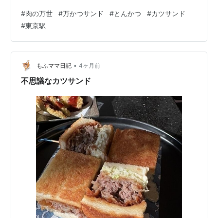
しっかりあるのにソースが重すぎず、40代の私でも最後
#
肉の万世
#
万かつサンド
#
とんかつ
#
カツサンド
まで美味しくペロリと完食できました。 この記事では、
#
東京駅
実際に食べてわかった本音レビューをお届けします。
【この記事でわかること】 万かつサンドのカロリーや栄
養成分 40代の胃に優しいのか？本音の味レビュー マク
ドナルドなどのジャンク系バーガーとの比較 胃もたれを
•
もふママ日記
4ヶ月前
回避するベストな食べ合わせ 「売り…
不思議なカツサンド