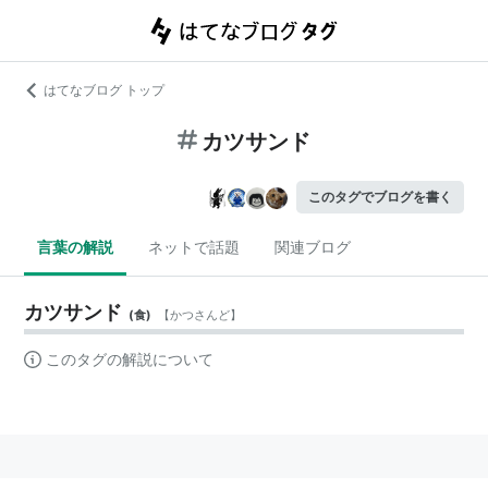
はてなブログ トップ
カツサンド
このタグでブログを書く
言葉の解説
ネットで話題
関連ブログ
カツサンド
(
食
)
【
かつさんど
】
このタグの解説について