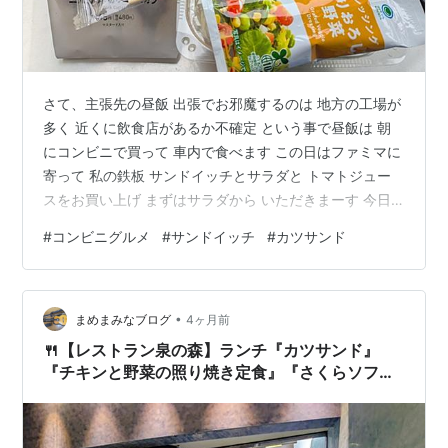
さて、主張先の昼飯 出張でお邪魔するのは 地方の工場が
多く 近くに飲食店があるか不確定 という事で昼飯は 朝
にコンビニで買って 車内で食べます この日はファミマに
寄って 私の鉄板 サンドイッチとサラダと トマトジュー
スをお買い上げ まずはサラダから いただきまーす 今日
はサンドイッチの王様 カツサンド！ がぶり おう、コレ
#
コンビニグルメ
#
サンドイッチ
#
カツサンド
コレ やっぱカツサンドには 甘めなソースが合う(^^) うん
旨いっす！ ちなみに私 醤油も甘いのが好きで 普段は九
州の醤油を使ってます ごちそうさまでした にほんブログ
•
村
まめまみなブログ
4ヶ月前
🍴【レストラン泉の森】ランチ『カツサンド』
『チキンと野菜の照り焼き定食』『さくらソフト
アイス』泉佐野市