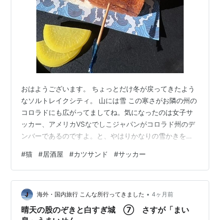
おはようございます。 ちょっとだけ冬が戻ってきたよう
なソルトレイクシティ。 山には雪 この寒さがお隣の州の
コロラドにも広がってましてね。気になったのは女子サ
ッカー、アメリカVSなでしこジャパンがコロラド州のデ
ンバーであるのですよ。と、やはりかなりの雪かきをせ
んとならんくなったそうで。雪をかいたあとのグランド
#
猫
#
居酒屋
#
カツサンド
#
サッカー
でのプレーってどんなものなのでしょうね。 夜に始まっ
た試合、ワタクシは前ハーフしか見なかったのですが、
やっぱり寒そう～。そして、前回負けたアメリカは アー
•
ルアウトできましたね。３－０でアメリカの勝ち。でも
海外・国内旅行 こんな所行ってきました
4ヶ月前
相手側の国にえっちらほっちらやってきて、雪あとの寒
晴天の股のぞきと白すぎ城 ⑦ さすが「まい
いとこでの試合、なでしこさん達も頑張り…