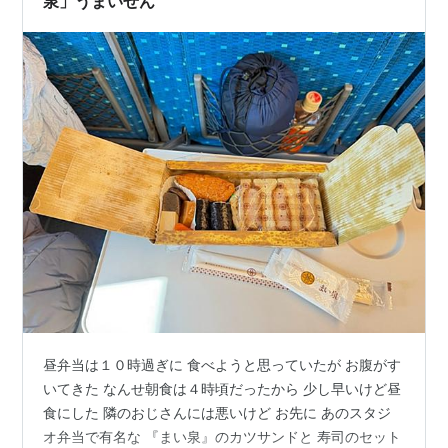
泉」うまいせん
昼弁当は１０時過ぎに 食べようと思っていたが お腹がす
いてきた なんせ朝食は４時頃だったから 少し早いけど昼
食にした 隣のおじさんには悪いけど お先に あのスタジ
オ弁当で有名な 『まい泉』のカツサンドと 寿司のセット