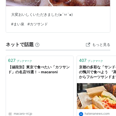
大変おいしくいただきました(๑´ㅂ`๑)
#
まい泉
#
カツサンド
ネットで話題
もっと見る
627
407
ブックマーク
ブックマーク
【値段別】東京で食べたい「カツサン
京都の多彩な「サンド
ド」の名店15選！ - macaroni
の鴨川で食べよう “
からフルーツサンドまで
なニュース
macaro-ni.jp
hatenanews.com