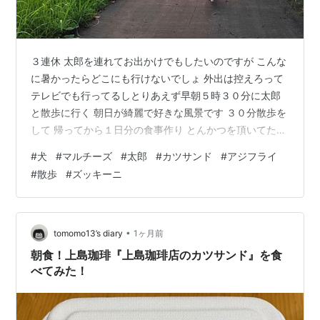
３連休 太郎を連れてお出かけでもしたいのですが こんな
に暑かったらどこにも行けないでしょ 外出は控えろって
テレビでも行ってるしとりあえず早朝５時３０分に太郎
と散歩に行く 朝日が綺麗で好きな風景です ３０分散歩を
して 帰ってから１日分の食事作り とんかつを頂いてたの
で キャベツをしいて カツサンドに アジフライもあった
#
犬
#
マルチーズ
#
太郎
#
カツサンド
#
アジフライ
ので タルタルソースを作って 卵好きな太郎が狙ってきま
#
散歩
#
ズッキーニ
す こちらもサンドにして ズッキーニを沢山頂いたので
揚げ物と 肉と炒めた 太郎と朝食を食べ飼い主はシャワー
太郎も足湯をしてエアコン部屋に行く すると飼い主と太
郎はこんな感じで寝てる ダラダラと一日を過ごしてて よ
•
tomomo13’s diary
1ヶ月前
くないよね …
朝食！上島珈琲『上島珈琲店のカツサンド』を食
べてみた！