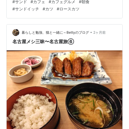
#
サンド
#
カフェ
#
カフェグルメ
#
朝食
た。 QUOカードは意外と消費しづらいもの。 生活県内
#
サンドイッチ
#
カツ
#
ロースカツ
だと上島珈琲になっちゃう… コンビニもアリだけどね…
『上島珈琲店のカツサンド』はロースカツと千切りキャ
ベツを挟ん上島珈琲折時なるカツサンドです。 税込み
810円。 開封。 昨日の…
•
暮らしと勉強、猫と一緒に～Bettyのブログ
2ヶ月前
名古屋メシ三昧〜名古屋旅⑥