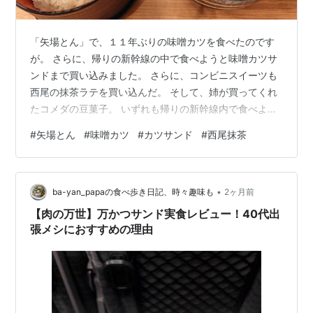
「矢場とん」で、１１年ぶりの味噌カツを食べたのです
が。 さらに、帰りの新幹線の中で食べようと味噌カツサ
ンドまで買い込みました。 さらに、コンビニスイーツも
西尾の抹茶ラテを買い込んだ。 そして、姉が買ってくれ
たコメダの豆菓子。 いずれも帰りの新幹線内で食べよう
と思ったのですが、なにしろわずか１時間半の乗車時間
#
矢場とん
#
味噌カツ
#
カツサンド
#
西尾抹茶
ですから、食べる暇もなかった。 隣りの席に人がいたの
で、なおさら食べるのが恥ずかしくて、結局すべて家に
帰ってから食べました。 眞島秀和さん主演のドラマ『新
•
幹線居酒屋』は 主人公の損保会社の内部監査員が、日帰
ba-yan_papaの食べ歩き日記、時々趣味も
2ヶ月前
り出張先で見つけた極上のご当地テイクアウトグルメや
【肉の万世】万かつサンド実食レビュー！40代出
地酒、クラフトビールを、帰りの新幹線…
張メシにおすすめの理由