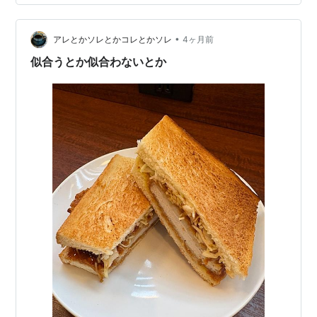
この時期ならではの食べ物。 レストラン泉の森 関連ラン
キング：レストラン | 泉佐野駅、熊取駅、井原里駅
•
アレとかソレとかコレとかソレ
4ヶ月前
似合うとか似合わないとか