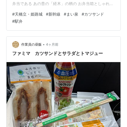
弁当である あの昔の「経木」の柄の お弁当箱としゃれて
いる でも本命のカツサンドはかわいい 隣には巻き寿司と
#
天橋立・姫路城
#
新幹線
#
まい泉
#
カツサンド
お稲荷さん カツサンドのカツが しっかりして美味しい寿
#
駅弁
司もいい 量的には少ないけど コレで十分正解であった
１０分程度で平らげた ワイフはまだ食べないようだ 少し
後に食べたワイフも 美味しくて 間違いなかったでしょと
喜んでいた 天気もいいし すっかり旅気分だ 新幹線は順
•
作業員の昼飯
4ヶ月前
調に…
ファミマ カツサンドとサラダとトマジュー