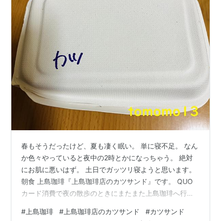
春もそうだったけど、夏も凄く眠い。 単に寝不足。 なん
か色々やっていると夜中の2時とかになっちゃう。 絶対
にお肌に悪いはず。 土日でガッツリ寝ようと思います。
朝食 上島珈琲『上島珈琲店のカツサンド』です。 QUO
カード消費で夜の散歩のときにまたまた上島珈琲へ行っ
てきました。 常連っぽくなってきたのかもしれない。 い
#
上島珈琲
#
上島珈琲店のカツサンド
#
カツサンド
つものバイトさんが居て「あ、あ～」って感じになっ