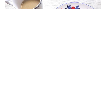
今日は”ヘレカツサンド🥪” おたふくソース：ウスター：
味醂＝各１ レンチン(600w＊0.5分) 絡めて チーズ＋レ
タスに追加 ソースカツと同じ味漬けにマヨをプラス めっ
ちゃ美味しいわぁ👌😊
#
聞いて
#
昼御飯
#
カツサンド