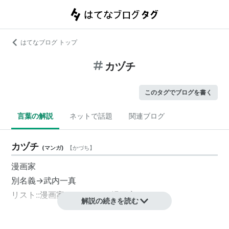
はてなブログ トップ
カヅチ
このタグでブログを書く
言葉の解説
ネットで話題
関連ブログ
カヅチ
(
マンガ
)
【
かづち
】
漫画家
別名義→
武内一真
リスト::漫画家
,
リスト::エロ漫画家
解説の続きを読む