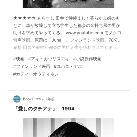
★★★☆☆ あらすじ 田舎で仲睦まじく暮らす夫婦のも
とに、車が故障して立ち往生した都会の金持ち風の男が
助けを求めてやってくる。 www.youtube.com モノクロ
無声映画。原題は「Juha」。フィンランド映画。78分。
感想 田舎の夫婦が都会の男に人生を狂わされてしまう物
語だ。冒頭で仲睦まじい夫婦の様子が描かれ、字幕でも
#
映画
#
アキ・カウリスマキ
#
小説原作映画
そう紹介されていたのに、妻が色目を使ってきた都会の
#
フィンランド映画
#
ユハニ・アホ
男にあっさりとなびいてしまったのは驚いた。 これが普
#
カティ・オウティネン
通と思って生きてきたのに、外から来た人間にもっと違
う素晴らしい世界があると気付かされたからなのか。今
ならどこの馬の骨かも分からないような怪しい人物の
YouTube動画を見…
•
BookCites
2年前
「愛しのタチアナ」 1994