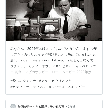
みなさん、2024年あけましておめでとうございます 今年
はアキ・カウリスマキで明けることに決めていました 原
題は「Pidä huivista kiinni, Tatjana」（ちょっと待って、
タチアナ） カティ・オウティネンとマッティ・ペロンパ
ー 黄金コンビのオフビートロードムービー 2023年は
WBCでの日本代表の優勝や、大谷翔平ア・リーグMVP 藤
#
愛しのタチアナ
#
アキ・カウリスマキ
井聡太将士の八冠達成という明るい話題もありましたが
#
カティ・オウティネン
#
マッティ・ペロンパー
岸田首相の長男翔太郎秘書官更迭、LGBT差別発言で荒井
首相秘書官更迭 自民党女性局のフランス研修、不倫問題
で山田政務官が辞任 安倍派と二階派による政治資金裏金
疑惑、買収の疑いで柿沢衆議院議員逮捕…
•
映画が好きすぎる眼鏡女子の独り言
3年前