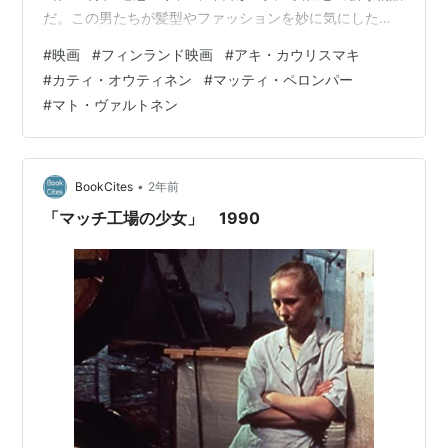
だ。この男たちが髪型やファッションを妙に気にした
り、得意げに武勇伝を語ったりして、まるで中学生男子
#
映画
#
フィンランド映画
#
アキ・カウリスマキ
みたいなのが微笑ましい。そんな二人が修理した車の試
#
カティ・オウティネン
#
マッティ・ペロンパー
運転として、ドライブに出かける。この時も一人が親の
#
マト・ヴァルトネン
金をくすねていて、いかにもな行動だった。 中二病大事
典 カンゼン Amazon そして途中で立ち寄ったカフェで、
バスの故障で立ち往生していた女性二人組に頼まれ、港
まで送ることにな…
•
BookCites
2年前
「マッチ工場の少女」 1990