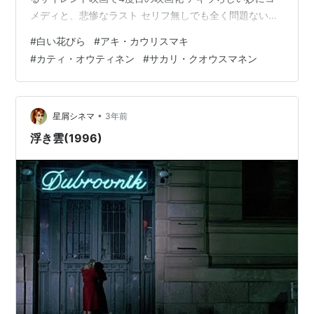
メディと、悲惨なラスト セリフ無しでも全く問題ない展
開は、相変わらずさすがの手腕ですが 後味の悪さは一番
#
白い花びら
#
アキ・カウリスマキ
かも（笑） 貧しくとも幸せな生活を送っていたキャベツ
#
カティ・オウティネン
#
サカリ・クオウスマネン
農家の夫婦ところに 車の故障で突然やって来た伊達男シ
ュメイッカ（アンドレ・ウィルムス） お人好しの夫ユハ
（サカリ・クオウスマネン）はシュメイッカを家に泊め
彼の高級車（コンバーチブル）を修理することにします
•
星屑シネマ
3年前
ユハは真面目で優しい夫だけ…
浮き雲(1996)