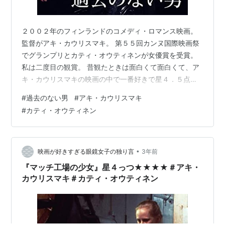
２００２年のフィンランドのコメディ・ロマンス映画。
監督がアキ・カウリスマキ。 第５５回カンヌ国際映画祭
でグランプリとカティ・オウティネンが女優賞を受賞。
私は二度目の観賞。 昔観たときは面白くて面白くて、ア
キ・カウリスマキの映画の中で一番好きで星４．５点と
か５点とかあげるくらい大好きだったんだけど、二度目
#
過去のない男
#
アキ・カウリスマキ
の観賞で少し分かっているところがあるからなのか一度
#
カティ・オウティネン
目ほど盛り上がれず。 隣で母がぐーぐー寝ているのがち
ょっと残念。 フィンランドの一般市民の暮らしやホーム
レスになるくらい貧困の中にいる人たちの暮らしぶりが
分かってそういう意味では面白かった。 あと、省略が上
•
映画が好きすぎる眼鏡女子の独り言
3年前
手な編集や役者たちが映画の意味を分か…
『マッチ工場の少女』星４っつ★★★★＃アキ・
カウリスマキ＃カティ・オウティネン