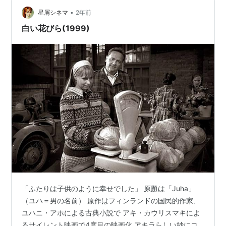
ステック(Kanematsu Sustech) Amazon そんな工場の歯
車の一つとして単純作業をくり返している主人公は、
•
星屑シネマ
2年前
家…
白い花びら(1999)
「ふたりは子供のように幸せでした」 原題は「Juha」
（ユハ＝男の名前） 原作はフィンランドの国民的作家、
ユハニ・アホによる古典小説で アキ・カウリスマキによ
るサイレント映画で4度目の映画化 アキラらしい妙にコ