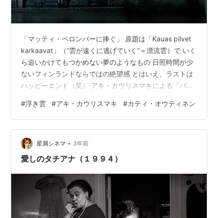
「マッティ・ペロンパーに捧ぐ」 原題は「Kauas pilvet
karkaavat」（”雲が遠くに逃げていく”＝漂流雲）で いく
ら追いかけてもつかめない夢のようなもの 日照時間が少
ないフィンランドならではの絶望感 とはいえ、ラストは
ハッピーエンド（笑） アキ・カウリスマキによる「パラ
ダイスの夕暮れ」の続編であり 「敗者3部作」第1作目 ア
#
浮き雲
#
アキ・カウリスマキ
#
カティ・オウティネン
キ曰く、本作は「漂流雲」の一方は「自転車泥棒」の悲
しみ もう一方は「素晴らしき哉、人生」の喜び その中間
に「フィンランドの現実」があるということ 1991年ソビ
•
エト連邦が崩壊し、フィンランド・マルッカが下落 フィ
星屑シネマ
3年前
ンランド経済は大打撃を受け、庶民は不況に喘いで…
愛しのタチアナ（１９９４）