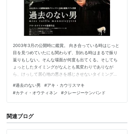
2003年3月の公開時に鑑賞。 向き合っている時はじっと
目を見つめていたにも関わらず、別れる時はまるで振り
返りもしない。そんな場面が何度も出てくる。そしてち
ょっとしたタイミングがなんとも風変わりでありなが
ら、けっして居心地の悪さを感じさせないタイミングと
いうことに観終わったあとに気が付く。登場人物はだれ
#
過去のない男
#
アキ・カウリスマキ
も若くない。でも老成しているわけでもなく、普通に
#
カティ・オウティネン
#
クレージーケンバンド
淡々と暮らしている。日頃自分が若さと強さが善と決め
付けいたことに、はっと気が付く。そして自分の心の狭
さに少し恥じ入る。 普段自分の生活の中にない色の数々
関連ブログ
が新鮮だった。それは男のシャツの赤、グリーン、ブル
ーだったり、デートのためにかりる車の色であった…