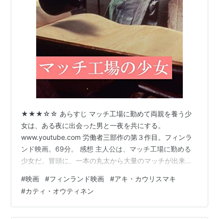
★★★☆☆ あらすじ マッチ工場に勤めて両親を養う少
女は、ある夜に出会った男と一夜を共にする。
www.youtube.com 労働者三部作の第３作目。フィンラ
ンド映画。69分。 感想 主人公は、マッチ工場に勤める
少女だ。冒頭に、一本の丸太から大量のマッチが出来上
がっていく過程が映し出される。こんな風に作られてい
#
映画
#
フィンランド映画
#
アキ・カウリスマキ
るのかと興味深かったが、それと同時に大量消費社会の
#
カティ・オウティネン
便利さと味気なさ、その功罪を感じてしまう映像だっ
た。 家庭用マッチ 並型 12P 桃印 兼松サステック 兼松サ