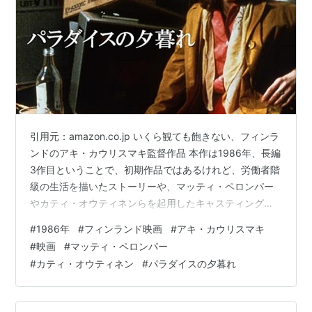
引用元：amazon.co.jp いくら観ても飽きない、フィンラ
ンドのアキ・カウリスマキ監督作品 本作は1986年、長編
3作目ということで、初期作品ではあるけれど、労働者階
級の生活を描いたストーリーや、マッティ・ペロンパー
やカティ・オウティネンらを起用したキャスティングな
ど、カウリスマキ映画の骨格が既に出来ている ゴミ収集
#
1986年
#
フィンランド映画
#
アキ・カウリスマキ
車の運転手ニカンデル（マッティ・ペロンパー）は、無
#
映画
#
マッティ・ペロンパー
口で不器用な男 仕事以外には、酒と煙草、後は同僚とカ
#
カティ・オウティネン
#
パラダイスの夕暮れ
ードで遊ぶ程度 ある日、調子の悪い車のボンネットを開
けて具合を調べていたところ、手首を少し切ってしまう
その後に立ち寄ったスーパーで、レジの女性イロナ（カ