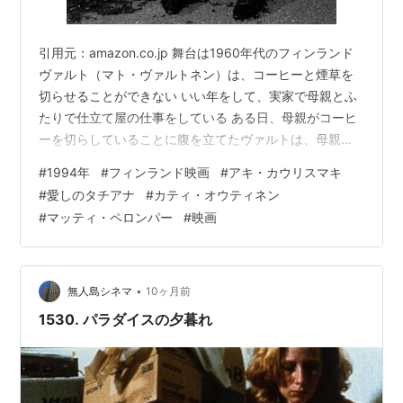
引用元：amazon.co.jp 舞台は1960年代のフィンランド
ヴァルト（マト・ヴァルトネン）は、コーヒーと煙草を
切らせることができない いい年をして、実家で母親とふ
たりで仕立て屋の仕事をしている ある日、母親がコーヒ
ーを切らしていることに腹を立てたヴァルトは、母親を
収納部屋に閉じ込め、ハンドバッグから現金を抜いて家
#
1994年
#
フィンランド映画
#
アキ・カウリスマキ
を飛び出す ちょうど車の修理を頼んでいた修理工のエレ
#
愛しのタチアナ
#
カティ・オウティネン
イノ（マッティ・ペロンパー）、修理がちゃんと出来た
#
マッティ・ペロンパー
#
映画
か確認するためにと言って、ふたりで宛ての無い試運転
に出掛ける その日の夜、立ち寄ったバーで、エストニア
人のタチアナ（カティ・オウティネン）とロシアから来
たクラウディア（キルシ・…
•
無人島シネマ
10ヶ月前
1530. パラダイスの夕暮れ