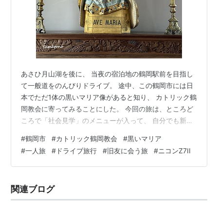
あさひ月山湖を後に、 当夜の宿泊地の鶴岡駅前を目指し
て一般道をのんびりドライブ。 途中、この鶴岡市には日
本でただ1体の黒いマリア像があると知り、 カトリック鶴
岡教会に寄ってみることにした。 今回の旅は、ところど
ころで「社会見学」のメニューが入って、 自分でも新鮮
だ～(^^) 着いたものの、ぜんぜん観光地ではなく、普通
#
鶴岡市
#
カトリック鶴岡教会
#
黒いマリア
の一般の町にある小さな教会。 どうやら同じ敷地内には
#
一人旅
#
ドライブ旅行
#
旧友に会う旅
#
ニコンZ7II
幼稚園も併設されてるようで、横手の駐車場を見つけ 自
動車を停めて正面のゲートに回って敷地に恐る恐る入っ
てみた。。。 園児の親、或いは幼稚園の先生らしき人た
関連ブログ
ちに軽く会釈し、 教会の中を見させて貰えるか尋ねる
と、「どうぞ」と笑顔で許可…