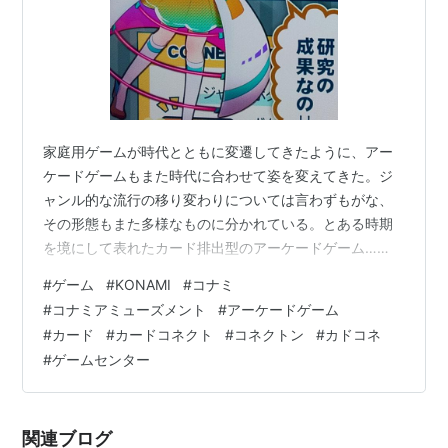
家庭用ゲームが時代とともに変遷してきたように、アー
ケードゲームもまた時代に合わせて姿を変えてきた。ジ
ャンル的な流行の移り変わりについては言わずもがな、
その形態もまた多様なものに分かれている。とある時期
を境にして表れたカード排出型のアーケードゲーム…
TCAG(トレーディングカードアーケードゲーム)はそれこ
#
ゲーム
#
KONAMI
#
コナミ
そ革命的な存在だったと言えるだろう。ところで今宵語
#
コナミアミューズメント
#
アーケードゲーム
るアーケードゲームもまた『カード』との関連性が深い
#
カード
#
カードコネクト
#
コネクトン
#
カドコネ
作品ではあるが、TCAGとはまた違った形でカードを活用
#
ゲームセンター
した作品である！ さて今宵の主役となるこの『カードコ
ネクト』とは今も昔もゲームセンターで大奮闘中の
KONAMIがリリースしたアーケードゲームだ…
関連ブログ