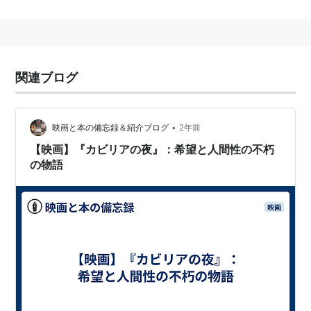
監督・原案・脚本 フェデリコ・フェリーニ
Federico Fellini
製作 ディーノ・デ・ラウレンティス Dino De
Laurentiis
関連ブログ
原案・脚本 エンニオ・フライアーノ Ennio
FLaiano／トゥリオ・ピネッリ Tullio Pinelli
撮影 アルド・トンティ Aldo Tonti
•
映画と本の備忘録＆紹介ブログ
2年前
美術・衣裳 ピエロ・ゲラルディ Piero Gherardi
【映画】『カビリアの夜』：希望と人間性の不朽
の物語
音楽 ニーノ・ロータ Nino Rota
編集 レオ・カットッツォ Leo Catozzo
キャスト （役名）
ジュリエッタ・マジーナ Giulietta Masina （カビ
リア）
フランソワ・ペリエ Francois Perier （オスカ
ー）