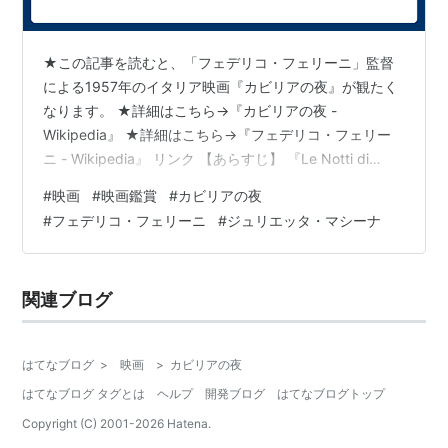
フランカ・マルツィ Franca Marzi （ワンダ）
ドリアン・グレイ Dorian Gray （ジェシー）
★この記事を読むと、「フェデリコ・フェリーニ」監督
アルド・シルヴァーニ Aldo Silvani （催眠術師）
による1957年のイタリア映画『カビリアの夜』が観たく
アメデオ・ナッツァーリ Amedeo Nazzari （ナッ
なります。 ★詳細はこちら→『カビリアの夜 -
ツァーリ）
Wikipedia』 ★詳細はこちら→『フェデリコ・フェリー
ニ - Wikipedia』 リンク 【あらすじ】 『Le Notti di
Ennio Girolami
Cabiria』（『カビリアの夜』）は、フェデリコ・フェリ
Cristian Tassou
#
映画
#
映画鑑賞
#
カビリアの夜
ーニ監督による1957年の映画で、ローマの郊外で生計を
#
フェデリコ・フェリーニ
#
ジュリエッタ・マシーナ
立てる売春婦カビリアの物語を描いています。彼女は愛
受賞歴
と幸福を求めていますが、彼女を利用し裏切る人々に何
度も出会います。物語はカビリアが様々な人間関係を経
カンヌ国際映画祭主演女優賞・国際カトリック事務
関連ブログ
験し、失望と裏切りに直面しながらも、彼女の内面に…
局映画賞
アカデミー賞外国語映画賞
はてなブログ
>
映画
>
カビリアの夜
はてなブログ タグとは
ヘルプ
開発ブログ
はてなブログトップ
Copyright (C) 2001-
2026
Hatena.