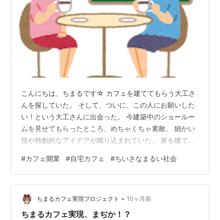
こんにちは、ちまるです☆ カフェを建ててもらう大工さ
んを探していた。 そして、ついに、この人にお願いした
い！という大工さんに出会った。 今建築中のショールー
ムを見せてもらったところ、めちゃくちゃ素敵。 細かい
技や独創的なアイデアが織り込まれていた。 家を建てる
ことに対する想いや、これまでの実績などを聞いて、も
#
カフェ開業
#
自宅カフェ
#
ちいさなまるい社会
う絶対ここにお願いしたい！と思った。 それなの
に、、、あれから1週間たつけど、まだ次に進めていな
い。 連絡して、相談して、見積もりを取って次に進める
•
段階にあるのに、 なんだかちょっと間が空いてしまって
ちまるカフェ実現プロジェクト
10ヶ月前
いる。 京都の病院に行ったり、東京に用事で出かけてい
ちまるカフェ実現、まぢか！？