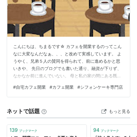
こんにちは、ちまるです☆ カフェを開業するのってこん
なに大変なんだなぁ、、、と改めて実感しています。 よ
うやく、兄弟５人の賛同を得られて、前に進めるかと思
いきや、 先日のブログでも書いた通り、融資が下りず、
なかなか前に進んでいない。 母と私の家の間にある既存
の小屋を壊して新たにカフェを建てる、という方法では
#
自宅カフェ開業
#
カフェ開業
#
シフォンケーキ専門店
融資金がないと厳しいのだが、今のところ必要資金の5分
の１も審査の許可がおりていない。 他の金融機関をあた
るとか、夫婦で連帯債務を組むとかいろいろ検討してい
ネットで話題
もっと見る
るのだが、なんせ二人とも会社勤めをしているので、役
所や銀行周りに行く時間が取れず、なかなか次のステッ
プに進めていない。 並行して、融資が下…
139
94
ブックマーク
ブックマーク