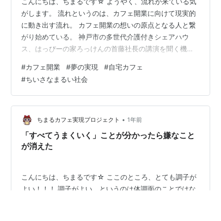
こんにちは、ちまるです☆ ようやく、流れが来ている気
がします。 流れというのは、カフェ開業に向けて現実的
に動き出す流れ。 カフェ開業の想いの原点となる人と繋
がり始めている。 神戸市の多世代介護付きシェアハウ
ス、はっぴーの家ろっけんの首藤社長の講演を聞く機会
があった。 それから、こんなカフェにしたい！と思って
#
カフェ開業
#
夢の実現
#
自宅カフェ
いた作手村のやまりんどうというカフェののママさんと
#
ちいさなまるい社会
ご縁ができ、今、一番の相談者になってくれている。 今
一番必要なのは、どこの工務店さんにお願いするかだ。
焦って無理やり決める、ということはしたくない。 ちま
るカフェのロゴデザインをお願いした、デザイナーさん
•
ちまるカフェ実現プロジェクト
1年前
の時のように、会って少しお話しただけ…
「すべてうまくいく」ことが分かったら嫌なこと
が消えた
こんにちは、ちまるです☆ ここのところ、とても調子が
よい！！！ 調子がよい、というのは体調面のことではな
くコロロの状態。 自分の身に起きていること自体は、今
までとそんなに変わりはない。 やらなきゃいけないタス