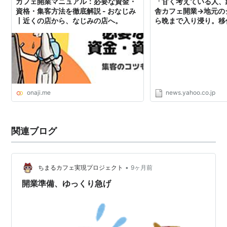
カフェ開業マニュアル：必要な資金・
「甘く考えている人、
資格・集客方法を徹底解説 - おなじみ
舎カフェ開業→地元の
丨近くの店から、なじみの店へ。
ら晩まで入り浸り。移
めて語る「田舎暮らし
（FORZA STYLE） -
onaji.me
news.yahoo.co.jp
関連ブログ
•
ちまるカフェ実現プロジェクト
9ヶ月前
開業準備、ゆっくり急げ