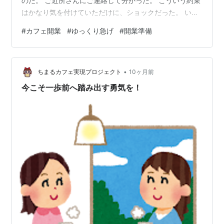
のだ。 ご近所さんにご連絡して分かった。 こういう約束
はかなり気を付けていただけに、ショックだった。 い
や、ショックなのは私じゃない。 間違えられたご近所さ
#
カフェ開業
#
ゆっくり急げ
#
開業準備
んの方だよね・・・・ これから、開業してやっていくの
だから、こんな中途半端なことではいけない。 反省。 さ
て、開業準備の方は、今のところ、目に見える進展はな
•
いんだけど 兄弟や家族との調整に向けて動き出そうとし
ちまるカフェ実現プロジェクト
10ヶ月前
ている。 焦ってもいけないし、かといって、のんびりも
今こそ一歩前へ踏み出す勇気を！
していられない。 この、ころあ…