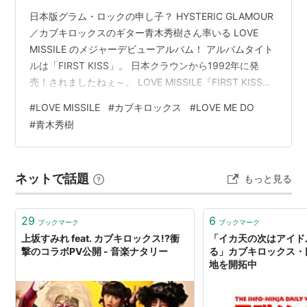
日本版グラム・ロックの申し子？ HYSTERIC GLAMOUR
／カブキロックスのギター青木秀樹さん率いる LOVE
MISSILE のメジャーデビューアルバム！ アルバムタイト
ルは「FIRST KISS」。 日本クラウンから1992年に発
売！されましたねぇ～。 LOVE MISSILE『FIRST KISS』
（1992年） リンク こんな方におススメ 和製グラムロッ
#
LOVE MISSILE
#
カブキロックス
#
LOVE ME DO
クバンドに興味がある方 歌謡曲？、グループサウン
#
青木秀樹
ズ！？ って思うバンドの楽曲を味わいたい方 今も昔もグ
ラムロック一筋！ 青木秀樹って誰？と思った方 カブキロ
ックスってバンド名は聞いたことがある方 HYSTERIC
ネットで話題
もっと見る
GLAMOUR…
29
6
ブックマーク
ブックマーク
上坂すみれ feat. カブキロックス!?衝
「イカ天の次はアイド
撃のコラボPV公開 - 音楽ナタリー
る」カブキロックス・
地を開拓中