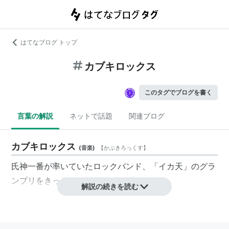
はてなブログ トップ
カブキロックス
このタグでブログを書く
言葉の解説
ネットで話題
関連ブログ
カブキロックス
(
音楽
)
【
かぶきろっくす
】
氏神一番が率いていたロックバンド、「イカ天」のグラ
ンプリをきっかけにルジャーデビュー。
解説の続きを読む