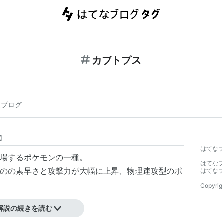
カブトプス
連ブログ
】
はてな
場するポケモンの一種。
はてな
のの素早さと攻撃力が大幅に上昇、物理速攻型のポ
はてな
Copyrig
解説の続きを読む