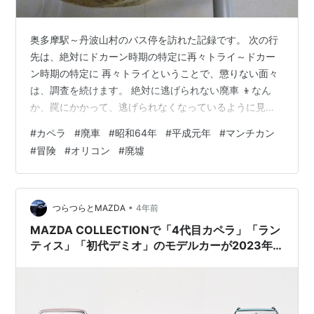
奥多摩駅～丹波山村のバス停を訪れた記録です。 次の行
先は、絶対にドカーン時期の特定に再々トライ～ドカー
ン時期の特定に 再々トライということで、懲りない面々
は、調査を続けます。 絶対に逃げられない廃車 👦なん
か、罠にかかって、逃げられなくなっているように見え
るな。 🐱もがいても、もがいても、逃げられないのニャ
#
カペラ
#
廃車
#
昭和64年
#
平成元年
#
マンチカン
ン。 モモ助が言うことニャー （マンチカン猫 9歳） 😺
#
冒険
#
オリコン
#
廃墟
カツピチ、廃車の調査は、進んだのかニャー。👦まぁ
な。 😺自信がありそうなのニャン。 👦まぁ、これを見て
くれ。 比較調査パート1 比較対象車エックス 👦どうだ、
モモ助、比較対象車エックスだ。 😺確かにエックスは、
•
つらつらとMAZDA
4年前
似ているのニャン、でもファ…
MAZDA COLLECTIONで「4代目カペラ」「ラン
ティス」「初代デミオ」のモデルカーが2023年2
月9日に発売予定。