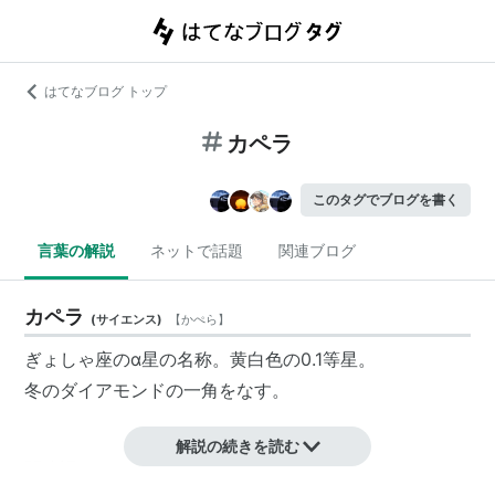
はてなブログ トップ
カペラ
このタグでブログを書く
言葉の解説
ネットで話題
関連ブログ
カペラ
(
サイエンス
)
【
かぺら
】
ぎょしゃ座のα星の名称。黄白色の0.1等星。
冬のダイアモンド
の一角をなす。
解説の続きを読む
関連語 リスト::天文学