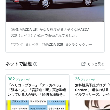
(画像 MAZDA UK) かなり程度が良さそうなMAZDA
626（カペラ）が欧州で販売されてました。
#
マツダ
#
カペラ
#
MAZDA 626
#
クラシックカー
ネットで話題
もっと見る
382
26
ブックマーク
ブックマーク
「ヘリコ・プター」「ア・カペラ」
無料競馬予想ブログ「S-
「張本・人」「言語道・断」実は勘違
Garden」 週末の結果
いしている人が多い「区切る場所そ
イルフィリーズ、カペラ
こ？！」な言葉まとめが話題に
中) 今週【阪神ジュベ
ズ】馬連 6.9倍、3連複
ラステークス】 馬連 1