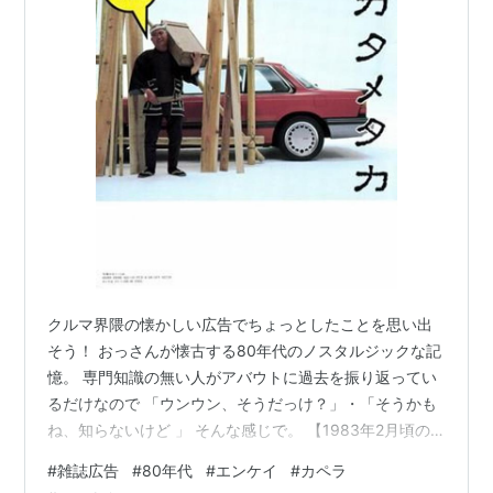
クルマ界隈の懐かしい広告でちょっとしたことを思い出
そう！ おっさんが懐古する80年代のノスタルジックな記
憶。 専門知識の無い人がアバウトに過去を振り返ってい
るだけなので 「ウンウン、そうだっけ？」・「そうかも
ね、知らないけど 」 そんな感じで。 【1983年2月頃の
雑誌から】 どんな頃かというと、マイケル・ジャクソン
#
雑誌広告
#
80年代
#
エンケイ
#
カペラ
の「スリラー」が発売された年。 あ、あ懐かしいと思っ