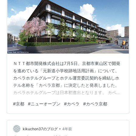
ＮＴＴ都市開発株式会社は7月5日、京都市東山区で開発
を進めている「元新道小学校跡地活用計画」について、
カペラホテルグループとホテル運営委託契約を締結しホ
テル名称を「カペラ京都」に決定したと発表しました。
カペラホテルグループは日本初進出となります。 カペラ
京都とは？ カペラ京都の場所は？ オープン予定はいつ？
#
京都
#
ニューオープン
#
カペラ
#
カペラ京都
カペラ京都の施設は？ まとめ 参考リンク
•
kikuchon37のブログ
4年前