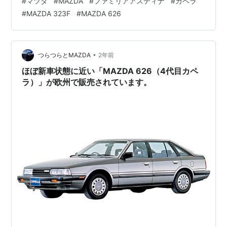
#
マツダ
#
MAZDA
#
ファミリアアスティナ
#
カペラ
#
MAZDA 323F
#
MAZDA 626
•
つらつらとMAZDA
2年前
ほぼ新車状態に近い「MAZDA 626（4代目カペ
ラ）」が欧州で販売されています。