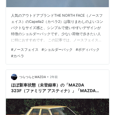
人気のアウトドアブランドTHE NORTH FACE（ノースフ
ェイス）のCapella2（カペラ2）は取りまわしのよいコン
パクトなサイズ感と、シンプルで使いやすいデザインが
特徴のショルダーバックです。少ない荷物で歩きたい人
に特におすすめです。 この記事では、ノースフェイスの
カペラ2の機能を徹底レビューします。 ショルダーバッ
#
ノースフェイス
#
ショルダーバック
#
ボディバック
クを20種類以上使ってきた筆者が紹介します！ 【追記】
#
カペラ
「カペラ5との違い」を追記しました。 ショルダーバッ
ク ウエストバック カペラ2L ノースフェイス Amazon 楽
天 Yahoo! 筆者のおすすめ度 購入した背景 カペラ2のス
ペック デザインを紹介 正面デザイン 背面…
•
つらつらとMAZDA
2年前
ほぼ新車状態（未登録車）の「MAZDA
323F（ファミリア アスティナ）」「MAZDA
626（カペラ）」が欧州で販売中。