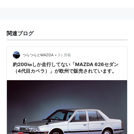
カペラ
(
一般
)
【
かぺら
】
マツダの普通乗用車。
初代のデビューは1970年で、当初はロータリーエンジ
関連ブログ
ン搭載車がメインだった。
1978年発売の2代目以降はレシプロ専用車となり、最終
•
つらつらとMAZDA
2ヶ月前
モデルとなった7代目は1997年にデビューし、2002年
約200㎞しか走行してない「MAZDA 626セダン
に生産を終了。現在のアテンザに発展する。
（4代目カペラ）」が欧州で販売されています。