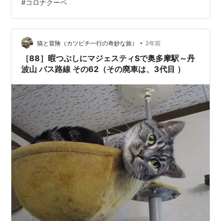
#
コロナクーペ
た人なら続きもよく分かるはず。 今回は赤い車縛り。
K10系マーチが発売された翌年の広告。 マダム学生フレ
ッシュさん老若男女問わず。マイナーチェンジを重ねて
息の長かったモデルだった記憶。日本を代表するコンパ
•
猫と冒険（カツピチ一行の奇妙な旅）
3年前
クトカーでしたね。リバイ…
［88］暇つぶしにマジェスティSで奥多摩駅～丹
波山 バス路線 その62（その廃車は、3代目 ）