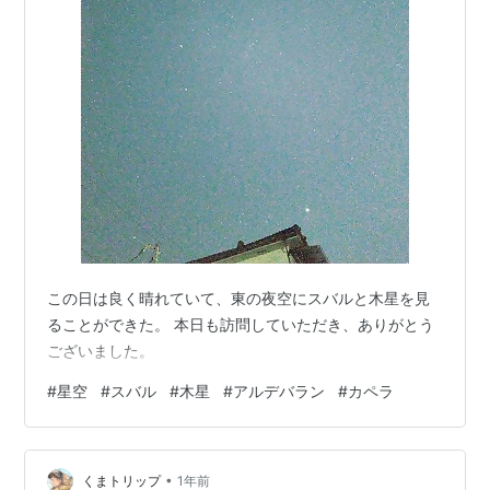
この日は良く晴れていて、東の夜空にスバルと木星を見
ることができた。 本日も訪問していただき、ありがとう
ございました。
#
星空
#
スバル
#
木星
#
アルデバラン
#
カペラ
•
くまトリップ
1年前