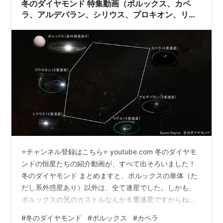
冬のダイヤモンド 特集動画（ポルックス、カペ
ラ、アルデバラン、シリウス、プロキオン、リゲ
ル＋ベテルギウス）
⭐️チャンネル登録はこちら⭐️ youtube.com 冬のダイヤモ
ンドの恒星たちの紹介動画が、すべて出そろいました！
冬のダイヤモンド まとめますと、ポルックスの単体（た
だし系外惑星あり）以外は、全て連星でした。しかも、
ポルックスの兄のカストルなんか６重連星ですからね！
やはり、宇宙の恒星のほとんどが、連星を組んでいるよ
#
冬のダイヤモンド
#
ポルックス
#
カペラ