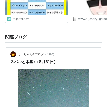
14.0倍【師走ステーク
倍 的中!! - S-Johnny
togetter.com
www.s-johnny-garde
関連ブログ
•
むっちゃんのブログ
1年前
スバルと木星♪（8月31日）