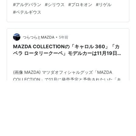
うです。 ふだん良く話題に出す冬のダイヤモンドでした
#
アルデバラン
#
シリウス
#
プロキオン
#
リゲル
が、ひとつひとつ改めて調べてみると、知らなかったこ
#
ベテルギウス
とが多く、それぞれの個性的な特徴もつかむことができ
たと思います。 これで、冬を賑わせてくれた冬のダイヤ
モンドとは来年までおさらばですが、一年後、また気に
かかった際、お立ち寄りく…
•
つらつらとMAZDA
5年前
MAZDA COLLECTIONの「キャロル 360」「カ
ペラ ロータリークーペ」モデルカーは11月19日に
発売予定、「NCロードスター」のモデルカーは発
売延期。
(画像 MAZDA) マツダオフィシャルグッズ「MAZDA