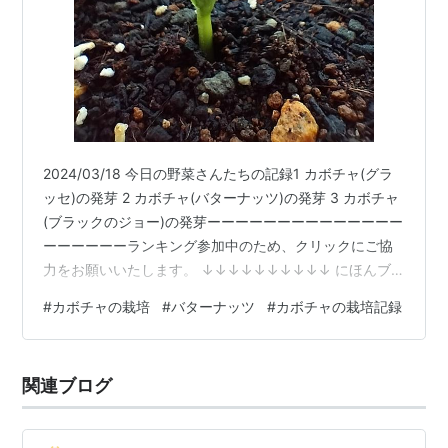
2024/03/18 今日の野菜さんたちの記録1 カボチャ(グラ
ッセ)の発芽 2 カボチャ(バターナッツ)の発芽 3 カボチャ
(ブラックのジョー)の発芽ーーーーーーーーーーーーーー
ーーーーーーランキング参加中のため、クリックにご協
力をお願いいたします。 ↓↓↓↓↓↓↓↓↓↓ にほんブ
ログ村ーーーーーーーーーーーーーーーーーーーー目次 1
#
カボチャの栽培
#
バターナッツ
#
カボチャの栽培記録
カボチャ(グラッセ)の発芽 2 カボチャ(バターナッツ)の発
芽 3 カボチャ(ブラックのジョー)の発芽 ーーーーーーー
ーーーーーーーーーーーーー 1 カボチャ(グラッセ)の発芽
関連ブログ
品目：カボチャ(種から) 品種：グラッセ 場所：地植え 状
態：8日目 (積算温度：…