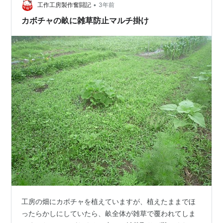
•
工作工房製作奮闘記
3年前
カボチャの畝に雑草防止マルチ掛け
工房の畑にカボチャを植えていますが、植えたままでほ
ったらかしにしていたら、畝全体が雑草で覆われてしま