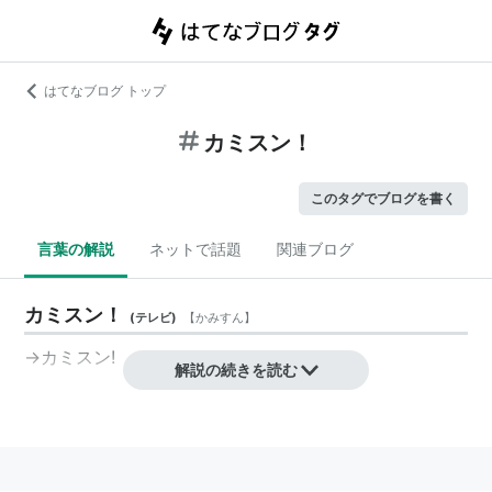
はてなブログ トップ
カミスン！
このタグでブログを書く
言葉の解説
ネットで話題
関連ブログ
カミスン！
(
テレビ
)
【
かみすん
】
→
カミスン!
解説の続きを読む