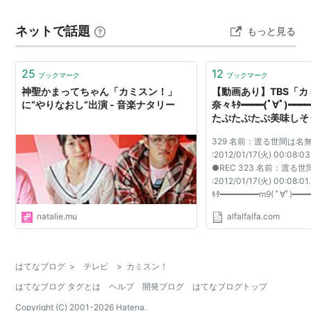
ネットで話題
もっと見る
25
12
ブックマーク
ブックマーク
神聖かまってちゃん「カミスン！」
【動画あり】TBS「カ
に“やりなおし”出演 - 音楽ナタリー
奈々ｷﾀ━━━━(ﾟ∀ﾟ)━━
たぷたぷたぷ美味しそ
329 名前：渡る世間は名
:2012/01/17(火) 00:08:03
●REC 323 名前：渡る
:2012/01/17(火) 00:08:0
ｷﾀ━━━━━━━━m9( ﾟ∀ﾟ)━━
natalie.mu
alfalfalfa.com
はてなブログ
>
テレビ
>
カミスン！
はてなブログ タグとは
ヘルプ
開発ブログ
はてなブログトップ
Copyright (C) 2001-
2026
Hatena.