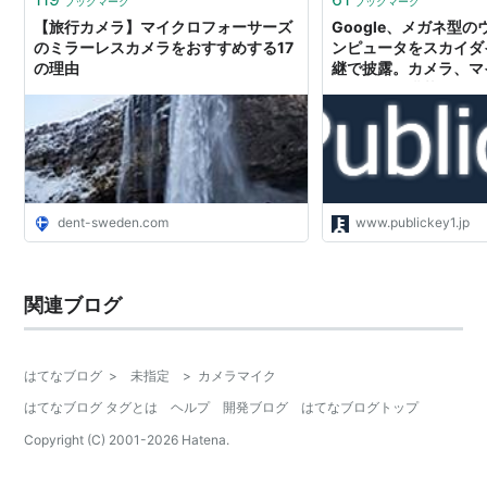
ブックマーク
ブックマーク
【旅行カメラ】マイクロフォーサーズ
Google、メガネ型
のミラーレスカメラをおすすめする17
ンピュータをスカイダ
の理由
継で披露。カメラ、マ
レイなどを搭載。Google
dent-sweden.com
www.publickey1.jp
関連ブログ
はてなブログ
>
未指定
>
カメラマイク
はてなブログ タグとは
ヘルプ
開発ブログ
はてなブログトップ
Copyright (C) 2001-
2026
Hatena.