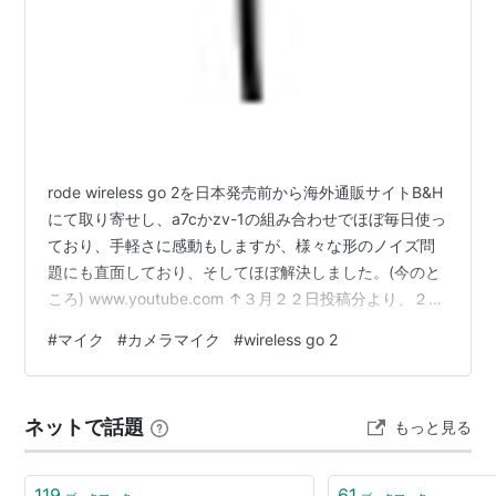
rode wireless go 2を日本発売前から海外通販サイトB&H
にて取り寄せし、a7cかzv-1の組み合わせでほぼ毎日使っ
ており、手軽さに感動もしますが、様々な形のノイズ問
題にも直面しており、そしてほぼ解決しました。(今のと
ころ) www.youtube.com ↑３月２２日投稿分より、２人
だけの撮影の時はかかさず使っています 結論から言いま
#
マイク
#
カメラマイク
#
wireless go 2
すと、PCに繋いで専用アプリのRODE centralのバージョ
ンアップ、そして送受信機のアプデを行いました。以下
詳しく書いていきます。 まずwireless go 2(以下ワイゴー
ネットで話題
もっと見る
２)の内臓マイクの感度が良すぎるのか、少しでも大きく
笑ったりすると…
119
61