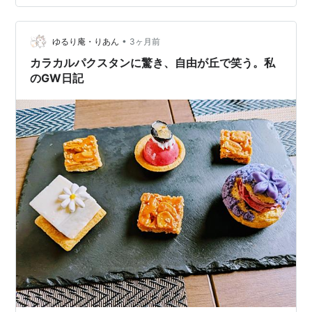
めくくろうとしているなら、半日だけ、もう少し足を伸
ばしてみる価値がある。車で走ること1時間半ほど。そこ
には、サマルカンドともブハラとも全く異なる、もう一
•
ゆるり庵・りあん
3ヶ月前
枚のウズベキスタンが待っている。 砂漠の中に崩…
カラカルパクスタンに驚き、自由が丘で笑う。私
のGW日記