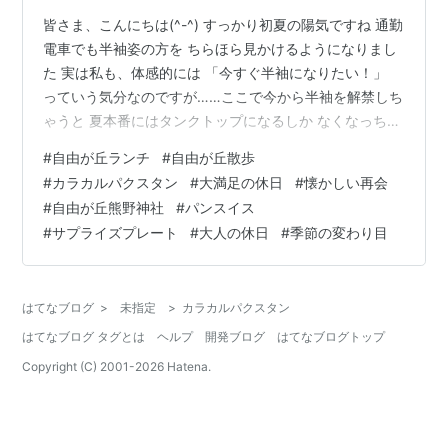
皆さま、こんにちは(^-^) すっかり初夏の陽気ですね 通勤
電車でも半袖姿の方を ちらほら見かけるようになりまし
た 実は私も、体感的には 「今すぐ半袖になりたい！」
っていう気分なのですが……ここで今から半袖を解禁しち
ゃうと 夏本番にはタンクトップになるしか なくなっちゃ
いそうで（笑）今は必死に薄手の長袖と カーディガンで
#
自由が丘ランチ
#
自由が丘散歩
踏みとどまってます( *´艸｀) 今年のGW、皆さまは いか
#
カラカルパクスタン
#
大満足の休日
#
懐かしい再会
がお過ごしでしたか？ 私の職場はカレンダー通りでした
#
自由が丘熊野神社
#
パンスイス
が 同僚たちの休暇はなんとも華やか！優雅にクルージン
#
サプライズプレート
#
大人の休日
#
季節の変わり目
グを楽しむ人や 「カラカルパクスタン」という 初めて耳
にする国へ旅立った強者も…🌍️✈️そんなお土産話に驚きな
が…
はてなブログ
>
未指定
>
カラカルパクスタン
はてなブログ タグとは
ヘルプ
開発ブログ
はてなブログトップ
Copyright (C) 2001-
2026
Hatena.