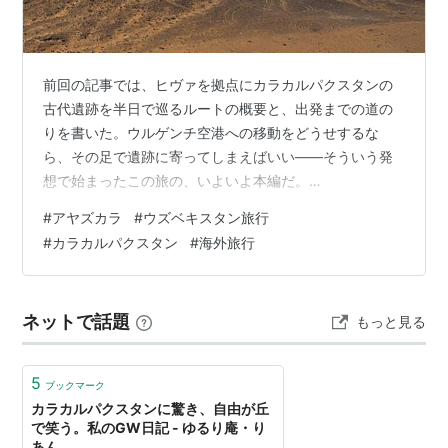
前回の記事では、ヒヴァを拠点にカラカルパクスタンの
古代遺跡を半日で巡るルートの概要と、出発までの道の
りを書いた。ウルゲンチ空港への移動をどうせするな
ら、その足で遺跡に寄ってしまえばいい——そういう発
想で始まったこの旅の、いよいよ本編だ。
www.kosupatravel.com 最初の目的地はアヤズカラ。カ
#
アヤズカラ
#
ウズベキスタン旅行
ラカルパクスタンの砂漠に点在する城塞群の中でも、も
#
カラカルパクスタン
#
海外旅行
っとも知名度が高く、もっとも訪れやすく、そしてもっ
とも絵になる場所だ。 アヤズカラとは何か アヤズカラ
は、ひとつの城塞の名前ではない。スルタン・ウイズ・
ネットで話題
もっと見る
ダグ山脈の東端に沿って点在する、3つの城塞の総称だ。
それぞれアヤズカラ1、2、3と呼ばれて…
5
ブックマーク
カラカルパクスタンに驚き、自由が丘
で笑う。私のGW日記 - ゆるり庵・り
あん