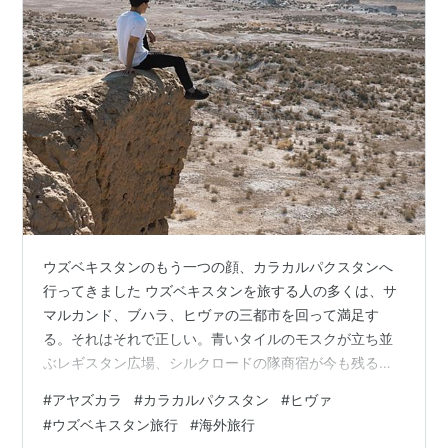
ウズベキスタンのもう一つの顔、カラカルパクスタンへ
行ってきました ウズベキスタンを旅する人の多くは、サ
マルカンド、ブハラ、ヒヴァの三都市を回って満足す
る。それはそれで正しい。青いタイルのモスクが立ち並
ぶレギスタン広場、シルクロードの隊商宿が今も残るブ
ハラの旧市街、そしてヒヴァの城壁都市イチャン・カ
#
アヤズカラ
#
カラカルパクスタン
#
ヒヴァ
ラ。これだけでも十分すぎるほどの密度だ。 でも、ちょ
#
ウズベキスタン旅行
#
海外旅行
っと待ってほしい。 ヒヴァを最後の目的地として旅を締