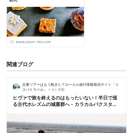
www.yururi-rien.com
関連ブログ
定番ツアーはもう飽きた？ローカル旅行情報発信サイト「コ
•
スパトラベル」
3ヶ月前
ヒヴァで旅を終えるのはもったいない！半日で巡
る古代ホレズムの城塞群へ - カラカルパクスタ
ン・カラ巡り①【ウズベキスタン】