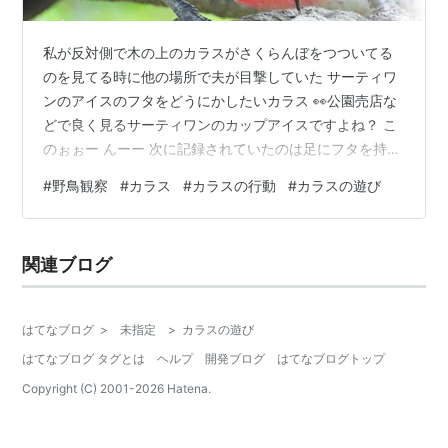
私が反対側で木の上のカラスがさくらんぼをつついてる
のを見てる時に他の場所で夫が目撃していた サーティワ
ンのアイスのフタをどうにかしたいカラス 👀公園売店な
どで良く見るサーティワンのカップアイスですよね？ こ
のぉぉー んーー 次に記録されていたのは足にフタを持つ
シーン そして…… はずれた！！ プラの部分と紙の部分に
#
野鳥観察
#
カラス
#
カラスの行動
#
カラスの遊び
わけたかった？？ さすがに巣材にするには固いし小さい
と思うので 遊んでいたのか、色味的に集めているのか
🤔？ というか…見たかったです…フタで遊んでるカラ
関連ブログ
ス。 私はこのカラス見れてないんです！！ 私が見てたの
はこちらのさくらんぼを食べようとしてるカラス 私が見
れたのはカラスが持って帰っ…
はてなブログ
>
未指定
>
カラスの遊び
はてなブログ タグとは
ヘルプ
開発ブログ
はてなブログトップ
Copyright (C) 2001-
2026
Hatena.