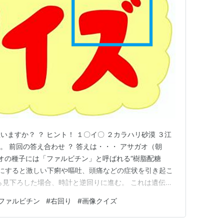
ますか？ ？ ヒント！ １〇イ〇 ２カラハリ砂漠 ３江
。 前回の答え合わせ ？ 答えは・・・ アサガオ（朝
ガオの種子には「ファルビチン」と呼ばれる“樹脂配糖
口にすると激しい下痢や嘔吐、頭痛などの症状を引き起こ
ら見下ろした場合、時計と逆回りに進む。 これは遺伝子
り」のアサガオは存在しない。 が、回り方の表現が
ファルビチン
#
右回り
#
画像クイズ
hatenablog.com www.youtube.com 花のギフト社 …