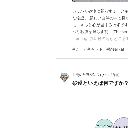
カラハリ砂漠に暮らすミーア
た物語。 厳しい自然の中で見
に、きっと心が温まるはずです
ハリ砂漠を照らす朝。 The scorching 
morning. 赤い砂の海がどこま
sand stretches endlessly, an
#
ミーアキャット
#
Meerkat
•
世間の常識が知りたい
1年前
砂漠といえば何ですか？