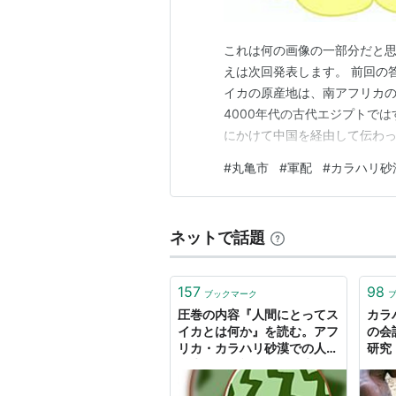
これは何の画像の一部分だと思い
えは次回発表します。 前回の答
イカの原産地は、南アフリカの
4000年代の古代エジプトで
にかけて中国を経由して伝わっ
いた短編集“すいかの匂い”が
#
丸亀市
#
軍配
#
カラハリ砂
のようである donaltobello
り…
ネットで話題
157
98
ブックマーク
圧巻の内容『人間にとってス
カラ
イカとは何か』を読む。アフ
の会
リカ・カラハリ砂漠での人間
研究
の生存を可能した「野生スイ
カ」の謎