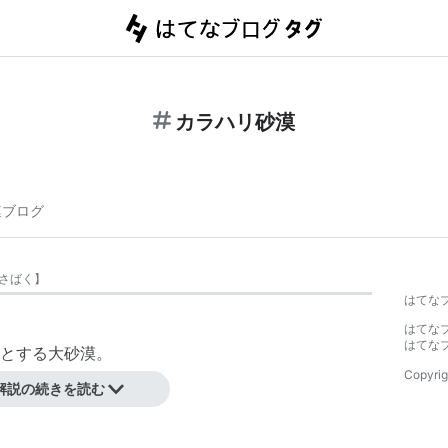
カラハリ砂漠
連ブログ
さばく
】
はてな
はてな
はてな
とする大砂漠。
Copyrig
点でもある。
解説の続きを読む