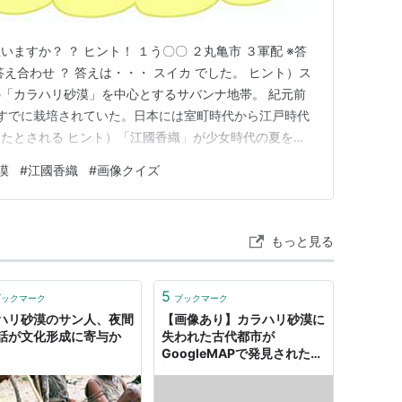
ますか？ ？ ヒント！ １う〇〇 ２丸亀市 ３軍配 ※答
え合わせ ？ 答えは・・・ スイカ でした。 ヒント）ス
「カラハリ砂漠」を中心とするサバンナ地帯。 紀元前
はすでに栽培されていた。日本には室町時代から江戸時代
たとされる ヒント）「江國香織」が少女時代の夏を描
ある。 また、江國香織の大好物はスイカとお酒（ビール）
漠
#
江國香織
#
画像クイズ
.hatenablog.com すいか １玉入り 約５キロ～（１玉当た
もっと見る
5
ブックマーク
ブックマーク
ハリ砂漠のサン人、夜間
【画像あり】カラハリ砂漠に
話が文化形成に寄与か
失われた古代都市が
GoogleMAPで発見されたと
話題に : 暇人＼(^o^)／速報