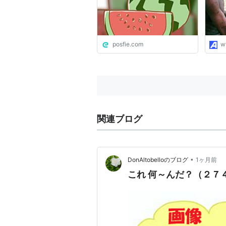
posfie.com
w
関連ブログ
•
DonAltobelloのブログ
1ヶ月前
これ 何～んだ？（２７