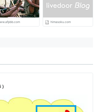
ww.afpbb.com
himasoku.com
４）