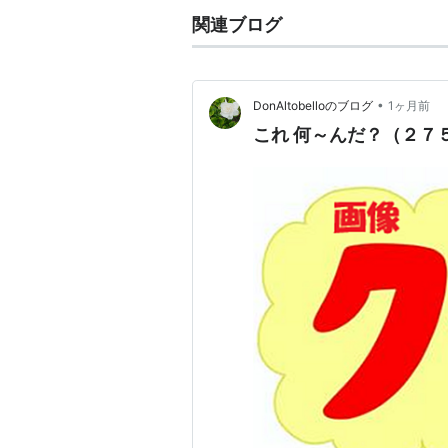
関連ブログ
•
DonAltobelloのブログ
1ヶ月前
これ 何～んだ？（２７