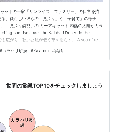
キャットの一家「サンライズ・ファミリー」の日常を描い
せる、愛らしい彼らの「見張り」や「子育て」の様子
。 「見張り姿勢」の ミーアキャット 灼熱の太陽がカラ
sun rises over the Kalahari Desert in the
でも広がり、乾いた風が低く草を揺らす。 A sea of red
d a dry wind gently shakes the low g…
#
カラハリ砂漠
#
Kalahari
#
英語
 世間の常識TOP10をチェックしましょう