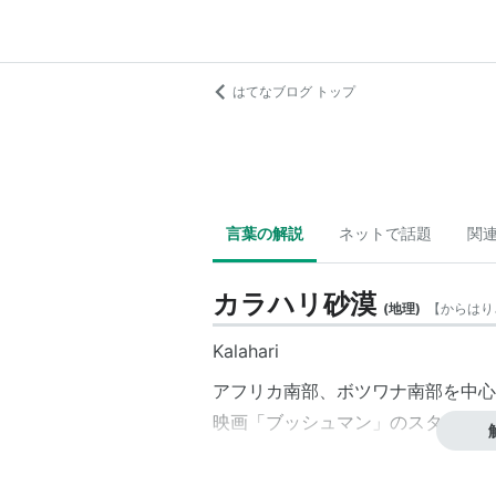
はてなブログ トップ
言葉の解説
ネットで話題
関
カラハリ砂漠
(
地理
)
【
からはり
Kalahari
アフリカ南部、ボツワナ南部を中心
映画「ブッシュマン」のスタート地