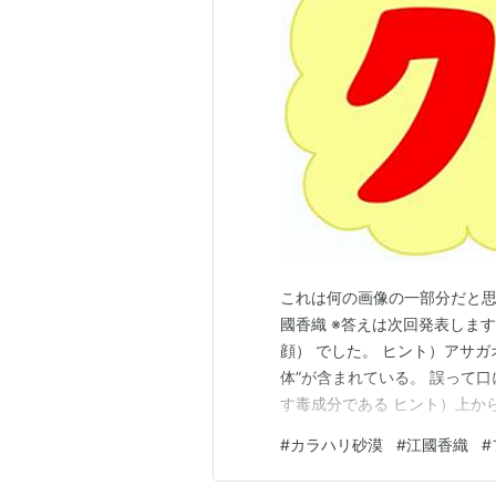
これは何の画像の一部分だと思い
國香織 ※答えは次回発表します
顔） でした。 ヒント）アサ
体”が含まれている。 誤って
す毒成分である ヒント）上か
レベルで決まっており、「右回
#
カラハリ砂漠
#
江國香織
#
様々あるのも事実 donaltobello.