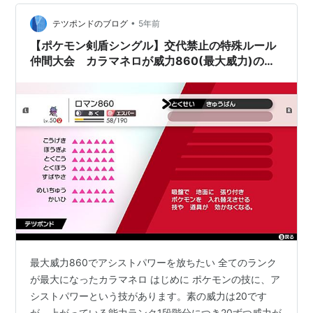
•
テツポンドのブログ
5年前
【ポケモン剣盾シングル】交代禁止の特殊ルール
仲間大会 カラマネロが威力860(最大威力)のア
シストパワーを放つロマン戦術
最大威力860でアシストパワーを放ちたい 全てのランク
が最大になったカラマネロ はじめに ポケモンの技に、ア
シストパワーという技があります。素の威力は20です
が、上がっている能力ランク1段階分につき20ずつ威力が