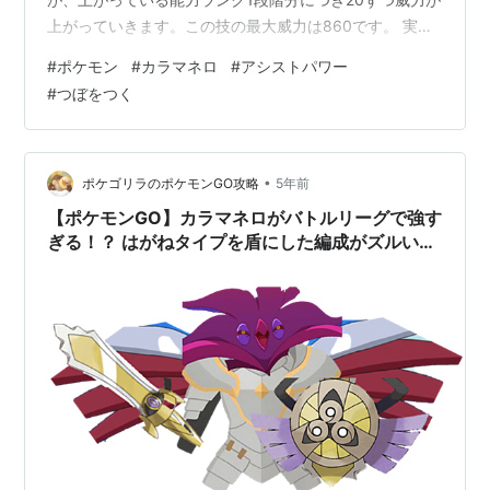
上がっていきます。この技の最大威力は860です。 実戦
で威力860のアシストパワーを使う状況を整えられる仲
#
ポケモン
#
カラマネロ
#
アシストパワー
間大会があり、実際に成功しました。今回の記事はこれ
#
つぼをつく
について書きます。 はじめに 仲間大会 作戦 基軸 エース
基本の流れ 構築 対戦 動画 おわりに 仲間大会 「フルバト
ル大会6VS6 ※交代&回復技禁止」 2021/8/14
21:00~23:59 持ち時間7分 総合時間15分 …
•
ポケゴリラのポケモンGO攻略
5年前
【ポケモンGO】カラマネロがバトルリーグで強す
ぎる！？ はがねタイプを盾にした編成がズルい
WWW