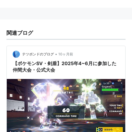
一種。第6世代『X・Y』で登場。
逆さにして進化しているだけあり、イカの触手にあたる
部分が頭にある。
関連ブログ
データ
図鑑
全国図鑑
No.687
•
テツポンドのブログ
10ヶ月前
番号
【ポケモンSV・剣盾】2025年4~6月に参加した
コーストカロス図鑑
No.011
仲間大会・公式大会
分類
ぎゃくてんポケモン
タイプ
あく
エスパー
特性
あまのじゃく
きゅうばん
通常特性
すりぬけ
隠れ特性
タマゴグループ
すいちゅう1
すいちゅう2
高さ
1.5m