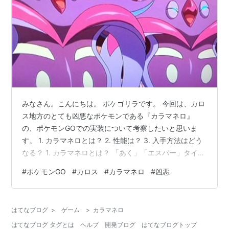
みなさん。こんにちは。 ポケゴリラです。 今回は、カロ
ス地方のとても凶悪なポケモンである『カラマネロ』
の、ポケモンGOでの実装について考察したいと思いま
す。 1. カラマネロとは？ 2. 性能は？ 3. 入手方法はどう
なる？ 1. カラマネロとは？ 「あく」「エスパー」タイプ
で、『マーイーカ』の進化系です。 ポケモンで一番強力
#
ポケモンGO
#
カロス
#
カラマネロ
#
凶悪
な催眠術を操るという設定もあります。 アニメでは、カ
ロス地方の科学者たちを洗脳して環境変化システム「意
義あるシステム」を作らせ、地球そのものを自分たちの
はてなブログ
>
ゲーム
>
カラマネロ
理想に変えてしまおうという凶悪な計画を実行に移そう
はてなブログ タグとは
ヘルプ
開発ブログ
はてなブログトップ
としました。 サトシたちの反撃により計画は失敗しまし