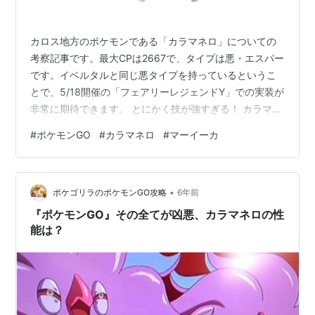
カロス地方のポケモンである「カラマネロ」についての
考察記事です。最大CPは2667で、タイプは悪・エスパー
です。イベルタルと同じ悪タイプを持っているというこ
とで、5/18開催の「フェアリーレジェンドY」での実装が
非常に期待できます。 とにかく技が強すぎる！ カラマネ
ロの最大の強みは、通常技とスペシャル技の独特な組み
#
ポケモンGO
#
カラマネロ
#
マーイーカ
合わせにあります。ばかぢから 、イカサマを覚えること
ができ、さらにサイコカッターでゲージを素早く溜めら
れます。ゲージ回転率で見ると前者はブラッキーよりも
•
良く、後者はメルメタルと同じくらいとかなりの壊れ具
ポケゴリラのポケモンGO攻略
6年前
合です。 はがねタイプとの相性補完が強力！ カラマネロ
『ポケモンGO』その全てが凶悪、カラマネロの性
の弱点はむし・フェアリーの２…
能は？