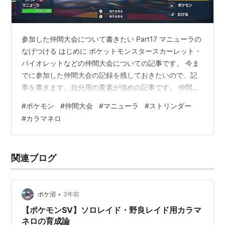
重さ
47.0kg
進化の系譜
参加した仲間大会について書きたい Part17 マニューラの
なげつける はじめに ポケットモンスタースカーレット・
マーイーカ
カラマネロ
-Lv.30->
バイオレットなどの仲間大会についての記事です。 今ま
[Lv.UP時本体が逆さま]
でに参加した仲間大会の記録を残しておきたいので、記
事を書きます。自分用の要素が強めの記事です。 仲間大
会に初めて参加した剣盾時代の2021年4~6月分から続け
#
ポケモン
#
仲間大会
#
マニューラ
#
ストリンダー
ているシリーズで、今回が第17弾・SVとしては10回目で
#
カラマネロ
す。下記記事は前回までのものです。 【ポケモン剣盾】
2021年4~6月に参加した仲間大会・公式大会 【ポケモン
剣盾】2021年7~9月に参加した仲間大会 【ポケモン剣
関連ブログ
盾】2021年10~12月に参加した仲間大会 【ポケモ…
•
ポケ沼
3年前
【ポケモンSV】ソロレイド・野良レイド用カラマ
ネロの育成論