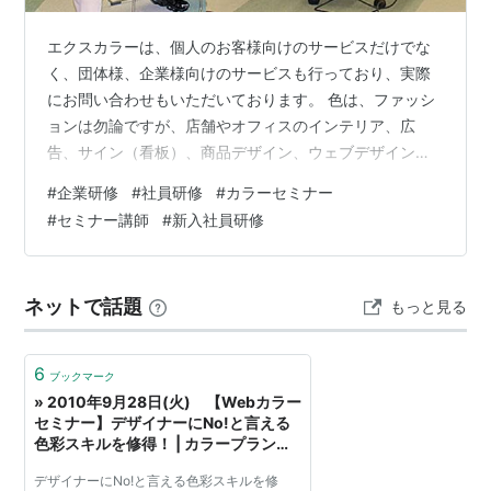
エクスカラーは、個人のお客様向けのサービスだけでな
く、団体様、企業様向けのサービスも行っており、実際
にお問い合わせもいただいております。 色は、ファッシ
ョンは勿論ですが、店舗やオフィスのインテリア、広
告、サイン（看板）、商品デザイン、ウェブデザインと
切っても切り離せないもので、色の意味や効果を知るこ
#
企業研修
#
社員研修
#
カラーセミナー
とは様々なことに対して多くのメリットがあります。 例
#
セミナー講師
#
新入社員研修
えば、パーソナルカラーは、ただオシャレに見えるだけ
の色ではなく、それによってその方の個性が際立つ色の
こと。人から好印象に見えるのは勿論ですが、自分らし
ネットで話題
もっと見る
さや人とは違う自分の魅力を色を通して知ることができ
るため、自信を持ち仕事に対してモチベーションをア…
6
ブックマーク
» 2010年9月28日(火) 【Webカラー
セミナー】デザイナーにNo!と言える
色彩スキルを修得！ | カラープランニ
ングオフィス フォルトゥナ
デザイナーにNo!と言える色彩スキルを修