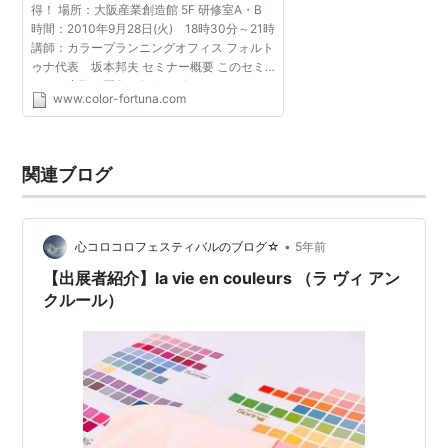
得！ 場所：大阪産業創造館 5F 研修室A・B
時間：2010年9月28日(火) 18時30分～21時
講師：カラープランニングオフィス フォルト
ゥナ代表 坂本邦夫 セミナー概要 このセミ
ナーは実際に配色を行うデザイナーではな
www.color-fortuna.com
く、ウェブの発注者やディレクターなど、他
人のデザインをチェッ...
関連ブログ
•
心コロコロフェスティバルのブログ☆
5年前
【出展者紹介】la vie en couleurs （ラ ヴィ アン
クルール）