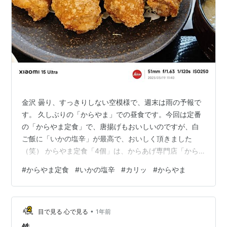
金沢 曇り、すっきりしない空模様で、週末は雨の予報で
す。 久しぶりの「からやま」での昼食です。今回は定番
の「からやま定食」で、唐揚げもおいしいのですが、白
ご飯に「いかの塩辛」が最高で、おいしく頂きました
（笑） からやま定食「4個」は、からあげ専門店「から
やま」の看板メニューの一つで、特に人気の高い定食で
#
からやま定食
#
いかの塩辛
#
カリッ
#
からやま
す。名前の通り「カリッ」とした衣の食感が特徴で「絶
対的なカリカリ感」と「鶏肉のジューシーさ」を両立し
ており、「外はカリカリ、中はジューシー」な理想のか
•
らあげです。 【撮影場所 からやま 金沢御影店：2025年
目で見る 心で見る
1年前
05月19日 Xiaomi 15 Ultra】 「一片食」「ひとかた