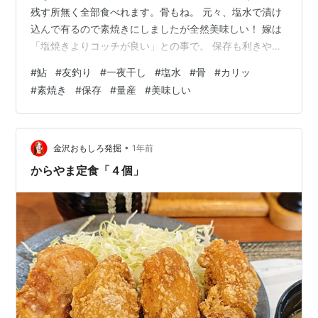
残す所無く全部食べれます。骨もね。 元々、塩水で漬け
込んで有るので素焼きにしましたが全然美味しい！ 嫁は
「塩焼きよりコッチが良い」との事で。 保存も利きやす
いし、今後は少しコレも作ろうかな。 沢山量産出来るく
#
鮎
#
友釣り
#
一夜干し
#
塩水
#
骨
#
カリッ
らいに釣れれば良いんですけどね＾＾； まだまだ道のり
#
素焼き
#
保存
#
量産
#
美味しい
は遠いです。
•
金沢おもしろ発掘
1年前
からやま定食「４個」