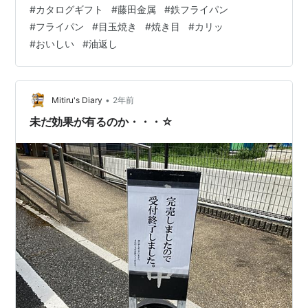
#
カタログギフト
#
藤田金属
#
鉄フライパン
#
フライパン
#
目玉焼き
#
焼き目
#
カリッ
#
おいしい
#
油返し
•
Mitiru's Diary
2年前
未だ効果が有るのか・・・☆