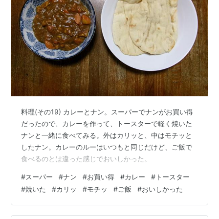
料理(その19) カレーとナン。スーパーでナンがお買い得
だったので、カレーを作って、トースターで軽く焼いた
ナンと一緒に食べてみる。外はカリッと、中はモチッと
したナン。カレーのルーはいつもと同じだけど、ご飯で
食べるのとは違った感じでおいしかった。
#
スーパー
#
ナン
#
お買い得
#
カレー
#
トースター
#
焼いた
#
カリッ
#
モチッ
#
ご飯
#
おいしかった