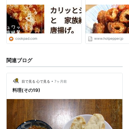
パーグルメ
cookpad.com
www.hotpepper.jp
関連ブログ
•
目で見る 心で見る
7ヶ月前
料理(その19)