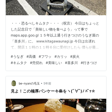
・・・恐るべしキムタク・・・（呪言） 今日はちょっと
した記念日で「美味しい物を食べよう」って事で
maps.app.goo.gl １５年以上通う行きつけのうなぎ屋の
「喜多川」に。 www.kitagawaunagi.jp 今日は出遅れ
て、開店１１時の１１時６分に受付けしたら 僕らが最後
で売切れ。。。凄まじいな。。。 開店して１０分も経た
#
うなぎ
#
高価
#
フワッ
#
カリッ
#
炭火
ずにお昼の分が売切れで受付け終了です。 確かに前回は
#
キムタク
#
売切れ
#
美味しい
#
喜多川
#
行きつけ
開店３０分前には来たよね・・・（ーー；） この時間も
当てにならず、結局食べれたのは１時半でした（ー
ー；） つまり受付けてから食べるまで２時間半待
ち。。。 本当、伊藤英明は余分な事してくれた。 ここ、
•
be-nyanの毛玉
5年前
映画の撮影と…
見よ！この極厚パンケーキ🥞をヽ(ﾟ∀ﾟ)ﾉ ﾊﾟｯ☆