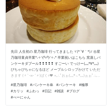
先日 人生初の 星乃珈琲 行ってきましたヾ(*´∀｀*)ﾉ ㊗星
乃珈琲童貞卒業°˖✧◝(⁰▿⁰)◜✧˖° 卒業祝いはこちら 窯蒸しパ
ンケーキダブール❢❢❢❢❢ すごーい でっけー(灬º∀º灬)
びちゃびちゃになるほど メープルシロップかけて いただ
きます (〃`･н･´〃)ぱくｯ♥ +｡:.ﾟおぉ(灬º﹃º灬)ぉぉﾟ.:｡
+ﾟ 表面が サクッ 中が ふわっ⸜( ´ ꒳ ` )⸝♡︎ いろんな パン
#
星乃珈琲
#
パンケーキ🥞
#
パンケーキ
#
極厚
ケーキ🥞 食べたけど ここが一番だわ(灬º∀º灬) しかも ダ
#
カリッ
#
ふわっ
#
日記
#
雑談
#
ブログ
ブルで ７８０円❢ お値段もリーズナブルね💕 ハマっちゃ
#
べーにゃん
いそう(⋈◍＞◡＜◍)。✧♡