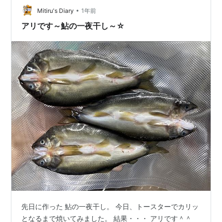
•
Mitiru's Diary
1年前
アリです～鮎の一夜干し～☆
先日に作った 鮎の一夜干し。 今日、トースターでカリッ
となるまで焼いてみました。 結果・・・ アリです＾＾