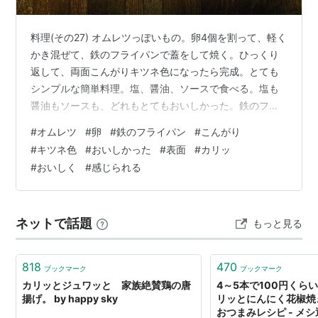
料理(その27) オムレツっぽいもの。卵4個を割って、軽く
かき混ぜて、鉄のフライパンで蓋をして焼く。ひっくり
返して、両面こんがりキツネ色になったら完成。とても
シンプルな簡単料理。塩、醤油、ソースで食べる。塩も
醤油もソースも、どれもとてもおいしかった。鉄のフラ
イパンだと、何だか、表面がすごくカリッとしていて、
#
オムレツ
#
卵
#
鉄のフライパン
#
こんがり
通常よりも、よりおいしく感じられる気がする。
#
キツネ色
#
おいしかった
#
表面
#
カリッ
#
おいしく
#
感じられる
ネットで話題
もっと見る
818
470
ブックマーク
ブックマーク
カリッとジュワッと 家族絶賛鶏の唐
4～5本で100円くら
揚げ。 by happy sky
リッとにんにく花椒焼
おつまみレシピ - メシ