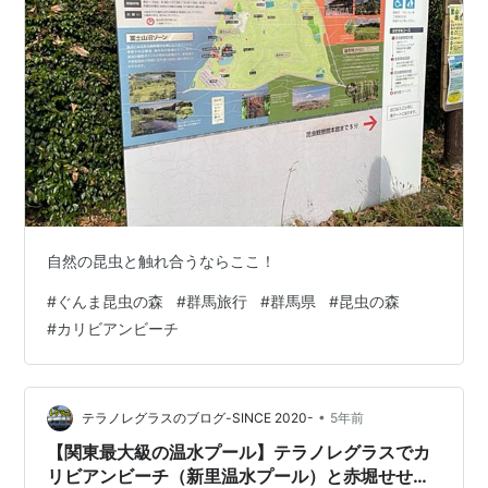
自然の昆虫と触れ合うならここ！
#
ぐんま昆虫の森
#
群馬旅行
#
群馬県
#
昆虫の森
#
カリビアンビーチ
•
テラノレグラスのブログ-SINCE 2020-
5年前
【関東最大級の温水プール】テラノレグラスでカ
リビアンビーチ（新里温水プール）と赤堀せせら