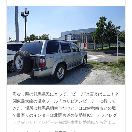
ぎ公園へ！~近くには何でもある！？ベイシアあ
かぼりモールも~
海なし県の群馬県民にとって、“ビーチ”と言えばここ！？
関東最大級の温水プール「カリビアンビーチ」に行って
きた。場所は群馬県桐生市だけど、ほぼ伊勢崎市との境
で最寄りのインターは北関東道の伊勢崎IC。 テラノレグ
ラス＠カリビアンビーチ前の駐車場伊勢崎ICから約１５
分。駐車場は無料。 すぐ隣には「桐生市清掃センター」