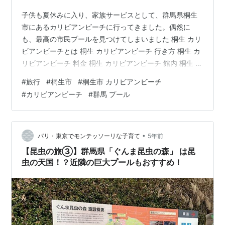
子供も夏休みに入り、家族サービスとして、群馬県桐生
市にあるカリビアンビーチに行ってきました。偶然に
も、最高の市民プールを見つけてしまいました 桐生 カリ
ビアンビーチとは 桐生 カリビアンビーチ 行き方 桐生 カ
リビアンビーチ 料金 桐生 カリビアンビーチ 館内 桐生 カ
リビアンビーチとは カリビアンビーチは、群馬県桐生市
#
旅行
#
桐生市
#
桐生市 カリビアンビーチ
にある市営のプールで、正式名称は「桐生市新里温水プ
#
カリビアンビーチ
#
群馬 プール
ール」。隣にある「桐生市清掃センター」から出る余熱
を利用しています。国際的に名高いリゾート地「カリビ
アンリゾート」のごとく、一年中常夏の気分を楽しむこ
とができます カリビアンビーチ 桐生 カリビアンビーチ
•
パリ・東京でモンテッソーリな子育て
5年前
行き方 上毛電鉄新里駅…
【昆虫の旅③】群馬県「ぐんま昆虫の森」 は昆
虫の天国！？近隣の巨大プールもおすすめ！