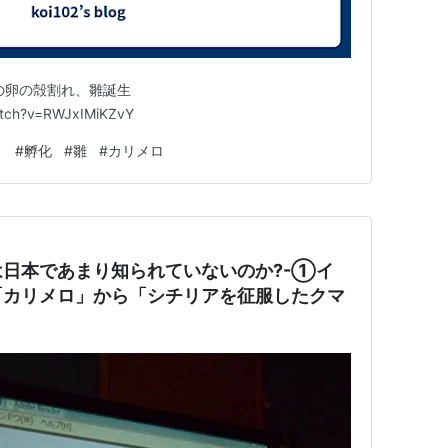
の卵の殻割れ、雛誕生
atch?v=RWJxIMiKZvY
リ
#
孵化
#
雛
#
カリメロ
日本であまり知られていないのか?-①イ
「カリメロ」から「シチリアを征服したクマ