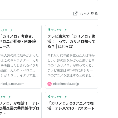
ます。天神や…
もっと見る
9
ックマーク
ブックマーク
「カリメロ」考案者、
テレビ東京で「カリメロ」復
ペロニが死去 - MSN産
活！ って、カリメロ知って
ュース
る？ | ねとらぼ
でも人気の頭に殻をかぶった
それなりに年齢を重ねた人は懐か
ひよこのキャラクター「カリ
しい、卵の殻をかぶった黒いヒヨ
」を考案したとされるイタリ
コの「カリメロ」が帰ってくる。
漫画家、カルロ・ペロニ氏
テレビ東京は2014年に新シリー
２）が１３日、イタリア北部
ズのアニメを放送すると発表し
県で死去した。伊ＡＮＳＡ通
た。今回はフランスのアニメ制作
ankei.jp.msn.com
nlab.itmedia.co.jp
よると、中部セニガリアで生
会社ゴーモンアニメーションとの
たペロニ氏は、漫画家のパゴ
共同製作で、コンピューターグラ
兄弟のアニメ制作会社に勤め
フィックスで描かれるとのこと。
8
ックマーク
ブックマーク
１９６３年、カリメロを...
「カリメロ」は、ニーノとトニ...
リメロ』が復活！ テレ
『カリメロ』CGアニメで復
欧州企業の共同製作プロ
活 テレ東で10・7スタート
クト