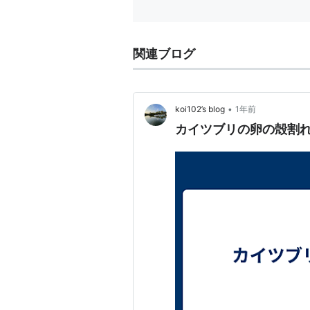
関連ブログ
•
koi102’s blog
1年前
カイツブリの卵の殻割