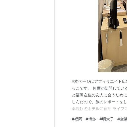
1993年版
カリメロ 安達忍
プリシラ 岡村明美
ピーター 大森章督
ジュリアーノ 上田祐司
スージー 佐々木菜摘
ロシータ 笠原弘子
※本ページはアフィリエイト広
っこです。 何度か訪問してい
と福岡在住の友人に会うために
しんだので、旅のレポートをした
薬院駅のホテルに宿泊 ライブに
ドーム周辺のホテルは値段が
#
福岡
#
博多
#
明太子
#
空
薬院」に宿泊しました。 西日