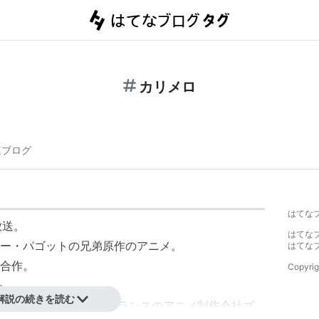
カリメロ
連ブログ
はてな
放送。
はてな
ー・パゴットの兄弟原作のアニメ。
はてな
合作。
Copyrig
た。
解説の続きを読む
ズのアニメを放送する。フランスのアニメ制作会社ゴ