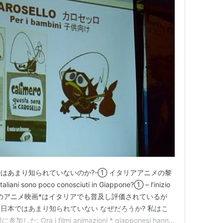
はあまり知られていないのか?-① イタリアアニメの黎
taliani sono poco conosciuti in Giappone?① – l’inizio
iani 今 日本のアニメ映画*はイタリアでも普及し評価されているが
日本ではあまり知られていない なぜだろうか? 私はこ
: Ora i filmi animazioni * giapponesi hanno