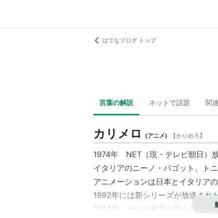
はてなブログ トップ
言葉の解説
ネットで話題
関
カリメロ
(
アニメ
)
【
かりめろ
】
1974年 NET（現・テレビ朝日）
イタリアのニーノ・パゴット、トニ
アニメーションは日本とイタリアの
1992年には新シリーズが放送され
2014年、テレビ東京が新シリー