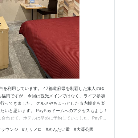
告を利用しています。 47都道府県を制覇した旅人のゆ
る福岡ですが、今回は観光メインではなく、ライブ参加
行ってきました。 グルメやちょっとした市内観光も楽
いと思います。 PayPayドームへのアクセスもよし！
合わせて、ホテルは早めに予約していました。PayPay
とても高かったので、薬院駅にある「ホテルニューガイア
港ラウンジ
#
カリメロ
#
めんたい重
#
大濠公園
本鉄道、福岡市営地下鉄の両線が使え、どちらからも徒