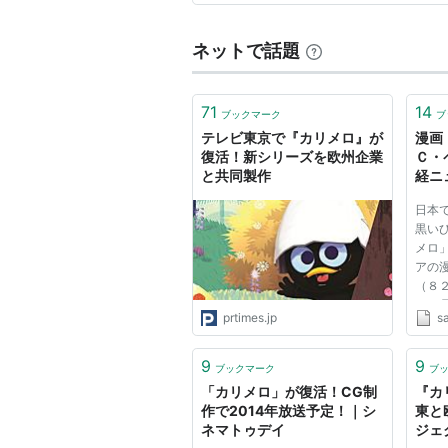
歩ですぐの場所にホテルがあり
ネットで話題
71
14
ブックマーク
ブ
テレビ東京で『カリメロ』が
漫画
復活！新シリーズを欧州企業
Ｃ・
と共同製作
経ニ
日本
黒い
メロ
アの
（８
コモ
prtimes.jp
s
信に
まれ
ット
9
9
ブックマーク
ブ
ていた
「カリメロ」が復活！CG制
『カ
作で2014年放送予定！｜シ
東と
ネマトゥデイ
ジェ