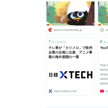
www.cinematoday.jp
w
7
6
ブックマーク
ブ
テレ東が「カリメロ」で欧州
You
企業の企画に出資、アニメ事
業の海外展開の一環
Now th
seein
langu
satell
Itali
did t
xtech.nikkei.com
w
out? A
versio
white 
speci