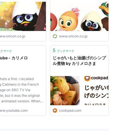
ww.oricon.co.jp
www.oricon.co.jp
5
ックマーク
ブックマーク
Tube - カリメロ
じゃがいもと油揚げのシンプ
ル煮物 by カリメロさま
ats a first. I recalled
g Calimero in the French
age on SRC TV Via
ite, but it was the original
an animated version. When
he Japanese version came
ww.youtube.com
cookpad.com
lso a recalled a eariler
n of Calimero in black &
that I seen one a RAI TV
al once.