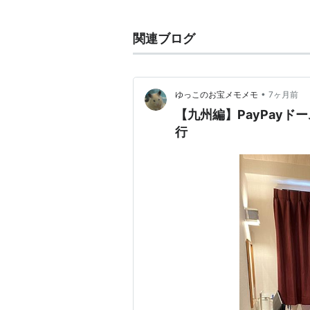
ーモンアニメーションとの共同製作
関連ブログ
あらすじ
真っ黒のひよこで、頭に殻をかぶっ
プリシラという女の子が好きだが、
•
ゆっこのお宝メモメモ
7ヶ月前
必死でプリシラに気に入られようと
【九州編】PayPay
行
声優
1974年版
カリメロ 三輪勝恵
プリシラ 野村道子 桂玲子
ピーター 肝付兼太
ブータ 野沢雅子
カリメロの母 野沢雅子
フクロウ先生 八奈見乗児