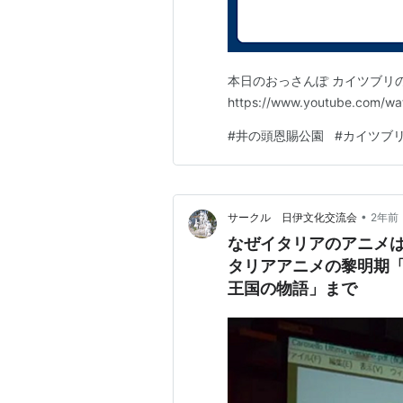
本日のおっさんぽ カイツブリ
https://www.youtube.com/w
#
井の頭恩賜公園
#
カイツブ
•
サークル 日伊文化交流会
2年前
なぜイタリアのアニメは
タリアアニメの黎明期
王国の物語」まで