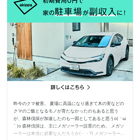
昨今のクマ被害。 夏場に高温になり過ぎて木の実などの
クマのご飯となるモノが育たなかったのもあると思う
が、森林伐採が加速したのも一因としてあると思うo(｀ω
´ )o 森林伐採は、主にメガソーラー設置のため。 メガソ
ーラーは本当に必要なんだろうか(・・?) メガソーラーの