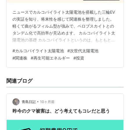
ニュースでカルコパイライト太陽電池を搭載した三輪EV
の実証を知り、将来性を感じて関連株を整理しました。
軽くて曲がるフィルム型が強みで、ペロブスカイトとの
タンデム化で高効率が見込めます。 カルコパイライト太
陽電池の基礎 カルコパイライトというのは、もともと銅
を採るための鉱石として知られてきた鉱物です。最近
#
カルコパイライト太陽電池
#
次世代太陽電池
は、この鉱石を使って作られる「薄い太陽電池」に注目
#
関連株
#
再生可能エネルギー
#
投資
が集まっています。 従来のシリコン太陽電池は重くて硬
いのですが、カルコパイライトを使うと「フィルムのよ
うに軽くて曲げられる」太陽電池を作ることができま
関連ブログ
す。たとえば、車の屋根や自販機、物流用トラックの側
面など、これまでパネルを設置しづらかった場所で…
•
青島日記
10ヶ月前
昨今のクマ被害は、どう考えてもコレだと思う