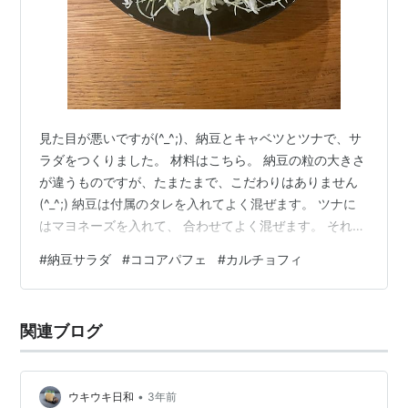
見た目が悪いですが(^_^;)、納豆とキャベツとツナで、サ
ラダをつくりました。 材料はこちら。 納豆の粒の大きさ
が違うものですが、たまたまで、こだわりはありません
(^_^;) 納豆は付属のタレを入れてよく混ぜます。 ツナに
はマヨネーズを入れて、 合わせてよく混ぜます。 それを
千切りキャベツの上にのせれば完成でーす＼(^o^)／ 見た
#
納豆サラダ
#
ココアパフェ
#
カルチョフィ
目は、おやおや？という感じですが、美味しいです(*^^*)
・・・ 昨日は子どもの期末テスト終了日ということで、
ご褒美パフェなど食べに行きました。 カフェ カルチョフ
関連ブログ
ィさん。 安心安全な食材で、すべて丁寧に、つくられて
います。 どれを食べても、本当に美味しい。 ・・…
•
ウキウキ日和
3年前