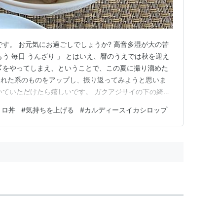
です。 お元気にお過ごしでしょうか? 高音多湿が大の苦
う 毎日 うんざり 」 とはいえ、暦のうえでは秋を迎え
〆をやってしまえ、ということで、この夏に撮り溜めた
くれた系のものをアップし、振り返ってみようと思いま
いていただけたら嬉しいです。 ガクアジサイの下の綺麗
キンのシュワーッ 可愛い瞬間にたちあえました ネバネバ
トロ丼
#
気持ちを上げる
#
カルディースイカシロップ
ぶしオクラ牛丼とは出会いについてはこちらをどうぞ む
な青色に感…