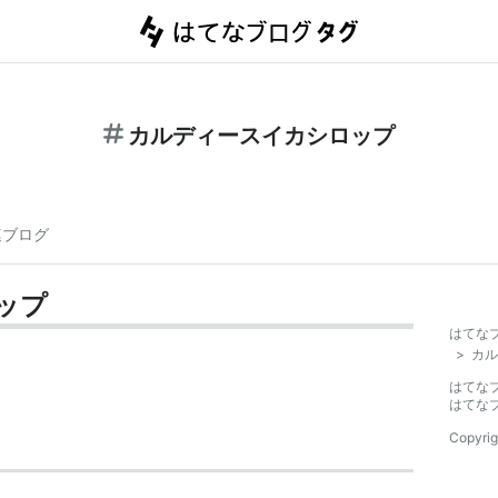
カルディースイカシロップ
連ブログ
ップ
はてな
>
カル
はてな
はてな
Copyrig