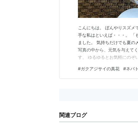
こんにちは。 ぼんやりスズメ
手な私はといえば・・・。 「も
ました。 気持ちだけでも夏の
写真の中から、元気を与えて
す。 ゆるゆるとお気軽にのぞ
な青色に感動 スイカ味のキン
#
ガクアジサイの真花
#
ネバ
トロトロましまし丼 ※かつお
すび ガクアジサイの下の綺麗
関連ブログ