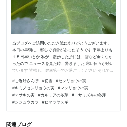
当ブログへご訪問いただき誠にありがとうございます。
本日の早朝に、都心で初雪があったそうです 平年よりも
１５日早いとか 私が、散歩した折には、雪など全くなか
ったので ニュースを見た時、驚きました 寒い日々が続い
ています 皆様も、健康第一でお過ごしください それで
は、ご近所さんぽです 先ずは、センリョウの実とキミノ
#
ご近所さんぽ
#
初雪
#
センリョウの実
センリョウの実です 続いて、マンリョウの実とマサキの
#
キミノセンリョウの実
#
マンリョウの実
実です マサキの方は、実が割れて種が見えています さら
#
マサキの実
#
カルミアの冬芽
#
トサミズキの冬芽
に、カルミアの冬芽とトサミズキの冬芽です ラストは、
#
シジュウカラ
#
ヒマラヤスギ
シジュウカラとヒマラヤスギの松ぼっくりです ヒマラヤ
スギは、スギとなっていますが、マツの仲間です ですか
ら、松ぼっくりができます…
関連ブログ