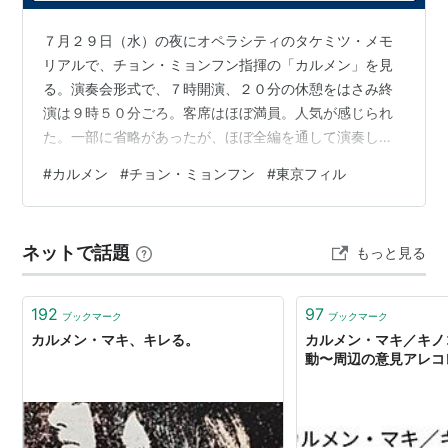
７月２９日（水）の夜にオペラシティのタケミツ・メモ
リアルで、チョン・ミョンフン指揮の「カルメン」を見
る。演奏会形式で、７時開演、２０分の休憩をはさみ終
演は９時５０分ごろ。客席はほぼ満員。人気が感じられ
た。一部に省略があったが、ほぼ全編を通して演奏し
た。オーケストラは東京フィル。合唱は新国立と世田谷
#
カルメン
#
チョン・ミョンフン
#
東京フィル
ジュニア。踊りは南風野香のスペイン舞踊団という豪華
な構成。簡単な演出が付いていて、全員が暗譜で歌った
ので、背景と衣装はないが、十分オペラを見ている気に
ネットで話題
もっと見る
なった。 あまり宣伝していなかったが、今回の公演で来
日した主演４人は、いずれも今年の６月にミラノスカラ
座で、このオペラを演じたメンバー。６月にチョン・
192
97
ブックマーク
ブックマーク
ミ…
カルメン・マキ、キレる。
カルメン・マキ／キノ
動〜周辺の意見アレコ