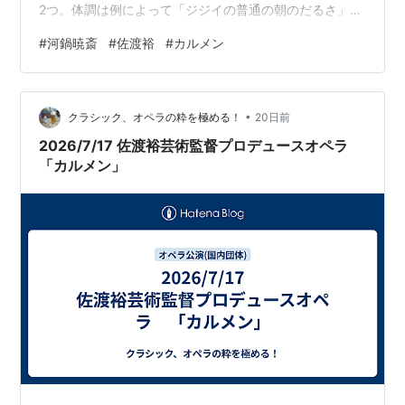
2つ。体調は例によって「ジジイの普通の朝のだるさ」と
いうことで、かなり体調は良い方(笑)。少なくとも熱中症
#
河鍋暁斎
#
佐渡裕
#
カルメン
の後遺症はもうなさそうである。 さて今日は比較的スケ
ジュールに余裕があるので、まずはキャビン内でPCを広
げてアップ作業の後、朝食を摂ってから三ノ宮を目指そ
•
うかと思っていたのであるが、PC作業が思いのほか手こ
クラシック、オペラの粋を極める！
20日前
ずり(スクリプトの書き換えとかがあったせいで手間取っ
2026/7/17 佐渡裕芸術監督プロデュースオペラ
た)、気がついたら10時頃に…
「カルメン」