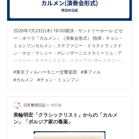
2026年7月23日(木) 19:00開演・サントリーホール ビゼ
ー：オペラ『カルメン』（演奏会形式） 指揮：チョン・
ミョンフンカルメン：ステファニー・ドゥストラックド
ン・ホセ：マシュー・ポレンザーニエスカミーリョ：ア
ンドリー・キマチミカエラ：スラーフカ･ザーメチニーコ
ヴァー 東フィルの年間券を買った時に一番楽しみにして
#
東京フィルハーモニー交響楽団
#
東フィル
いた公演だったが、結果的に期待に違わぬ素晴らしい夜
#
カルメン
#
チョン・ミュンフン
になった。 主要キャストは直近までスカラ座で出演して
いた面々とのことで、声楽面ではいずれもハイレベルだ
った。カルメン役のドゥストラックは、事前のインタビ
ューでフランス語の発音を意識して聴いて欲しいと語っ
•
日常整理日誌
16日前
ていたが、たしかにフランス…
美輪明宏「クラシックリスト」からの「カルメ
ン」「ボルジア家の毒薬」