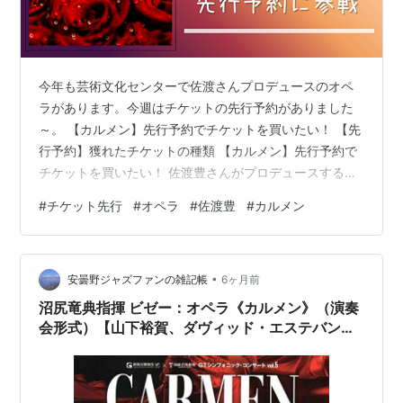
今年も芸術文化センターで佐渡さんプロデュースのオペ
ラがあります。今週はチケットの先行予約がありました
～。 【カルメン】先行予約でチケットを買いたい！ 【先
行予約】獲れたチケットの種類 【カルメン】先行予約で
チケットを買いたい！ 佐渡豊さんがプロデュースするオ
ペラ。毎年夏に芸術文化センターで公演があります。 30
#
チケット先行
#
オペラ
#
佐渡豊
#
カルメン
年ぶりにオペラを観に行ったからブログ書こうと置いて
たパンフレットたち7月って…最近こんなのばっかりです
😓もう書けない〜記事にできなかったけど蝶々夫人は良
•
かった❣️リハ観てワークショップ参加してからの本番は感
安曇野ジャズファンの雑記帳
6ヶ月前
動倍増✨たまたま佐渡さんと握手もできて今年の運を使
沼尻竜典指揮 ビゼー：オペラ《カルメン》（演奏
い果たしました pic.twit…
会形式）【山下裕賀、ダヴィッド・エステバン、
大西宇宙、中村恵理】。（2月1日 高崎芸術劇
場）