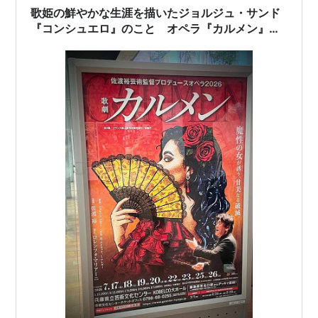
合唱団 管弦楽：兵庫芸術文化センター管弦楽団 21作目と
歌姫の鮮やかな生涯を描いたジョルジュ・サンド
なる佐渡裕芸術監督プロデュース…
『コンシュエロ』のこと オペラ『カルメン』の
こと