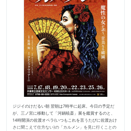
ジジイのけだるい朝 翌朝は7時半に起床。今日の予定だ
が、三ノ宮に移動して「河鍋暁斎」展を鑑賞するのと、
14時開演の佐渡オペラ(いつもこれを言うたびに佐渡おけ
さに聞こえて仕方ない)の「カルメン」を見に行くことの