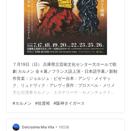
７月19日（日） 兵庫県立芸術文化センター大ホールで歌
劇 カルメン 全４幕／フランス語上演・日本語字幕／新制
作音楽：ジョルジュ・ビゼー台本：アンリ・メイヤッ
ク、リュドヴィク・アレヴィ原作：プロスペル・メリメ
主な出演者カルメン：エカテリーナ・セメンチェクド
ン・ホセ：ロベルト・アローニカエスカミーリョ：アレ
#
カルメン
#
佐渡裕
#
阪神タイガース
ッシオ・アルドゥイーニミカエラ：ヴァレンティーナ・
マストランジェロ 指揮：佐渡裕演出：ロレンツォ・マリ
アーニ 合唱：ひょうごプロデュースオペラ合唱団 ひょう
•
ご「カルメン」合唱団 ひょうごプロデュースオペラ児童
Dolcissima Mia Vita
19日前