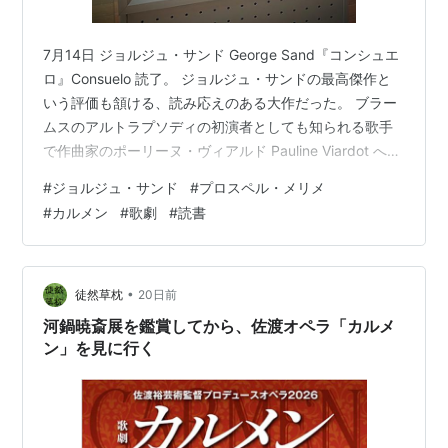
7月14日 ジョルジュ・サンド George Sand『コンシュエ
ロ』Consuelo 読了。 ジョルジュ・サンドの最高傑作と
いう評価も頷ける、読み応えのある大作だった。 ブラー
ムスのアルトラプソディの初演者としても知られる歌手
で作曲家のポーリーヌ・ヴィアルド Pauline Viardot への
献辞が示すように、男性優位の西欧音楽界において、自
#
ジョルジュ・サンド
#
プロスペル・メリメ
立した女性として芸術の道を極めた女性を、18世紀を舞
#
カルメン
#
歌劇
#
読書
台にして描く。 ヴェネツィアで華々しく初舞台を踏んだ
あと恋人に裏切られ、ボヘミアの貴族の家庭教師として
住み込んだヒロインが、世捨て人のように暮らす若い伯
爵と交わす芸術論や宗教論が面白い。金次第のオペラ…
•
徒然草枕
20日前
河鍋暁斎展を鑑賞してから、佐渡オペラ「カルメ
ン」を見に行く