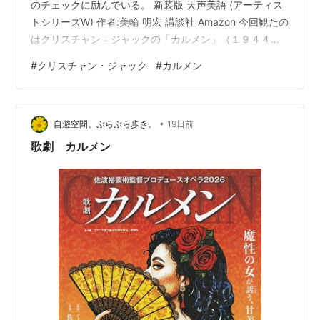
のチェックに励んでいる。 新装版 天声美語 (アーティス
トシリーズW) 作者:美輪 明宏 講談社 Amazon 今回観たの
はクリスチャン＝ジャックの「カルメン」（１９４４）
と「ボルジア家の毒薬」 （１９５３） 「カルメン」 カ
#
クリスチャン・ジャック
#
カルメン
ルメンを演じたヴィヴィアンヌ・ロマンスはほんと美輪
さんの若い頃のような妖艶な美しさ。かなりお手本にさ
れているような気がする。美輪さんも「天声美語」の中
•
で彼女の美しさを「絶品!!」と。監督の演出も褒めておら
自遊空間、ぶらぶら歩き。
19日前
れる。ドン・ホセがバスク地方の出（山の民）であるこ
歌劇 カルメン
とに誇りを持っていて…