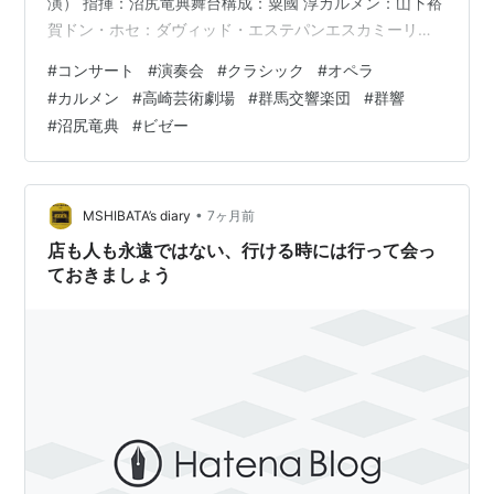
演） 指揮：沼尻竜典舞台構成：粟國 淳カルメン：山下裕
賀ドン・ホセ：ダヴィッド・エステパンエスカミーリ
ョ：大西宇宙ミカエラ：中村恵理スニガ：妻屋秀和モラ
#
コンサート
#
演奏会
#
クラシック
#
オペラ
レス：加耒 徹ダンカイロ：友清 崇レメンダード：澤武紀
#
カルメン
#
高崎芸術劇場
#
群馬交響楽団
#
群響
行フラスキータ：砂田愛梨メルセデス：藤井麻美 合唱：
#
沼尻竜典
#
ビゼー
GTシンフォニック・コンサート・プロフェッショナル・
シンガーズ合唱指揮：岸本 大児童合唱：GTシンフォニッ
ク・コンサート「カルメン」児童合唱団管弦楽：群馬交
響楽団 出演者のプロフィールに…
•
MSHIBATA’s diary
7ヶ月前
店も人も永遠ではない、行ける時には行って会っ
ておきましょう