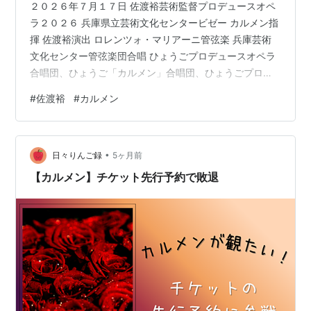
２０２６年７月１７日 佐渡裕芸術監督プロデュースオペ
ラ２０２６ 兵庫県立芸術文化センタービゼー カルメン指
揮 佐渡裕演出 ロレンツォ・マリアーニ管弦楽 兵庫芸術
文化センター管弦楽団合唱 ひょうごプロデュースオペラ
合唱団、ひょうご「カルメン」合唱団、ひょうごプロデ
ュースオペラ児童合唱団エカテリーナ・セメンチュク
#
佐渡裕
#
カルメン
（カルメン）、ロベルト・アローニカ（ドン・ホセ）、
アレッシオ・アルドゥイーニ（エスカミーリョ）、ヴァ
レンティーナ・マストランジェロ（ミカエラ）、梨谷桃
•
子（フラスキータ）、山際きみ佳（メルセデス） 他 兵庫
日々りんご録
5ヶ月前
芸術文化センター管弦楽団のコンサートを聴くために西
【カルメン】チケット先行予約で敗退
宮に来たことは何度かあるが、「佐渡裕…