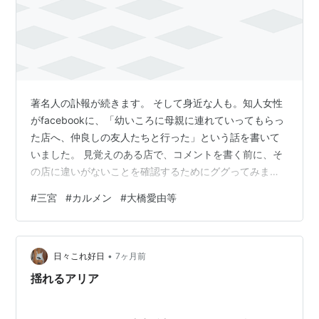
著名人の訃報が続きます。 そして身近な人も。知人女性
がfacebookに、「幼いころに母親に連れていってもらっ
た店へ、仲良しの友人たちと行った」という話を書いて
いました。 見覚えのある店で、コメントを書く前に、そ
の店に違いがないことを確認するためにググってみまし
た。 そこでわかったことは、二代目オーナーであり詩人
#
三宮
#
カルメン
#
大橋愛由等
でもある店主が他界していたことであり、今朝一番の驚
きとなりました。note.com最初に出会ったのがこの↑記
事です。たしかに知人女性が行った店に間違いはなかっ
•
たが、店主の他界を告げていたのです。
日々これ好日
7ヶ月前
sengohaiku.blogspot.com次に出会ったのが、俳句の仲
揺れるアリア
間による、この↑記事…