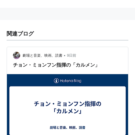
原作：
プロスペル・メリメ
音楽：
パコ・デ・ルシア
リスト::外国の映画::題名::か行
関連ブログ
カルメン
(
映画
)
【
かるめん
】
CARMEN
•
劇場と音楽、映画、読書
9日前
1983年｜
フランス映画
・
イタリア映画
｜143分
チョン・ミョンフン指揮の「カルメン」
日本公開：1987年3月11日
監督：
フランチェスコ・ロージ
原作：
プロスペル・メリメ
音楽：
ジョルジュ・ビゼー
リスト::外国の映画::題名::か行