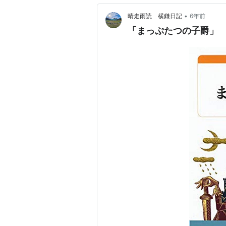
•
晴走雨読 横鎌日記
6年前
「まっぷたつの子爵」