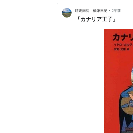
•
晴走雨読 横鎌日記
2年前
「カナリア王子」