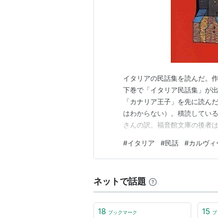
イタリアの民話集を読んだ。
下巻で「イタリア民話集」が
「カナリア王子」を先に読ん
はわからない）。積読してい
さんの訳。福音館文庫の後者
トが高い。ダブりもあると思っ
#
イタリア
#
民話
#
カルヴィ
ナリア王子―イタリアのむかしば
式会社 福音館書店 Amazon 
ネットで話題
18
15
ブックマーク
ブ