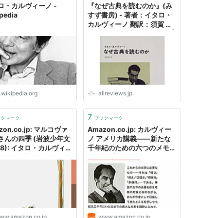
ロ・カルヴィーノ -
『なぜ古典を読むのか』(み
pedia
すず書房) - 著者：イタロ・
カルヴィーノ 翻訳：須賀 敦
子 - 高橋 源一郎による書評 |
好きな書評家、読ませる書
評。ALL REVIEWS
.wikipedia.org
allreviews.jp
7
ックマーク
ブックマーク
zon.co.jp: マルコヴァ
Amazon.co.jp: カルヴィー
さんの四季 (岩波少年文
ノ アメリカ講義――新たな
58): イタロ・カルヴィー
千年紀のための六つのメモ
著), 関口英子 (翻訳), セ
(岩波文庫): イタロ・カルヴ
オ・トーファノ (イラス
ィーノ (著), 米川良夫 (翻訳),
本
和田忠彦 (翻訳): 本
ww.amazon.co.jp
www.amazon.co.jp