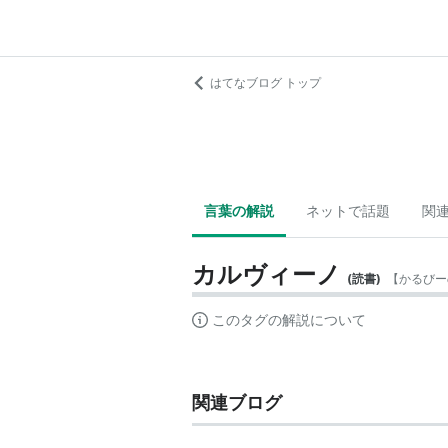
はてなブログ トップ
言葉の解説
ネットで話題
関
カルヴィーノ
(
読書
)
【
かるびー
このタグの解説について
関連ブログ