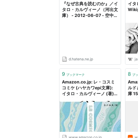
『なぜ古典を読むのか』／イ
イタ
タロ・カルヴィーノ（河出文
Wiki
庫） - 2012-06-07 - 空中キ
ャンプ
d.hatena.ne.jp
ja
9
8
ブックマーク
ブ
Amazon.co.jp: レ・コスミ
Ama
コミケ (ハヤカワepi文庫):
ルド
イタロ・カルヴィーノ (著),
庫 1
米川良夫 (翻訳): 本
ノ (
ルジ
ト): 
www.amazon.co.jp
w