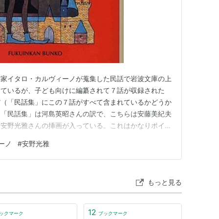
作家イタロ・カルヴィーノが蒐集した民話で岩波文庫の上
出ているが、子ども向けに編纂されて７話が収録された
だ（「民話集」にこの７話がすべて含まれているかどうか
る「民話集」は河島英昭さんの訳で、こちらは安藤美紀夫
は安野光雅さんの挿画が入っている。これはかなりポイン
たが、あえて購入したのは安野さんが理由だった。 カ
ーノ
#
安野光雅
なし (福音館文庫 昔話) 作者:イタロ カルヴィーノ 株
日本もそうだ…
もっと見る
12
ックマーク
ブックマーク