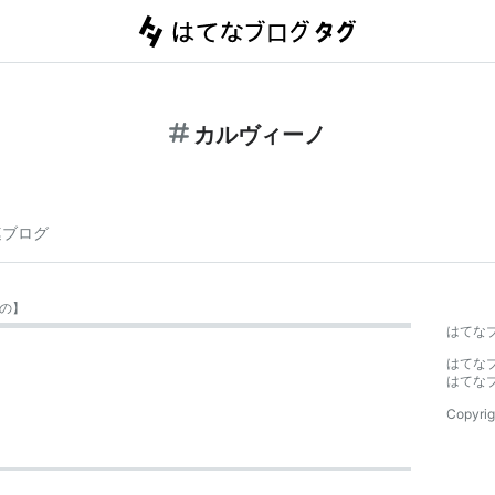
カルヴィーノ
連ブログ
の
】
はてな
はてな
はてな
Copyrig