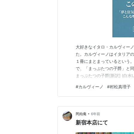
大好きなイタロ・カルヴィー
た。カルヴィーノはイタリア
１冊にまとまっているという
で、「まっぷたつの子爵」と同
まっぷたつの子爵[新訳] (白水
2020/10/29 メディア:
#
カルヴィーノ
#
村松真理子
読んできた。しっかり内容も
み始めたのだが、筋を結構忘れ
•
罔殆庵
6年前
新宿本店にて