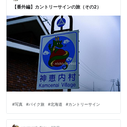
そんな長崎県のイラスト標識に…
【番外編】カントリーサインの旅（その2）
#
写真
#
バイク旅
#
北海道
#
カントリーサイン