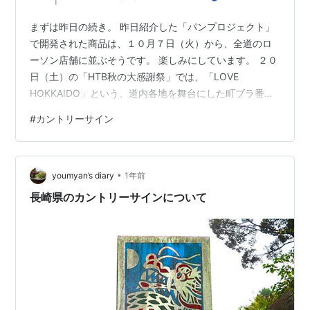
まずは昨日の続き。 昨日紹介した「パンプロジェクト」
で開発された商品は、１０月７日（火）から、全道のロ
ーソン店舗に並ぶそうです。 楽しみにしています。 ２０
日（土）の「HTB秋の大感謝祭」では、「LOVE
HOKKAIDO」という、道内各地を舞台にした町ブラ番組
のトークショーが開催されましたが、そこで、道内１７
#
カントリーサイン
９市町村のカントリーサインクイズというのが行われま
した。 「カントリーサイン」とは、国道や高速道路を走
っていて、市町村の境において見られる各市町村のシン
•
ボルマークデザインです。 実際の出題を再現します。 こ
youmyan’s diary
1年前
れはわかりやすいですね。 時計台といえば、この町しか
長崎県のカントリーサインについて
ありません。 ですね。 次にこ…