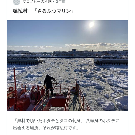
•
マコノヒーの所感
2年前
猿払村 「さるふつマリン」
「無料で頂いたホタテとタコの刺身」 八頭身のホタテに
出会える場所、それが猿払村です。