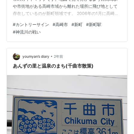
や市街地がある高崎市域から離れた場所に飛び地として
存在しているのが新町領域です。 2006年の1月に高崎市
に編入される前は群馬県多野郡新町として独立していま
#
カントリーサイン
#
高崎市
#
新町
#
新町駅
した。本当は隣接している藤岡市と合併する予定だった
#
神流川の戦い
ようですが破談して、高崎市と合併することで飛び地に
なってしまったようです。 さて、私がなぜに新町に行こ
うと思ったのかと言いますと、もちろんカントリーサイ
ン関係にあります。上の新町領域マップを見てもらうと
•
youmyan’s diary
2年前
南西の方に紫の線が通っています。…
あんずの里と温泉のまち(千曲市散策)