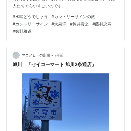
人たちぐらいすごいのです。
#
水曜どうでしょう
#
カントリーサインの旅
#
カントリーサイン
#
大泉洋
#
鈴井貴之
#
藤村忠寿
#
嬉野雅道
•
マコノヒーの所感
2年前
旭川 「セイコーマート 旭川2条通店」