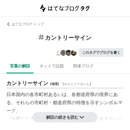
はてなブログ トップ
カントリーサイン
このタグでブログを書く
言葉の解説
ネットで話題
関連ブログ
カントリーサイン
(
地理
)
【
かんとりーさいん
】
日本国内の各市町村あるいは、各都道府県の境界にあ
る、それらの市町村・都道府県の特徴を示すシンボルマ
ーク。
解説の続きを読む
「水曜どうでしょう」によって、北海道内にあるカント
リーサインがまず話題になったが、それ以外の都道府県