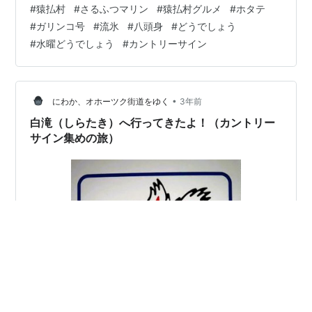
#
猿払村
#
さるふつマリン
#
猿払村グルメ
#
ホタテ
#
ガリンコ号
#
流氷
#
八頭身
#
どうでしょう
#
水曜どうでしょう
#
カントリーサイン
•
にわか、オホーツク街道をゆく
3年前
白滝（しらたき）へ行ってきたよ！（カントリー
サイン集めの旅）