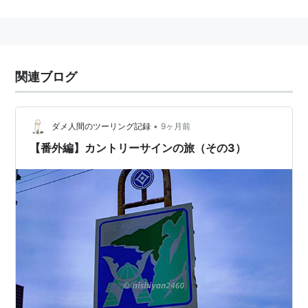
にも存在している。
高速道路や一部の国道などで主に見ることができる。
その一覧は、
http://route78.road.jp/cs/
から調べられる
関連ブログ
•
ダメ人間のツーリング記録
9ヶ月前
【番外編】カントリーサインの旅（その3）