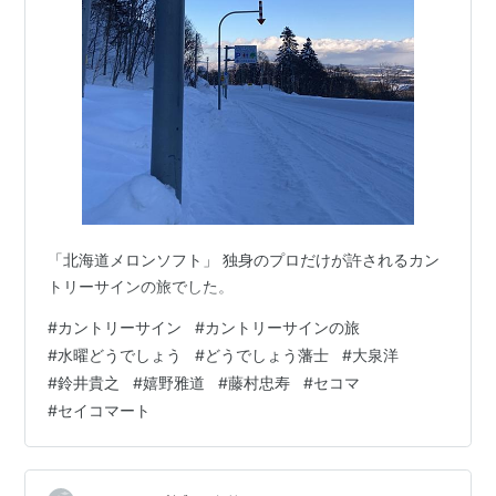
「北海道メロンソフト」 独身のプロだけが許されるカン
トリーサインの旅でした。
#
カントリーサイン
#
カントリーサインの旅
#
水曜どうでしょう
#
どうでしょう藩士
#
大泉洋
#
鈴井貴之
#
嬉野雅道
#
藤村忠寿
#
セコマ
#
セイコマート