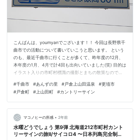
こんばんは、youmyanでございます！！ 今回は長野県千
曲市での活動について書いていこうと思います。 という
のも、最近千曲市に行くことが多くて、昨年度の12月、
本年度の1月、4月で計4回も出向いていました(笑) 目的は
イラスト入りの市町村標識の撮影とまちの散策なのです
が、1日じゃ目的が全然果たせなかったので数回に分けて
#
千曲市
#
あんずの里
#
戸倉上山田温泉
#
更埴市
活動したという訳です。 ・2023年12月24日、2024年1
#
戸倉町
#
上山田町
#
カントリーサイン
月5日(長野県内の国道のイラスト標識の撮影および上信
越道の旧更埴市の標識のイラスト文献調査) ・2024年4月
8日(あんずの里散策、戸倉上山田温泉散策) ・2024年4月
20日(長野県内の国道のイラスト標識の撮影、姨…
•
マコノヒーの所感
2年前
水曜どうでしょう 第9弾 北海道212市町村カント
リーサインの旅II/サイコロ4 〜日本列島完全制