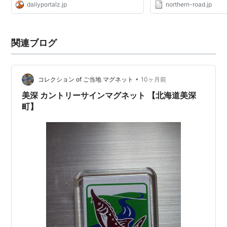
dailyportalz.jp
northern-road.jp
関連ブログ
•
コレクション of ご当地 マグネット
10ヶ月前
美深 カントリーサインマグネット 【北海道美深
町】