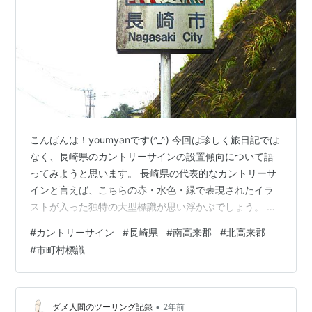
こんばんは！youmyanです(^_^) 今回は珍しく旅日記では
なく、長崎県のカントリーサインの設置傾向について語
ってみようと思います。 長崎県の代表的なカントリーサ
インと言えば、こちらの赤・水色・緑で表現されたイラ
ストが入った独特の大型標識が思い浮かぶでしょう。 長
崎くんちの龍踊りが表現されており、長崎市の標識だと
#
カントリーサイン
#
長崎県
#
南高来郡
#
北高来郡
一目で分かります。このような大型イラスト標識が各県
#
市町村標識
道の市町境に設置されており、各町ごとのデザインを楽
しむことができます。 現在は、こんな感じで42種類もの
標識が現存しています。こんな感じでリストで並べる
と、統一色があるので統一感が凄く気持ちいものです。
•
ダメ人間のツーリング記録
2年前