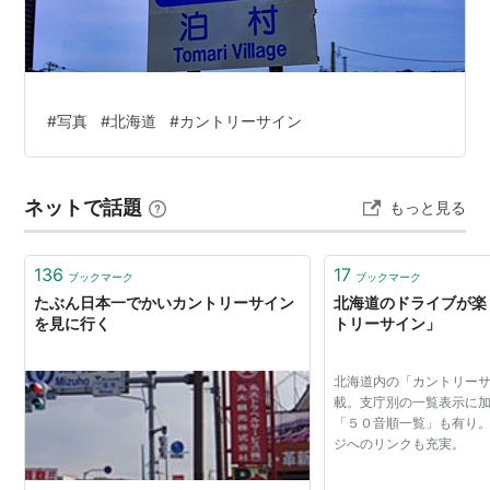
#
写真
#
北海道
#
カントリーサイン
ネットで話題
もっと見る
136
17
ブックマーク
ブックマーク
たぶん日本一でかいカントリーサイン
北海道のドライブが楽
を見に行く
トリーサイン」
北海道内の「カントリー
載。支庁別の一覧表示に
「５０音順一覧」も有り
ジへのリンクも充実。