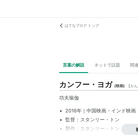
はてなブログ トップ
言葉の解説
ネットで話題
関
カンフー・ヨガ
(
映画
)
【
かん
功夫瑜伽
2016年｜
中国映画
・
インド映画
監督：
スタンリー・トン
製作：
スタンリー・トン
、
バー
製作総指揮：
ジャッキー・チェ