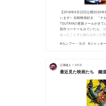
【2018年6月22日公開20
います✨ 自称映画好き、「ナゼ
TSUTAYAの更新メールが
新作コーナーをみていたら、ジ
あったことすら知らなかった私、
ったので、即決しました。 ジ
#
カンフー・ヨガ
#
ジャッキ
想です。 よろしくお願いいた
らすじとキャスト …
•
江湖迷人
9年前
最近見た映画たち 鐵