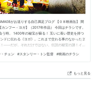
MA08がお送りする自己満足ブログ 【０８映画缶】 間
9 【カンフー・ヨガ】（2017年作品） 今回はチラシです。
会う時、 1400年の秘宝が蘇る！ 互いに長い歴史を持つ
インドに伝わる《ヨガ》。これまで交わる事のなかった２
た！――だが、それだけではない。伝説の秘宝の謎！イン
古学者！車の中にライオン！砂漠にタカ！象の大群！高級
ー・チェン
#
スタンリー・トン監督
#
映画のチラシ
【ワイルド・スピード】な展開！大事なところで、いきな
もっと見る