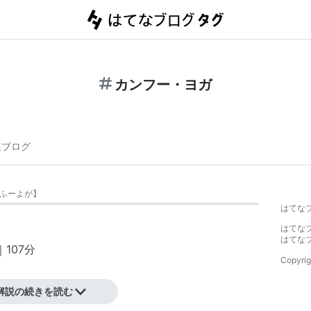
カンフー・ヨガ
連ブログ
ふーよが
】
はてな
はてな
はてな
｜107分
Copyrig
ビー・タン
解説の続きを読む
ン