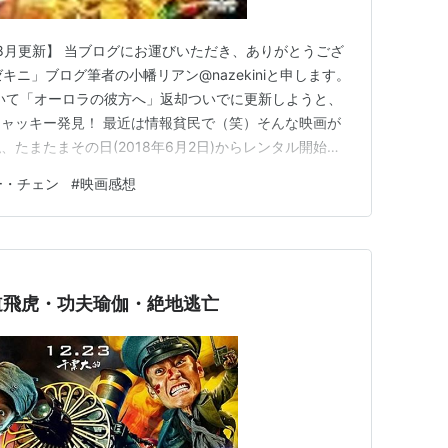
20年8月更新】 当ブログにお運びいただき、ありがとうござ
キニ」ブログ筆者の小幡リアン@nazekiniと申します。
きていて「オーロラの彼方へ」返却ついでに更新しようと、
ャッキー発見！ 最近は情報貧民で（笑）そんな映画が
たまたまその日(2018年6月2日)からレンタル開始だ
ャッキー・チェン（敬称略）主演「カンフーヨガ」の感
ー・チェン
#
映画感想
します。 「カンフー・ヨガ」とは 「カンフー・ヨガ」あ
道飛虎・功夫瑜伽・絶地逃亡