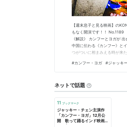
【週末息子と見る映画】のKON
もなく開演です！！ No.118
《解説》 カンフーとヨガが 出
中国に伝わる《カンフー》と
つがついに相まみえる時が来
ディ・ジョーンズかぶれの考
#
カンフー・ヨガ
#
ジャッキ
スポーツカーを大量に使った
りダンス！てんこ盛りにも…
ネットで話題
11
ブックマーク
ジャッキー・チェン主演作
「カンフー・ヨガ」12月公
開 歌って踊るインド映画要
素も | ねとらぼ