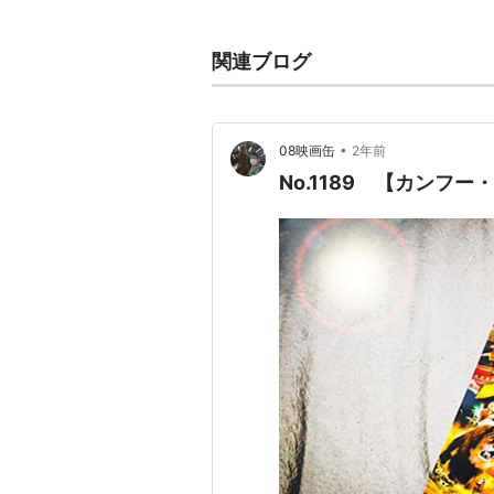
脚本：
スタンリー・トン
関連ブログ
音楽：
ネイサン・ワン
リスト::外国の映画::題名::か行
•
08映画缶
2年前
No.1189 【カンフ