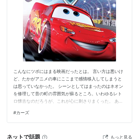
出版社/メーカー:
千値練
発売日:
2012/02/17
メディア:
おもちゃ＆ホビー
クリック
: 68回
この商品を含むブログ (1件) を見る
カーズ
(
映画
)
【
かーず
】
Cars
こんなにツボにはまる映画だったとは。 言い方は悪いけ
2006年｜アメリカ｜カラー｜117分｜画面比：2.35:1
ど、たかがアニメの車にここまで感情移入してしまうと
｜MPAA; G
は思っていなかった。 シーンとしてはまったのはネオン
を修理して昔の町の雰囲気が蘇るところ。いわゆるレト
スタッフ
ロ懐古なのだろうが、これが心に刺さりまくった。 あと
監督:
ジョン・ラセター
キャラでは相棒のレッカー車が最高。 ストーリーは人間
#
カーズ
が演じると、どこかでみたことのある陳腐なストーリー
共同監督：
ジョー・ランフト
なのだろうけど、ジョン・ラセターに命を吹き込まれた
製作:
ダーラ・K・アンダーソン
アニメの車が演じることで、そうだよな、そうでなくっ
脚本:
ドン・フォーゲルマン
、
ジョン・ラセター
、
ジ
ネットで話題
もっと見る
ちゃという感じで受け入れることができた。 さすが宮崎