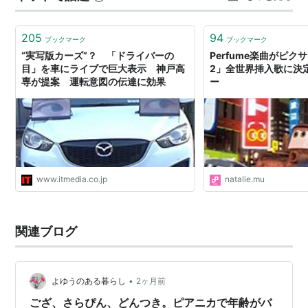
ョー・ランフト
、
キール・マーレイ
＆
フィル・ロリ
駿の弟子。 さて、２も観なくては。
ン
、
ジョーゲン・クルビエン
205
94
ブックマーク
ブックマーク
追加脚本：
スティーヴ・パーセル
“実写版カーズ”？ 「ドライバーの
Perfume楽曲がピ
原案：
ジョン・ラセター
＆
ジョー・ランフト
、
ジョ
目」を車にライブで巨大表示 神戸高
2」全世界挿入歌に決定
専が提案 運転意図の伝達に効果
ー
ーゲン・クルビエン
撮影：
ジェレミー・ラスキー
プロダクション・デザイン：
ウィリアム・コーン
、
ボブ・ポーリー
編集：
ケン・シュレッツマン
音楽：
ランディ・ニューマン
www.itmedia.co.jp
natalie.mu
ヴォイス・キャスト
関連ブログ
オーウェン・ウィルソン
ポール・ニューマン
ボニー・ハント
•
よゆうのある暮らし
2ヶ月前
ラリー・ザ・ケイブル・ガイ
ござ、さらぴん、どんつき。ピアニカで年齢がバ