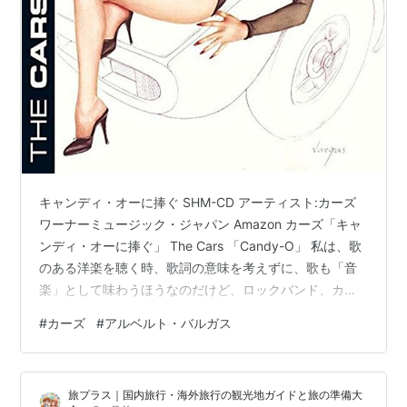
キャンディ・オーに捧ぐ SHM-CD アーティスト:カーズ
ワーナーミュージック・ジャパン Amazon カーズ「キャ
ンディ・オーに捧ぐ」 The Cars 「Candy-O」 私は、歌
のある洋楽を聴く時、歌詞の意味を考えずに、歌も「音
楽」として味わうほうなのだけど、ロックバンド、カー
ズの名曲「ドライブ」や「バイ・バイ・ラブ」は例外
#
カーズ
#
アルベルト・バルガス
だ。 失恋の傷が癒えていなかった頃に聴いたから、歌詞
が心に刺さり、存分に涙を流して、心の傷を癒やしたも
のだ。 www.tetch-review.com この２曲と違い、歌詞を
旅プラス｜国内旅行・海外旅行の観光地ガイドと旅の準備大
気にせず音楽として聴く場合に一番好きなカーズの曲が