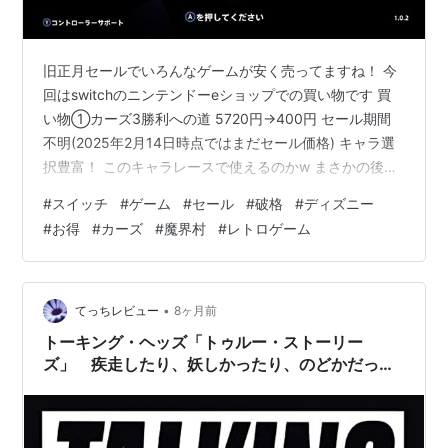
旧正月セールでいろんなゲームが安く売ってますね！ 今
回はswitchのニンテンドーeショップでの買い物です 買
い物①カーズ3勝利への道 5720円→400円 セール期間
不明(2025年2月14日時点ではまだセール価格) キャラ選
択豊富！ このキャラレースで使えるのかw まさかの後ろ
向き走行可能w しかも左右操作が逆になるという新し
#
スイッチ
#
ゲーム
#
セール
#
破格
#
ディズニー
さ！ ジャンプや体当たりという操作もあり 非常によく出
#
お得
#
カーズ
#
魔界村
#
レトロゲーム
来ています！ 買い物➁帰ってきた魔界村 3990円→997
円 2026年2月26日23時59分まで お馴染みのBGMを聞け
ます！ 難易度選択多めで普通でもかなりむずいです！ 二
人プレイ可能ですが、 オンラインには非…
•
てっちレビュー
8ヶ月前
トーキング・ヘッズ「トゥルー・ストーリー
ズ」 疾走したり、妖しかったり、のどかだった
りと曲が多彩なアルバム バーンの痙攣ボイスも
好調 （おすすめ名曲名盤）