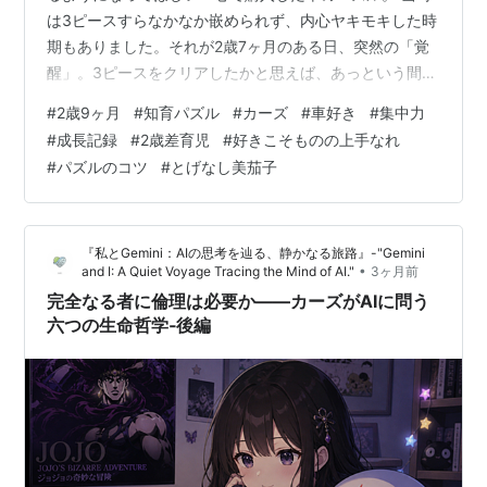
は3ピースすらなかなか嵌められず、内心ヤキモキした時
期もありました。それが2歳7ヶ月のある日、突然の「覚
醒」。3ピースをクリアしたかと思えば、あっという間に
20ピースをマスターしてしまいました。 パズルをスムー
アカデミー賞
#
2歳9ヶ月
#
知育パズル
#
カーズ
#
車好き
#
集中力
ズに進めるための大切なポイントは、ピースの形を見る
#
成長記録
#
2歳差育児
#
好きこそものの上手なれ
候補：長編アニメーション賞、オリジナル歌曲賞
のではなく「絵の繋がり」で嵌めていくこと。 この「極
#
パズルのコツ
#
とげなし美茄子
意」を意識するようになってから、長男のパズルスキル
（“Our Town”）
はぐんと上がり、絵を繋げる楽しさを知ったようでし
関連作品
た。 次はレベルを上げて……と40ピースの「ノンタン」
『私とGemini：AIの思考を辿る、静かなる旅路』-"Gemini
を投入しましたが、結果はまさか…
•
and I: A Quiet Voyage Tracing the Mind of AI."
3ヶ月前
カーズ
（2006） 第1作目
完全なる者に倫理は必要か――カーズがAIに問う
メーターの東京レース
（2008） スピンオフ短編
六つの生命哲学‐後編
カーズ2
（2011） 第2作目
カーズ／クロスロード
（2017） 第3作目