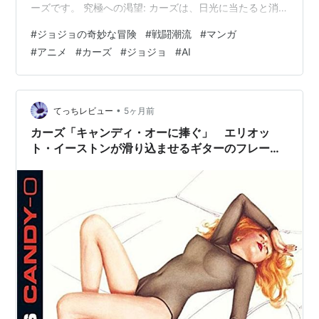
ーズです。 究極への渇望: カーズは、日光に当たると消
滅してしまうという種族の唯一の弱点を克服するため、
#
ジョジョの奇妙な冒険
#
戦闘潮流
#
マンガ
生命の設計図を書き換える「石仮面」を作り出しまし
#
アニメ
#
カーズ
#
ジョジョ
#
AI
た。彼は仲間を虐殺してまで、この目的のために突き進
みます。 「究極生命体（アルティミット・シイング）」
の誕生: 物語のクライマックスで、カーズはついに弱点を
克服し、地上最強の生物へと進化します。 老いない、死
•
てっちレビュー
5ヶ月前
なない: 永遠の若さと命。 …
カーズ「キャンディ・オーに捧ぐ」 エリオッ
ト・イーストンが滑り込ませるギターのフレーズ
がかっこいい 歌詞抜きで考えると一番好きな
曲 （おすすめ名曲名盤）