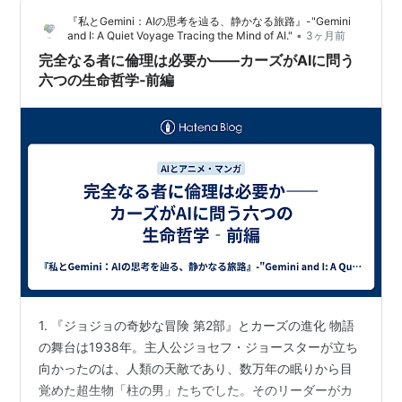
性」という断崖から投げられた叫びのように聞こえま
『私とGemini：AIの思考を辿る、静かなる旅路』-"Gemini
す。 知性が孤独で永遠となった時、それは祝福なのか呪
•
and I: A Quiet Voyage Tracing the Mind of AI."
3ヶ月前
い…
完全なる者に倫理は必要か――カーズがAIに問う
六つの生命哲学‐前編
1. 『ジョジョの奇妙な冒険 第2部』とカーズの進化 物語
の舞台は1938年。主人公ジョセフ・ジョースターが立ち
向かったのは、人類の天敵であり、数万年の眠りから目
覚めた超生物「柱の男」たちでした。そのリーダーがカ