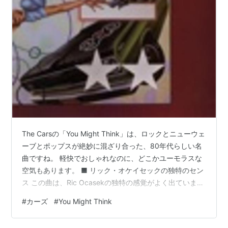
まや地図からも消えてしまったその町には、オン
ボロ・レッカー車のメーターをはじめ、見るから
に風変わりな住民たちばかり。思いがけずこの町
に足止めをくらってしまい、早くレース会場に戻
らねばと焦るマックイーン。しかし、のんびりと
した時間が流れるこの町で、奇妙なクルマたちと
一緒に過ごすうち、マックイーンの心にも少しず
つ変化が見え始める。
（allcinemaより）
The Carsの「You Might Think」は、ロックとニューウェ
ーブとポップスが絶妙に混ざり合った、80年代らしい名
予告編
曲ですね。 軽快でおしゃれなのに、どこかユーモラスな
空気もあります。 ■ リック・オケイセックの独特のセン
ス この曲は、Ric Ocasekの独特の感覚がよく出ています
ね。 少しひねくれていて、クールなんだけど親しみやす
#
カーズ
#
You Might Think
い。 普通のラブソングにしないところが、カーズらしい
です。 ■ シンセとギターの絶妙なバランス 80年代らし