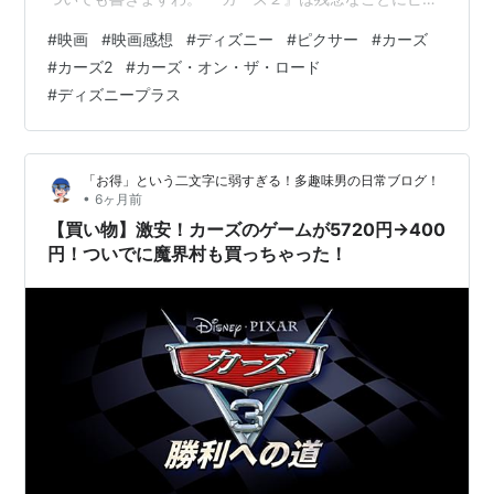
サー作品の中でもダントツで評価の低い作品です。『カ
#
映画
#
映画感想
#
ディズニー
#
ピクサー
#
カーズ
ーズ』のレースの中での新世代と旧世代の衝突、そして
#
カーズ2
#
カーズ・オン・ザ・ロード
和解という路線をかなぐり捨て、スパイ映画路線を打ち
#
ディズニープラス
出した。何故。 監督ジョン・ラセターはこの作品を最後
にセクハラのせいもありピクサーからは追い出されたた
め遺作となっている。この物悲しさは作品の出来も含め
「お得」という二文字に弱すぎる！多趣味男の日常ブログ！
て『アベンジャーズ／エイジ・オブ・…
•
6ヶ月前
【買い物】激安！カーズのゲームが5720円→400
円！ついでに魔界村も買っちゃった！