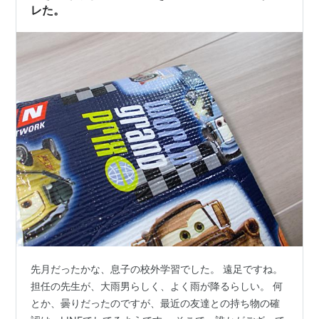
レた。
チーチ・マリン
トニー・シャルーブ
グイド・クアローニ
ジェニファー・ルイス
ジョージ・カーリン
ボブ・コスタス
ダレル・ウォルトリップ
ポール・ドゥーリイ
キャサリン・ヘルモンド
マイケル・ウォリス
リチャード・ベティ
マイケル・キートン
ジョン・ラッツェンバーガー
先月だったかな、息子の校外学習でした。 遠足ですね。
担任の先生が、大雨男らしく、よく雨が降るらしい。 何
日本語吹き替え版
とか、曇りだったのですが、最近の友達との持ち物の確