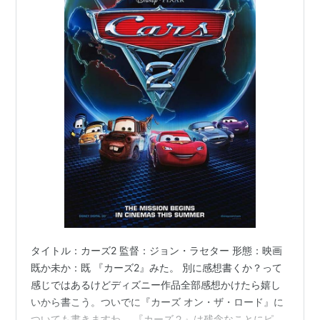
タイトル：カーズ2 監督：ジョン・ラセター 形態：映画
既か未か：既 『カーズ2』みた。 別に感想書くか？って
感じではあるけどディズニー作品全部感想かけたら嬉し
いから書こう。ついでに『カーズ オン・ザ・ロード』に
ついても書きますわ。 『カーズ２』は残念なことにピク