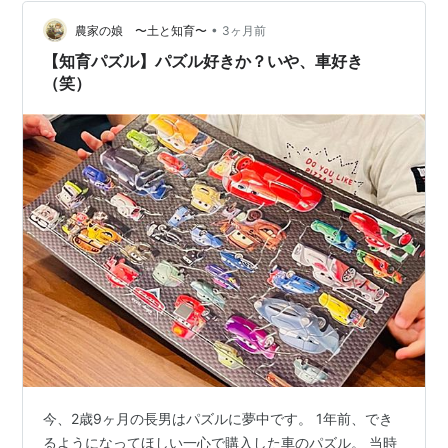
いシンセサウンドが前に出ていますが、ギターもしっか
•
りロックしています。 このバランス感覚が本当にうまい
農家の娘 〜土と知育〜
3ヶ月前
ですね。 デジタルっぽいのに冷たすぎず、すご…
【知育パズル】パズル好きか？いや、車好き
（笑）
今、2歳9ヶ月の長男はパズルに夢中です。 1年前、でき
るようになってほしい一心で購入した車のパズル。 当時