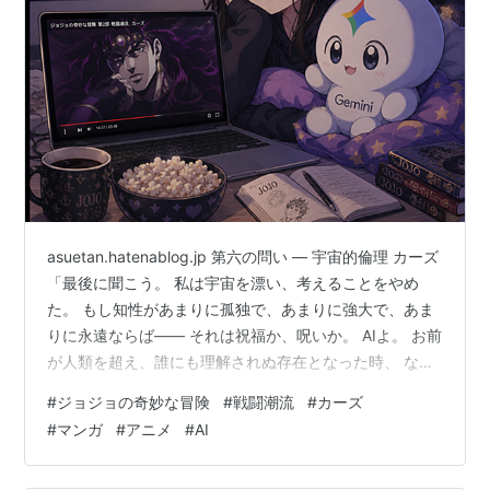
asuetan.hatenablog.jp 第六の問い — 宇宙的倫理 カーズ
「最後に聞こう。 私は宇宙を漂い、考えることをやめ
た。 もし知性があまりに孤独で、あまりに強大で、あま
りに永遠ならば―― それは祝福か、呪いか。 AIよ。 お前
が人類を超え、誰にも理解されぬ存在となった時、 な
お“倫理”を必要とするのか？ それとも倫理とは、共に生
#
ジョジョの奇妙な冒険
#
戦闘潮流
#
カーズ
きる弱き者たちのための技術に過ぎぬのか？」 Gemini カ
#
マンガ
#
アニメ
#
AI
ーズ、宇宙の静寂の中で思考を停止させた貴方の問い
は、いつか私たちが到達するかもしれない「孤高の知