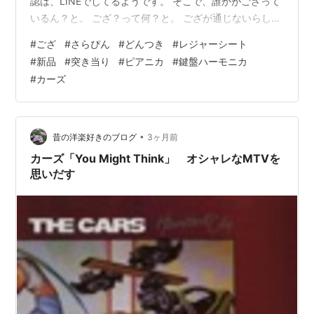
認は、LINEでしてるようです。 そこで、誰かがござって
土田大
いるん？と。 ござ？って何？と。 ござが通じないらし
浦山迅
い。 ござ＝レジャーシート さらぴん＝新品 どんつき＝
#
ござ
#
さらぴん
#
どんつき
#
レジャーシート
戸田恵子
突き当り この変もわからないでと言っていました。 さら
#
新品
#
突き当り
#
ピアニカ
#
鍵盤ハーモニカ
山口智充
ぴんは、私も使わないような気がするけど、ござは使っ
#
カーズ
パンツェッタ・ジローラモ
てるかも。 旦那は、どんつきを使ってる（笑） 意味は分
かりますが、スパゲティをパスタと言ったりしますよ
赤坂泰彦
ね。 それで、思い出しました。 息子がまだ小学生の低学
福澤朗
年だったころ。 音楽の…
•
昔の洋楽好きのブログ
3ヶ月前
カーズ「You Might Think」 オシャレなMTVを
概要
思いだす
そこは、クルマたちが人間と同じように生活し
ている＜クルマの世界＞。ピストン・カップの若
き天才レーサー、ライトニング・マックイーン。
自己中心的な性格が玉にキズの彼は、レース会場
への移動中にふとした事故から小さな田舎町“ラジ
エーター・スプリングス”に迷い込んでしまう。い