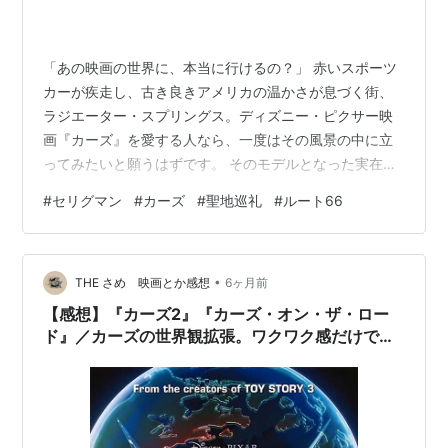
「あの映画の世界に、本当に行けるの？」 赤いスポーツ
カーが疾走し、古き良きアメリカの温かさが息づく街、
ラジエーター・スプリングス。ディズニー・ピクサー映
画『カーズ』を愛する人なら、一度はその風景の中に立
ってみたいと願うはずです。 そのモデルとなった実在の
街、それがアリゾナ州にある「セリグマン
#
セリグマン
#
カーズ
#
聖地巡礼
#
ルート66
（Seligman）」です。 しかし、地図を開いて絶望したこ
とはありませんか？ ロサンゼルスからセリグマンまでは
約600km。東京〜大阪間を超える距離を、慣れない海外
•
の道で運転するのはあまりにリスクが高い。 「でも、ど
THE さめ 映画とか感想
6ヶ月前
うしても行きたい。諦めたくない。」 そんなあなたの夢
【感想】『カーズ2』『カーズ・オン・ザ・ロー
を叶える、奇跡のようなツアーが存在しま…
ド』／カーズの世界観拡張。ワクワク感だけで食
ってこう。