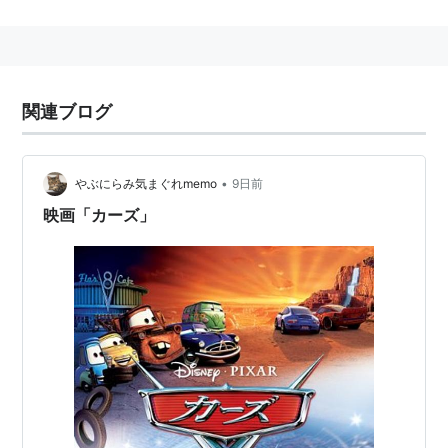
その後、自分と自分の考えに賛同したエシディシ、そし
て生まれたばかりの赤ん坊であったサンタナ、ワムウと
共に究極生命体への道を模索し、エイジャの赤石を求め
る旅に出ていた。数々の吸血鬼を生み出した「石仮面」
関連ブログ
を作った人物。
•
やぶにらみ気まぐれmemo
9日前
超像可動 「ジョジョの奇妙な冒
険」第二部 35.カーズ (荒木飛呂彦
映画「カーズ」
指定カラー)
出版社/メーカー:
メディコス(Medicos
Entertainment)
発売日:
2011/12/24
メディア:
おもちゃ＆ホビー
購入
: 1人
クリック
: 10回
この商品を含むブログ (6件) を見る
ジョジョの奇妙な冒険 カーズの
考えるのをやめた文鎮