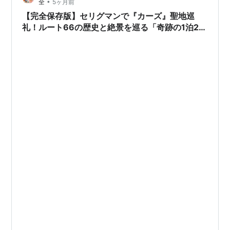
•
全
5ヶ月前
「キャンディ・オーに捧ぐ」（１９７９年のア…
【完全保存版】セリグマンで『カーズ』聖地巡
礼！ルート66の歴史と絶景を巡る「奇跡の1泊2日
ツアー」徹底ガイド