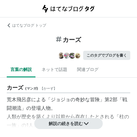
はてなブログ トップ
カーズ
このタグでブログを書く
言葉の解説
ネットで話題
関連ブログ
カーズ
(
マンガ
)
【
かーず
】
荒木飛呂彦による「ジョジョの奇妙な冒険」第2部「戦
闘潮流」の登場人物。
人類が歴史を築くより以前から存在したとされる「柱の
解説の続きを読む
一族」の1人。
「何者にも束縛されない究極の生命体」を目指す。